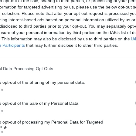
to opt-out of the sale, sharing to third parties, or processing of your per
formation for targeted advertising by us, please use the below opt-out s
r selection. Please note that after your opt-out request is processed y
eing interest-based ads based on personal information utilized by us or
25 février 2013 - 18 h 02 min
disclosed to third parties prior to your opt-out. You may separately opt-
 à mettre ailleurs franchement ???
RÉPONDRE
losure of your personal information by third parties on the IAB’s list of
. This information may also be disclosed by us to third parties on the
IA
Participants
that may further disclose it to other third parties.
26 février 2013 - 6 h 26 min
atif pour les amis de Cameron. Dans un
l Data Processing Opt Outs
r a grande vitesse, et dont on connait la
 sécurité).
o opt-out of the Sharing of my personal data.
ivé donc sans aucun contrôle, déjà que
parmi les + chers au monde, voler vers
In
apide de faire un LAX/Londres via CDG
o opt-out of the Sale of my Personal Data.
RÉPONDRE
In
to opt-out of processing my Personal Data for Targeted
ing.
26 février 2013 - 11 h 05 min
In