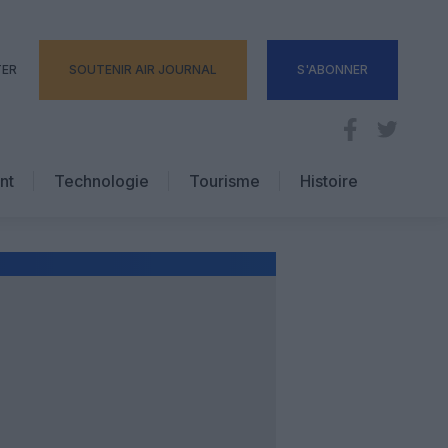
TER
SOUTENIR AIR JOURNAL
S'ABONNER
nt
Technologie
Tourisme
Histoire
Pratique
Hôtellerie
Voyages d’affaires