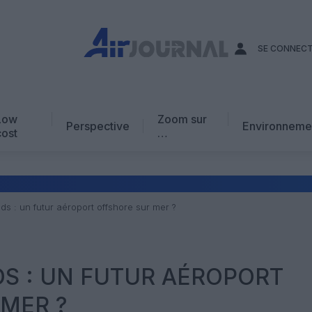
SE CONNEC
Low
Zoom sur
Perspective
Environneme
cost
…
Edito
En chiffres
Avis d’expert
s : un futur aéroport offshore sur mer ?
AJ Académie
Vidéo
S : UN FUTUR AÉROPORT
MER ?