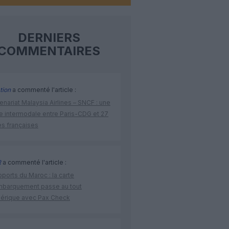
DERNIERS
COMMENTAIRES
tion
a commenté l'article :
enariat Malaysia Airlines – SNCF : une
re intermodale entre Paris-CDG et 27
es françaises
R
a commenté l'article :
ports du Maroc : la carte
mbarquement passe au tout
érique avec Pax Check