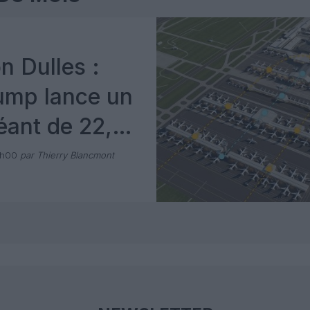
n Dulles :
ump lance un
éant de 22,5
e dollars
1h00
par Thierry Blancmont