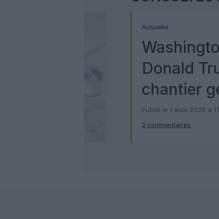
Actualité
Washingto
Donald Tr
chantier g
milliards d
Publié le 1 août 2026 à 1
2 commentaires