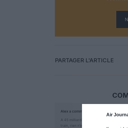
N
PARTAGER L'ARTICLE
COM
Alex
a commenté :
Air Journa
A 45 milliard d’euros le projet et à plu
train, rien n’est fait !