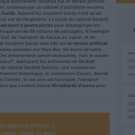
ique entièrement construit sur un terrain artificiel
emin, soutenue par un cabinet d'architecte reconnu,
 Sands
. Aujourd'hui Goodwin Sands n'est qu'un
ud-est de l'Angleterre. Le projet du cabinet Beckett
 aéroport à quatre pistes
pour désengorger les
chaque année 69 millions de passagers. A l'exemple
 Sud, de l'aéroport de Kansai au Japon, et de
 de Goodwin Sands sera bâti sur
un terrain artificiel
hniques prouvées aux Pays-Bas, les bancs de sable
Avia
 Des enrochements seront nécessaires, mais le volume
Part
cessif
", expliquent les architectes de Beckett
t du cabinet Beckett Rankine, une commission
off
ement britannique, la commission Davies, devrait
gar
e l'année. Si son avis est favorable, l'aéroport
ition que Londres trouve
45 milliards d'euros
pour
ND
Aéro
d’e
num
z apprécié l’article ?
-nous, faites un don !