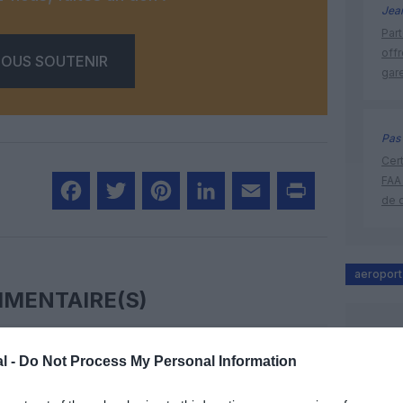
Jea
Part
off
OUS SOUTENIR
gar
Pas 
Cert
FAA
de 
Facebook
Twitter
Pinterest
LinkedIn
Email
Print
aeroport
MENTAIRE(S)
25 février 2013 - 14 h 20 min
l -
Do Not Process My Personal Information
s de 45 minutes du centre de Londres en
RÉPONDRE