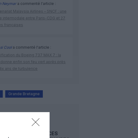
n Neymar
a commenté l'article :
enariat Malaysia Airlines – SNCF : une
re intermodale entre Paris-CDG et 27
es françaises
si Cool
a commenté l'article :
ification du Boeing 737 MAX 7 : la
 donne enfin son feu vert après près
dix ans de turbulence
Grande Bretagne
LIRE AUSSI
REDEVANCES