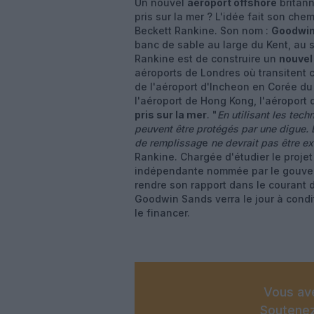
Un nouvel
aéroport offshore
britann
pris sur la mer ? L'idée fait son ch
Beckett Rankine. Son nom :
Goodwin
banc de sable au large du Kent, au s
Rankine est de construire un
nouvel
aéroports de Londres où transitent 
de l'aéroport d'Incheon en Corée du
l'aéroport de Hong Kong, l'aéroport
pris sur la mer
. "
En utilisant les tec
peuvent être protégés par une digue.
de remplissag
e
ne devrait pas être ex
Rankine. Chargée d'étudier le proje
indépendante nommée par le gouvern
rendre son rapport dans le courant d
Goodwin Sands verra le jour à cond
le financer.
Vous ave
Soutenez