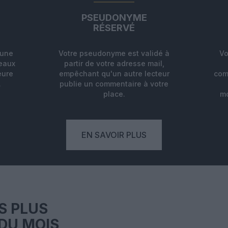
PSEUDONYME
RÉSERVÉ
'une
Votre pseudonyme est validé à
Vo
deaux
partir de votre adresse mail,
eure
empêchant qu'un autre lecteur
com
.
publie un commentaire à votre
place.
mo
EN SAVOIR PLUS
S PLUS
DU MOIS