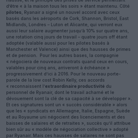
d’être « à la maison tous les soirs » étant maintenu. Côté
pilotes
, Ryanair a signé un nouvel accord avec ceux
basés dans les aéroports de Cork, Shannon, Bristol, East
Midlands, Londres – Luton et Alicante, qui verront eux
aussi leur salaire augmenter jusqu’à 10% sur quatre ans,
une rotation cinq jours de travail – quatre jours off étant
adoptée (valable aussi pour les pilotes basés à
Manchester et Valence) ainsi que des hausses de primes
et de pension. Pour les autres bases, la compagnie
« négociera de nouveaux contrats quand ceux en cours,
valables pour cinq ans, arriveront à échéance »
progressivement d’ici à 2016. Pour le nouveau porte-
parole de la low cost Robin Kelly, ces accords
« reconnaissent l’
extraordinaire productivité
du
personnel de Ryanair, dont le travail acharné et le
dévouement sont la clé de sa capacité à se développer ».
Et ces signatures sont un « succès considérable » alors
que les « syndicats en Allemagne, Italie, Espagne, Suède
et au Royaume uni négocient des licenciements et des
baisses de salaires et de retraites », succès qu’il attribue
bien sûr au « modèle de négociation collective » adopté
par Ryanair. Mais ces hausses de salaires ne sont pas