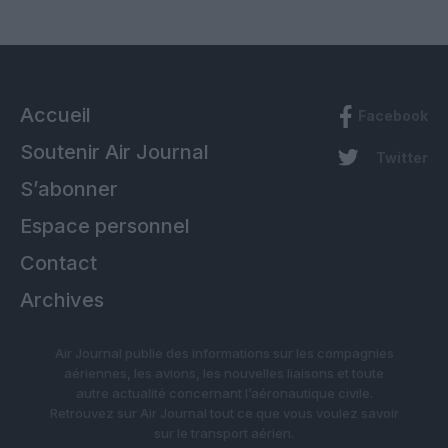
Accueil
Facebook
Soutenir Air Journal
Twitter
S’abonner
Espace personnel
Contact
Archives
Air Journal publie des informations sur les compagnies
aériennes, les avions, les nouvelles liaisons et toute
autre actualité concernant l’aéronautique civile.
Retrouvez sur Air Journal tout ce que vous voulez savoir
sur le transport aérien.