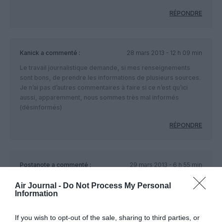
RÉPONDRE
Kanick
a commenté :
28 mars 2013 - 12 h 09 min
Le travail journalistique demande, si mes renseignements
sont bons, de prendre les informations de plusieurs sources.
Je n’ai pas d’autres commentaires à faire si ce n’est qu’ici
aussi, apparemment, nous sommes très mal informés
(désinformés)
RÉPONDRE
Postanote
a commenté :
29 mars 2013 - 6 h 55 min
Ryanair a l’habitude de publier des communiqués annonçant
Air Journal -
Do Not Process My Personal
qu’il a trouvé un accord avec lui-même.
Information
Boire ses paroles est un jeu journalistique dangereux
facilitant la désinformation.
If you wish to opt-out of the sale, sharing to third parties, or