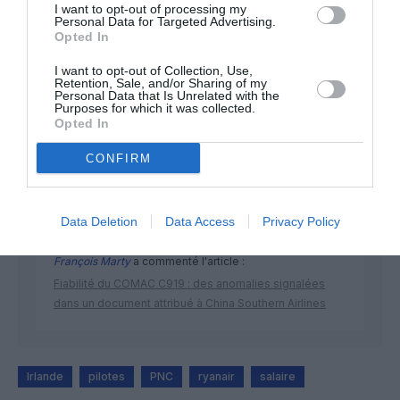
I want to opt-out of processing my
Personal Data for Targeted Advertising.
Opted In
DERNIERS COMMENTAIRES
I want to opt-out of Collection, Use,
Retention, Sale, and/or Sharing of my
Personal Data that Is Unrelated with the
Purposes for which it was collected.
Opted In
Bruno C
a commenté l'article :
Incivilités à Bangkok : 22 passagers chinois refusés à
CONFIRM
bord après une course-poursuite, l’incident devient
diplomatique
Data Deletion
Data Access
Privacy Policy
François Marty
a commenté l'article :
Fiabilité du COMAC C919 : des anomalies signalées
dans un document attribué à China Southern Airlines
Irlande
pilotes
PNC
ryanair
salaire