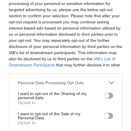
RÉPONDRE
processing of your personal or sensitive information for
targeted advertising by us, please use the below opt-out
section to confirm your selection. Please note that after your
opt-out request is processed you may continue seeing
LAISSER UN COMMENTAIRE
interest-based ads based on personal information utilized by
us or personal information disclosed to third parties prior to
your opt-out. You may separately opt-out of the further
disclosure of your personal information by third parties on the
FAIRE UN DON
IAB’s list of downstream participants. This information may
also be disclosed by us to third parties on the
IAB’s List of
Downstream Participants
that may further disclose it to other
Appel aux lecteurs !
third parties.
Soutenez Air Journal participez
à son
développement !
Personal Data Processing Opt Outs
I want to opt-out of the Sharing of my
personal data.
Opted In
NOUS SOUTENIR
I want to opt-out of the Sale of my
Personal Data.
Opted In