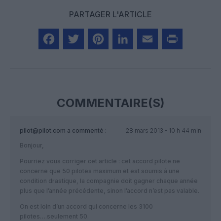
PARTAGER L'ARTICLE
Facebook
Twitter
Pinterest
LinkedIn
Email
Print
COMMENTAIRE(S)
pilot@pilot.com
a commenté :
28 mars 2013 - 10 h 44 min
Bonjour,
Pourriez vous corriger cet article : cet accord pilote ne
concerne que 50 pilotes maximum et est soumis à une
condition drastique, la compagnie doit gagner chaque année
plus que l’année précédente, sinon l’accord n’est pas valable.
On est loin d’un accord qui concerne les 3100
pilotes….seulement 50.