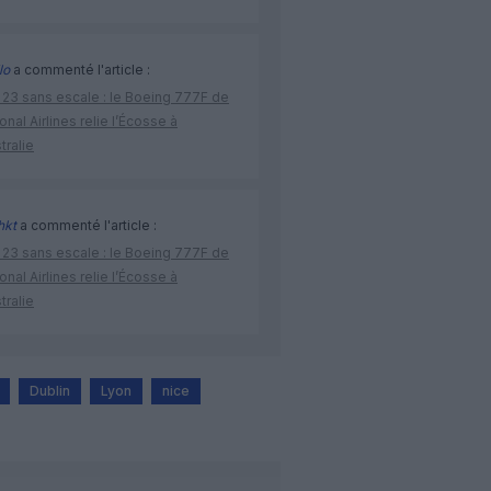
lo
a commenté l'article :
 23 sans escale : le Boeing 777F de
onal Airlines relie l’Écosse à
stralie
hkt
a commenté l'article :
 23 sans escale : le Boeing 777F de
onal Airlines relie l’Écosse à
stralie
Dublin
Lyon
nice