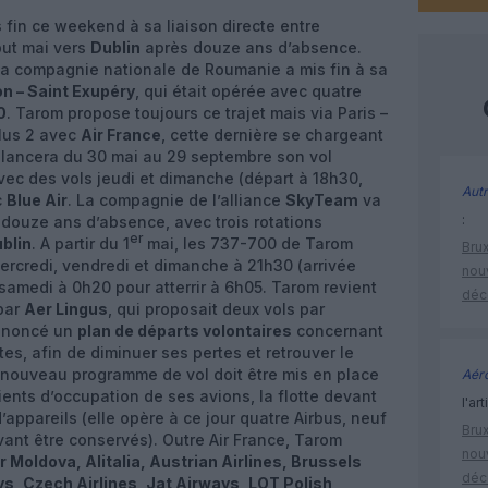
 fin ce weekend à sa liaison directe entre
but mai vers
Dublin
après douze ans d’absence.
 la compagnie nationale de Roumanie a mis fin à sa
on – Saint Exupéry
, qui était opérée avec quatre
0
. Tarom propose toujours ce trajet mais via Paris –
plus 2 avec
Air France
, cette dernière se chargeant
relancera du 30 mai au 29 septembre son vol
avec des vols jeudi et dimanche (départ à 18h30,
Autr
c
Blue Air
. La compagnie de l’alliance
SkyTeam
va
:
s douze ans d’absence, avec trois rotations
er
blin
. A partir du 1
mai, les 737-700 de Tarom
Brux
ercredi, vendredi et dimanche à 21h30 (arrivée
nouv
t samedi à 0h20 pour atterrir à 6h05. Tarom revient
déc
 par
Aer Lingus
, qui proposait deux vols par
nnoncé un
plan de départs volontaires
concernant
s, afin de diminuer ses pertes et retrouver le
 nouveau programme de vol doit être mis en place
Aéro
cients d’occupation de ses avions, la flotte devant
l'art
’appareils (elle opère à ce jour quatre Airbus, neuf
Brux
vant être conservés). Outre Air France, Tarom
nouv
r Moldova, Alitalia, Austrian Airlines, Brussels
déc
ys, Czech Airlines, Jat Airways, LOT Polish