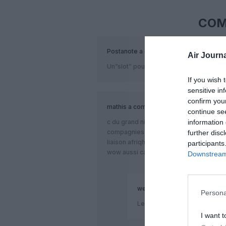
COM
Postanote
a commenté :
Air Journa
Un”slot” pour HOP! à LYS?
If you wish 
sensitive in
confirm you
mathis
a commenté :
continue se
information 
c du grand nimporte quoi apres ils s éto
compagnies ouvrant des ligne c dernier
further disc
liaison afriqhya avait stoper tripoli arm
participants
wow aussi camair remplissait c vols a 
Downstream 
wess
a commenté :
Persona
Les vols Lyon-Douala avaient
I want t