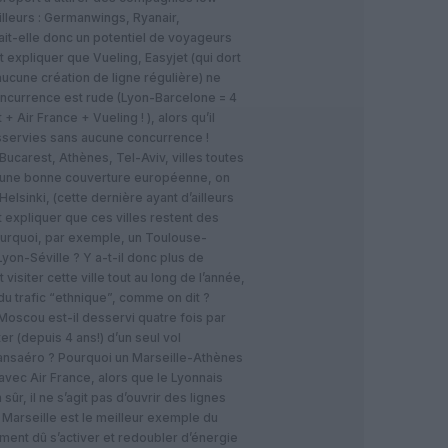
ailleurs : Germanwings, Ryanair,
it-elle donc un potentiel de voyageurs
 expliquer que Vueling, Easyjet (qui dort
ucune création de ligne régulière) ne
concurrence est rude (Lyon-Barcelone = 4
 Air France + Vueling ! ), alors qu’il
esservies sans aucune concurrence !
ucarest, Athènes, Tel-Aviv, villes toutes
r une bonne couverture européenne, on
Helsinki, (cette dernière ayant d’ailleurs
nt expliquer que ces villes restent des
Pourquoi, par exemple, un Toulouse-
 Lyon-Séville ? Y a-t-il donc plus de
isiter cette ville tout au long de l’année,
u trafic “ethnique”, comme on dit ?
Moscou est-il desservi quatre fois par
r (depuis 4 ans!) d’un seul vol
ansaéro ? Pourquoi un Marseille-Athènes
avec Air France, alors que le Lyonnais
sûr, il ne s’agit pas d’ouvrir des lignes
 Marseille est le meilleur exemple du
ment dû s’activer et redoubler d’énergie