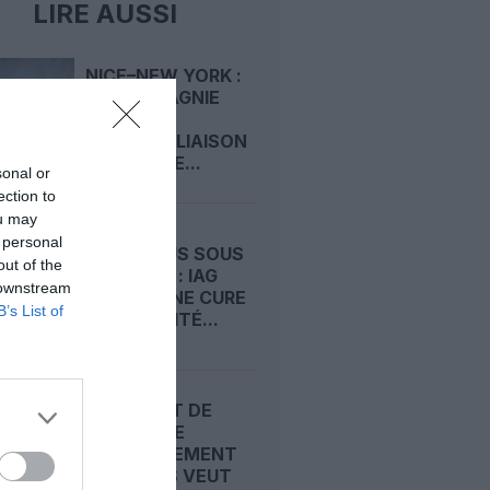
LIRE AUSSI
NICE–NEW YORK :
LA COMPAGNIE
OUVRE LA
PREMIÈRE LIAISON
HIVERNALE...
sonal or
ection to
ou may
 personal
AER LINGUS SOUS
out of the
PRESSION : IAG
 downstream
IMPOSE UNE CURE
B’s List of
D’AUSTÉRITÉ...
AÉROPORT DE
DUBLIN : LE
GOUVERNEMENT
IRLANDAIS VEUT