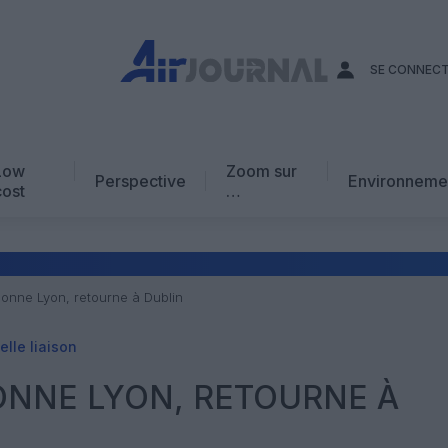
SE CONNEC
Low
Zoom sur
Perspective
Environneme
cost
…
Edito
En chiffres
Avis d’expert
nne Lyon, retourne à Dublin
AJ Académie
lle liaison
Vidéo
NNE LYON, RETOURNE À