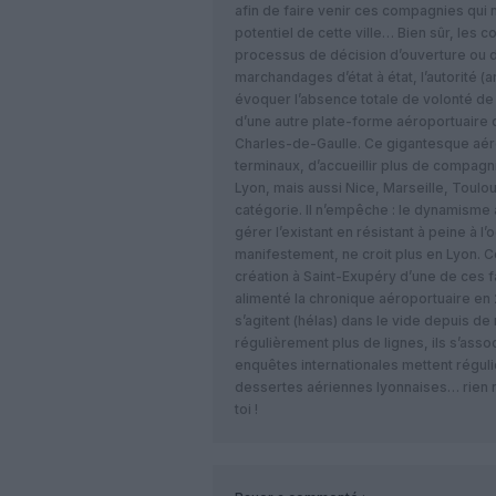
afin de faire venir ces compagnies qui
potentiel de cette ville… Bien sûr, les 
processus de décision d’ouverture ou d
marchandages d’état à état, l’autorité (a
évoquer l’absence totale de volonté de 
d’une autre plate-forme aéroportuaire
Charles-de-Gaulle. Ce gigantesque aérop
terminaux, d’accueillir plus de compagn
Lyon, mais aussi Nice, Marseille, Toul
catégorie. Il n’empêche : le dynamisme 
gérer l’existant en résistant à peine à l’
manifestement, ne croit plus en Lyon. 
création à Saint-Exupéry d’une de ces 
alimenté la chronique aéroportuaire en
s’agitent (hélas) dans le vide depuis d
régulièrement plus de lignes, ils s’asso
enquêtes internationales mettent réguli
dessertes aériennes lyonnaises… rien n’y
toi !