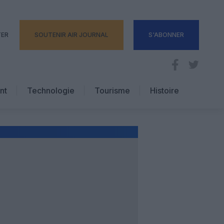
TER
SOUTENIR AIR JOURNAL
S'ABONNER
nt
Technologie
Tourisme
Histoire
Pratique
Hôtellerie
Voyages d’affaires