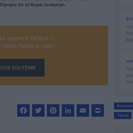
 Olympic Air
et Royal Jordanian.
@Ti
19 h
Nati
z apprécié l’article ?
l’Au
-nous, faites un don !
atpl
OUS SOUTENIR
19 h
Nati
l’Au
Bucarest
Tarom
Facebook
Twitter
Pinterest
LinkedIn
Email
Print