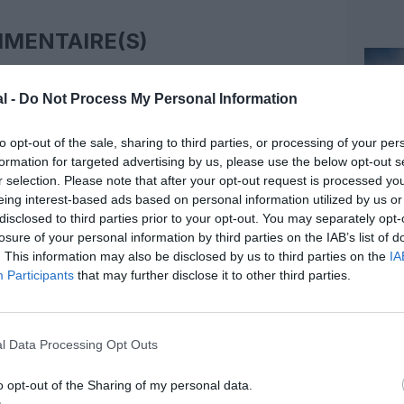
MENTAIRE(S)
1 avril 2013 - 8 h 57 min
l -
Do Not Process My Personal Information
RÉPONDRE
to opt-out of the sale, sharing to third parties, or processing of your per
formation for targeted advertising by us, please use the below opt-out s
r selection. Please note that after your opt-out request is processed y
1 avril 2013 - 9 h 36 min
eing interest-based ads based on personal information utilized by us or
disclosed to third parties prior to your opt-out. You may separately opt-
nne que le traffic baisse toutes les
 temps n’ont jamais tenu taron stop sa
losure of your personal information by third parties on the IAB’s list of
avia a stopper erevan lufhtansa stop berlin
. This information may also be disclosed by us to third parties on the
IA
4% c nimporte quoi
RÉPONDRE
Participants
that may further disclose it to other third parties.
1 avril 2013 - 11 h 52 min
l Data Processing Opt Outs
 un taux de remplissage de 4% ???!!!
RÉPONDRE
o opt-out of the Sharing of my personal data.