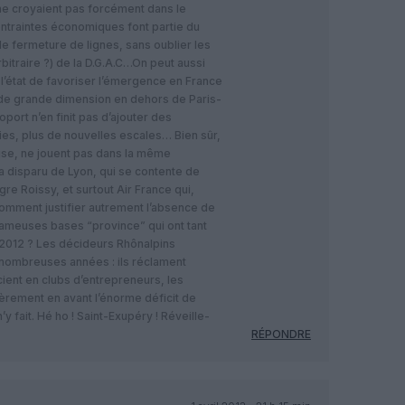
 ne croyaient pas forcément dans le
contraintes économiques font partie du
e fermeture de lignes, sans oublier les
rbitraire ?) de la D.G.A.C…On peut aussi
l’état de favoriser l’émergence en France
 de grande dimension en dehors de Paris-
ort n’en finit pas d’ajouter des
ies, plus de nouvelles escales… Bien sûr,
ouse, ne jouent pas dans la même
a disparu de Lyon, qui se contente de
ogre Roissy, et surtout Air France qui,
Comment justifier autrement l’absence de
fameuses bases “province” qui ont tant
 2012 ? Les décideurs Rhônalpins
e nombreuses années : ils réclament
cient en clubs d’entrepreneurs, les
èrement en avant l’énorme déficit de
 fait. Hé ho ! Saint-Exupéry ! Réveille-
RÉPONDRE