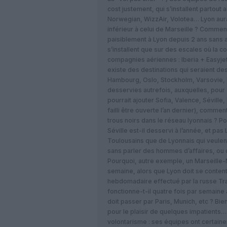
cost justement, qui s’installent partout 
Norwegian, WizzAir, Volotea… Lyon aura
inférieur à celui de Marseille ? Comment
paisiblement à Lyon depuis 2 ans sans a
s’installent que sur des escales où la 
compagnies aériennes : Iberia + Easyjet +
existe des destinations qui seraient d
Hambourg, Oslo, Stockholm, Varsovie, B
desservies autrefois, auxquelles, pou
pourrait ajouter Sofia, Valence, Séville, 
failli être ouverte l’an dernier), comme
trous noirs dans le réseau lyonnais ? 
Séville est-il desservi à l’année, et pas
Toulousains que de Lyonnais qui veulent v
sans parler des hommes d’affaires, ou d
Pourquoi, autre exemple, un Marseille-
semaine, alors que Lyon doit se contente
hebdomadaire effectué par la russe Tr
fonctionne-t-il quatre fois par semaine 
doit passer par Paris, Munich, etc ? Bien 
pour le plaisir de quelques impatients…
volontarisme : ses équipes ont certaine