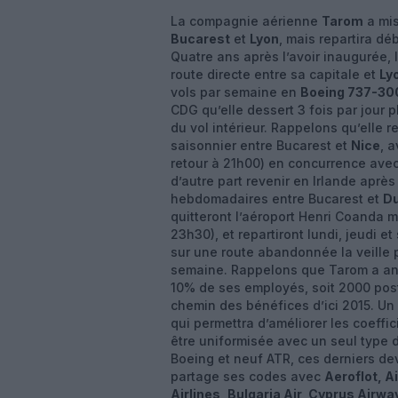
La compagnie aérienne
Tarom
a mis
Bucarest
et
Lyon
, mais repartira dé
Quatre ans après l’avoir inaugurée,
route directe entre sa capitale et
Ly
vols par semaine en
Boeing 737-30
CDG qu’elle dessert 3 fois par jour 
du vol intérieur. Rappelons qu’elle 
saisonnier entre Bucarest et
Nice
, 
retour à 21h00) en concurrence ave
d’autre part revenir en Irlande aprè
hebdomadaires entre Bucarest et
Du
quitteront l’aéroport Henri Coanda m
23h30), et repartiront lundi, jeudi e
sur une route abandonnée la veille
semaine. Rappelons que Tarom a a
10% de ses employés, soit 2000 poste
chemin des bénéfices d’ici 2015. Un
qui permettra d’améliorer les coeffi
être uniformisée avec un seul type d
Boeing et neuf ATR, ces derniers de
partage ses codes avec
Aeroflot, Ai
Airlines, Bulgaria Air, Cyprus Airwa