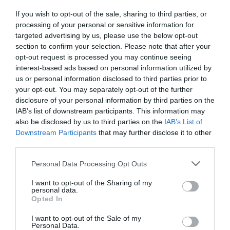
Et air journal ose prétendre être spécialisé dans
If you wish to opt-out of the sale, sharing to third parties, or
l’aérien
processing of your personal or sensitive information for
Trop de fautes d’aproximations des rédacteurs
targeted advertising by us, please use the below opt-out
RÉPONDRE
section to confirm your selection. Please note that after your
opt-out request is processed you may continue seeing
interest-based ads based on personal information utilized by
us or personal information disclosed to third parties prior to
your opt-out. You may separately opt-out of the further
LAISSER UN COMMENTAIRE
disclosure of your personal information by third parties on the
IAB’s list of downstream participants. This information may
also be disclosed by us to third parties on the
IAB’s List of
Downstream Participants
that may further disclose it to other
FAIRE UN DON
third parties.
Personal Data Processing Opt Outs
Appel aux lecteurs !
Soutenez Air Journal participez
à son
I want to opt-out of the Sharing of my
personal data.
développement !
Opted In
I want to opt-out of the Sale of my
Personal Data.