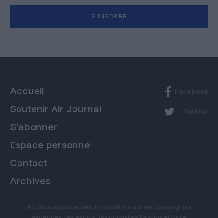
S'INSCRIRE
Accueil
Facebook
Soutenir Air Journal
Twitter
S’abonner
Espace personnel
Contact
Archives
Air Journal publie des informations sur les compagnies
aériennes, les avions, les nouvelles liaisons et toute