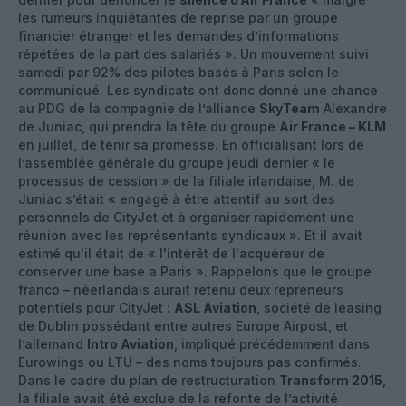
les rumeurs inquiétantes de reprise par un groupe
financier étranger et les demandes d’informations
répétées de la part des salariés ». Un mouvement suivi
samedi par 92% des pilotes basés à Paris selon le
communiqué. Les syndicats ont donc donné une chance
au PDG de la compagnie de l’alliance
SkyTeam
Alexandre
de Juniac, qui prendra la tête du groupe
Air France – KLM
en juillet, de tenir sa promesse. En officialisant lors de
l’assemblée générale du groupe jeudi dernier « le
processus de cession » de la filiale irlandaise, M. de
Juniac s’était « engagé à être attentif au sort des
personnels de CityJet et à organiser rapidement une
réunion avec les représentants syndicaux ». Et il avait
estimé qu'il était de « l'intérêt de l'acquéreur de
conserver une base a Paris ». Rappelons que le groupe
franco – néerlandais aurait retenu deux repreneurs
potentiels pour CityJet :
ASL Aviation
, société de leasing
de Dublin possédant entre autres Europe Airpost, et
l’allemand
Intro Aviation
, impliqué précédemment dans
Eurowings ou LTU – des noms toujours pas confirmés.
Dans le cadre du plan de restructuration
Transform 2015
,
la filiale avait été exclue de la refonte de l’activité