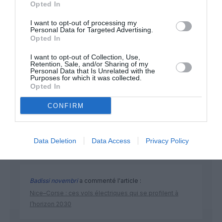
NOUS SOUTENIR
Opted In
I want to opt-out of processing my
Personal Data for Targeted Advertising.
Opted In
I want to opt-out of Collection, Use,
Retention, Sale, and/or Sharing of my
Personal Data that Is Unrelated with the
Purposes for which it was collected.
DERNIERS COMMENTAIRES
Opted In
CONFIRM
Mathématiques
a commenté l'article :
19 h 23 sans escale : le Boeing 777F de National
Data Deletion
Data Access
Privacy Policy
Airlines relie l’Écosse à l’Australie
Badissi novembri
a commenté l'article :
Nice–Corse : ces vols électriques qui se profilent à
l’horizon 2030