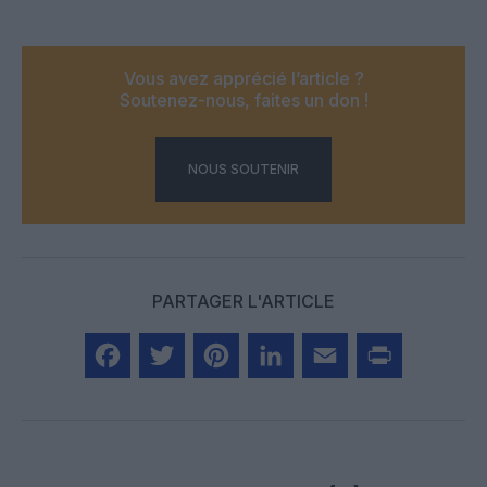
Vous avez apprécié l’article ?
Soutenez-nous, faites un don !
NOUS SOUTENIR
PARTAGER L'ARTICLE
Facebook
Twitter
Pinterest
LinkedIn
Email
Print