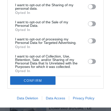
I want to opt-out of the Sharing of my
Dave
a commenté l'article :
personal data.
Flynas ouvre une ligne directe entre Médine et
Opted In
Bruxelles
I want to opt-out of the Sale of my
Personal Data.
Opted In
Ah Bon ?
a commenté l'article :
I want to opt-out of processing my
SWISS : la rentabilité relance le débat sur son
Personal Data for Targeted Advertising.
autonomie au sein de Lufthansa Group
Opted In
I want to opt-out of Collection, Use,
Retention, Sale, and/or Sharing of my
Personal Data that Is Unrelated with the
Purposes for which it was collected.
easyjet
paiement
Royaume Uni
Opted In
CONFIRM
LIRE AUSSI
Data Deletion
Data Access
Privacy Policy
DUMPING SOCIAL : LE