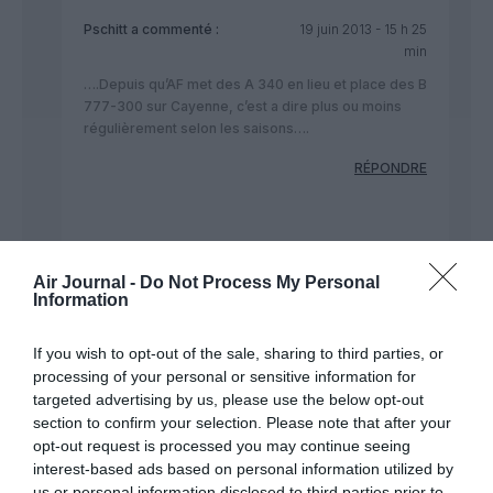
Pschitt
a commenté :
19 juin 2013 - 15 h 25
min
….Depuis qu’AF met des A 340 en lieu et place des B
777-300 sur Cayenne, c’est a dire plus ou moins
régulièrement selon les saisons….
RÉPONDRE
MAîTRE AZé
a
19 juin 2013 - 20 h
commenté :
58 min
Air Journal -
Do Not Process My Personal
Information
Depuis que François y crois…
RÉPONDRE
If you wish to opt-out of the sale, sharing to third parties, or
processing of your personal or sensitive information for
targeted advertising by us, please use the below opt-out
section to confirm your selection. Please note that after your
PiK13
a commenté :
20 juin 2013 - 11 h 23
opt-out request is processed you may continue seeing
min
interest-based ads based on personal information utilized by
us or personal information disclosed to third parties prior to