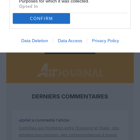
Purposes for which it was collected.
Appel aux lecteurs !
Opted In
Soutenez Air Journal participez
à son
CONFIRM
développement !
Data Deletion
Data Access
Privacy Policy
NOUS SOUTENIR
DERNIERS COMMENTAIRES
atplhkt
a commenté l'article :
Contrôles aux frontières entre l’Espagne et l’Italie : des
arrivées plus longues, des correspondances à risque