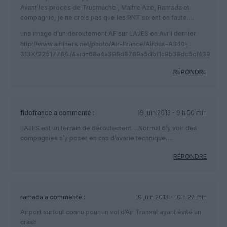
Avant les procès de Trucmuche , Maître Azé, Ramada et
compagnie, je ne crois pas que les PNT soient en faute….
une image d’un deroutement AF sur LAJES en Avril dernier
http://www.airliners.net/photo/Air-France/Airbus-A340-
313X/2251778/L/&sid=68a4a398d8789a5dbf1c9b38dc5cf439
RÉPONDRE
fidofrance
a commenté :
19 juin 2013 - 9 h 50 min
LAJES est un terrain de déroutement….Normal d’y voir des
compagnies s’y poser en cas d’avarie technique….
RÉPONDRE
ramada
a commenté :
19 juin 2013 - 10 h 27 min
Airport surtout connu pour un vol d’Air Transat ayant évité un
crash