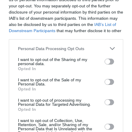
Tous les vols sur ma Martinique et la Guadeloupe
your opt-out. You may separately opt-out of the further
sont effectués en 777-300ER et le Cayenne est
disclosure of your personal information by third parties on the
toujours opéré en 343.
IAB’s list of downstream participants. This information may
RÉPONDRE
also be disclosed by us to third parties on the
IAB’s List of
Downstream Participants
that may further disclose it to other
third parties.
Personal Data Processing Opt Outs
MGT97160
a commenté :
19 juin 2013 - 19 h 20 min
I want to opt-out of the Sharing of my
ok, je n’étais pas au courant..
personal data.
Opted In
RÉPONDRE
I want to opt-out of the Sale of my
Personal Data.
Opted In
LAISSER UN COMMENTAIRE
I want to opt-out of processing my
Personal Data for Targeted Advertising.
Opted In
I want to opt-out of Collection, Use,
FAIRE UN DON
Retention, Sale, and/or Sharing of my
Personal Data that Is Unrelated with the