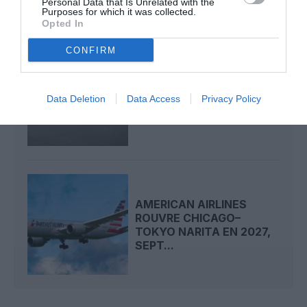
Personal Data that Is Unrelated with the
Purposes for which it was collected.
Opted In
CONFIRM
AMERICAN AIRLINES
ACCUSÉE DE RETENIR
Data Deletion
Data Access
Privacy Policy
TROP D’ARGENT LORS...
AMERICAN AIRLINES
ROUVRE CHICAGO–
TOKYO NARITA EN 2027,
SEPT...