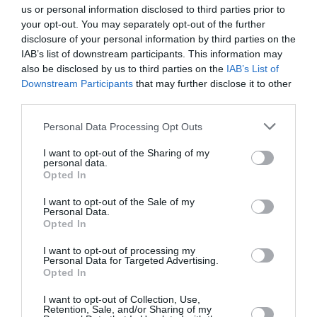
annulé au Canada
us or personal information disclosed to third parties prior to
your opt-out. You may separately opt-out of the further
disclosure of your personal information by third parties on the
IAB’s list of downstream participants. This information may
Donald Trump
a commenté l'article :
also be disclosed by us to third parties on the
IAB’s List of
Air Force One : les retards de Boeing s’aggravent, la
Downstream Participants
that may further disclose it to other
cabine du futur 747-8 en cause
third parties.
Personal Data Processing Opt Outs
american airlines
sao paulo
I want to opt-out of the Sharing of my
personal data.
Opted In
LIRE AUSSI
I want to opt-out of the Sale of my
Personal Data.
Opted In
I want to opt-out of processing my
Personal Data for Targeted Advertising.
UNITED-DELTA : LE COUP
Opted In
DE SONDE SECRET DE
SCOTT KIRBY QUI...
I want to opt-out of Collection, Use,
Retention, Sale, and/or Sharing of my