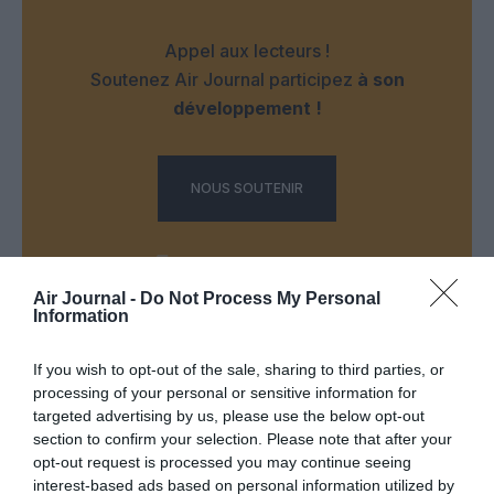
Appel aux lecteurs !
Soutenez Air Journal participez
à son
développement !
NOUS SOUTENIR
Air Journal -
Do Not Process My Personal
Information
DERNIERS COMMENTAIRES
If you wish to opt-out of the sale, sharing to third parties, or
processing of your personal or sensitive information for
targeted advertising by us, please use the below opt-out
section to confirm your selection. Please note that after your
CG59
a commenté l'article :
opt-out request is processed you may continue seeing
Un enfant refuse sa ceinture : un vol Porter Airlines
interest-based ads based on personal information utilized by