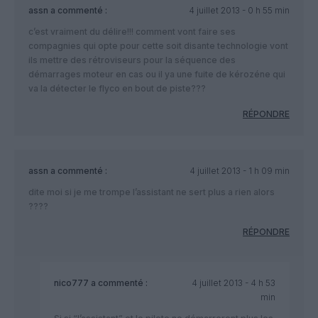
assn
a commenté :
4 juillet 2013 - 0 h 55 min
c’est vraiment du délire!!! comment vont faire ses
compagnies qui opte pour cette soit disante technologie vont
ils mettre des rétroviseurs pour la séquence des
démarrages moteur en cas ou il ya une fuite de kérozéne qui
va la détecter le flyco en bout de piste???
RÉPONDRE
assn
a commenté :
4 juillet 2013 - 1 h 09 min
dite moi si je me trompe l’assistant ne sert plus a rien alors
????
RÉPONDRE
nico777
a commenté :
4 juillet 2013 - 4 h 53
min