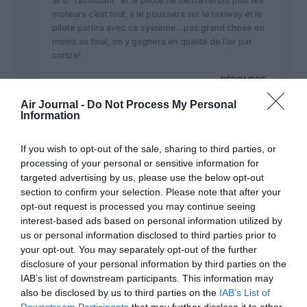
Si si “l’assistant” et le pilote ne démarreront plus les
moteurs c’est tout, il le poussera sur le taxiway et le
pilote partira avec ce système…pas grand chose en
moins au final, on y gagnera en qualité de l’air par
contre!
RÉPONDRE
Air Journal -
Do Not Process My Personal
Information
MAîTRE AZé
a
4 juillet 2013 - 7 h
commenté :
37 min
If you wish to opt-out of the sale, sharing to third parties, or
processing of your personal or sensitive information for
Triple avorton, vas jouer à mu-muse avec
ton père fredmorel
targeted advertising by us, please use the below opt-out
section to confirm your selection. Please note that after your
RÉPONDRE
opt-out request is processed you may continue seeing
interest-based ads based on personal information utilized by
us or personal information disclosed to third parties prior to
your opt-out. You may separately opt-out of the further
disclosure of your personal information by third parties on the
IAB’s list of downstream participants. This information may
HAWK18
a commenté :
4 juillet 2013 - 6 h 18 min
also be disclosed by us to third parties on the
IAB’s List of
Et on nous ressert encore ces histoires de biocarburant qui