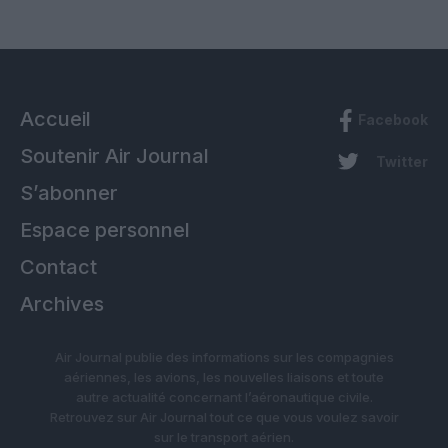
Accueil
Facebook
Soutenir Air Journal
Twitter
S’abonner
Espace personnel
Contact
Archives
Air Journal publie des informations sur les compagnies
aériennes, les avions, les nouvelles liaisons et toute
autre actualité concernant l’aéronautique civile.
Retrouvez sur Air Journal tout ce que vous voulez savoir
sur le transport aérien.