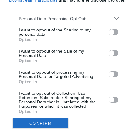
Downstream Participants
that may further disclose it to other
sont une énormité écologique, une fumisterie…
third parties.
Arrêtez ce désastre, au final le bilan carbone est négatif et
l’on rase des forêts entières pour ça, sans parler des
Personal Data Processing Opt Outs
produits agricoles détournés de leur vocation première, ce
qui contribue à tirer vers le haut les prix.
I want to opt-out of the Sharing of my
personal data.
Opted In
RÉPONDRE
I want to opt-out of the Sale of my
Personal Data.
Opted In
hydrofix
a commenté :
4 juillet 2013 - 8 h 35 min
I want to opt-out of processing my
La pauvretè des posts est terrible.
Personal Data for Targeted Advertising.
A celà s’ajoutent les insultes .
Opted In
Tout çà est très constructif
I want to opt-out of Collection, Use,
RÉPONDRE
Retention, Sale, and/or Sharing of my
Personal Data that Is Unrelated with the
Purposes for which it was collected.
Opted In
hydrofix
a commenté :
4 juillet 2013 - 8 h 36 min
CONFIRM
C’est au modérateur d’éliminer les posts des mal-éduqués et