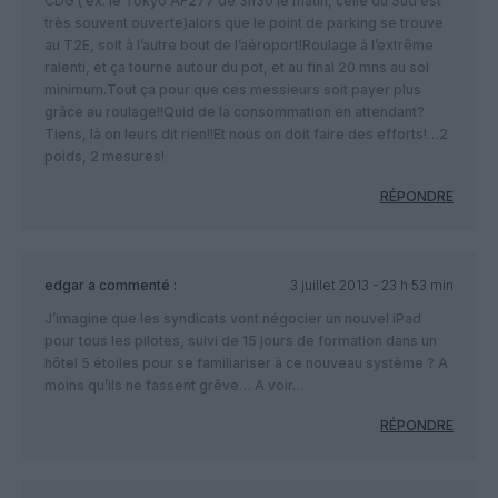
CDG ( ex: le Tokyo AF277 de 3h30 le matin, celle du Sud est
très souvent ouverte)alors que le point de parking se trouve
au T2E, soit à l’autre bout de l’aéroport!Roulage à l’extrême
ralenti, et ça tourne autour du pot, et au final 20 mns au sol
minimum.Tout ça pour que ces messieurs soit payer plus
grâce au roulage!!Quid de la consommation en attendant?
Tiens, là on leurs dit rien!!Et nous on doit faire des efforts!…2
poids, 2 mesures!
RÉPONDRE
edgar
a commenté :
3 juillet 2013 - 23 h 53 min
J’imagine que les syndicats vont négocier un nouvel iPad
pour tous les pilotes, suivi de 15 jours de formation dans un
hôtel 5 étoiles pour se familiariser à ce nouveau système ? A
moins qu’ils ne fassent grêve… A voir…
RÉPONDRE