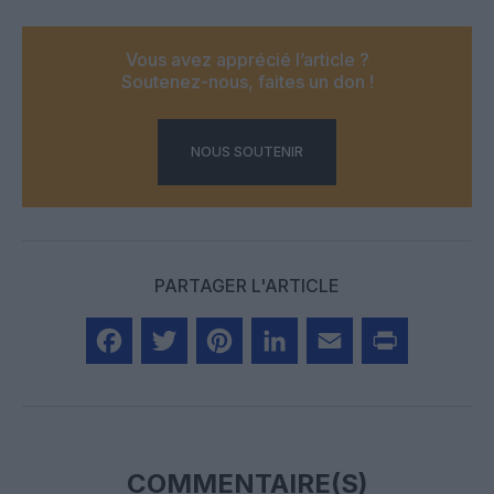
Vous avez apprécié l’article ?
Soutenez-nous, faites un don !
NOUS SOUTENIR
PARTAGER L'ARTICLE
Facebook
Twitter
Pinterest
LinkedIn
Email
Print
COMMENTAIRE(S)