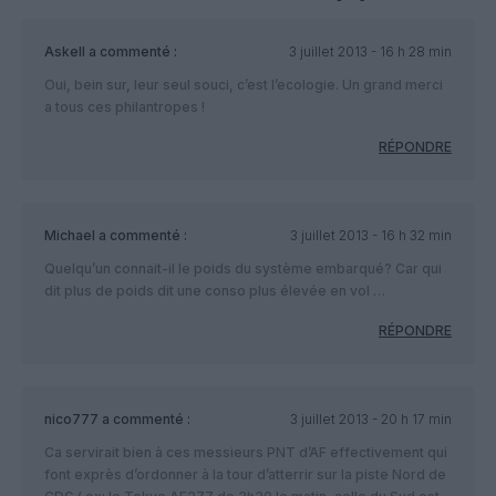
Askell
a commenté :
3 juillet 2013 - 16 h 28 min
Oui, bein sur, leur seul souci, c’est l’ecologie. Un grand merci
a tous ces philantropes !
RÉPONDRE
Michael
a commenté :
3 juillet 2013 - 16 h 32 min
Quelqu’un connait-il le poids du système embarqué? Car qui
dit plus de poids dit une conso plus élevée en vol …
RÉPONDRE
nico777
a commenté :
3 juillet 2013 - 20 h 17 min
Ca servirait bien à ces messieurs PNT d’AF effectivement qui
font exprès d’ordonner à la tour d’atterrir sur la piste Nord de