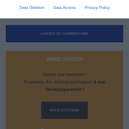
des perturbateurs
Data Deletion
Data Access
Privacy Policy
RÉPONDRE
LAISSER UN COMMENTAIRE
FAIRE UN DON
Appel aux lecteurs !
Soutenez Air Journal participez
à son
développement !
NOUS SOUTENIR