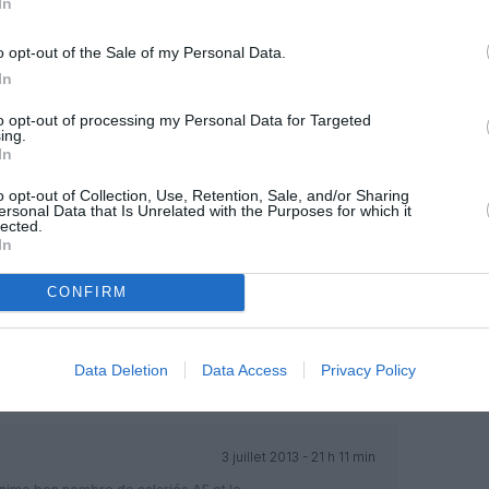
In
3 juillet 2013 - 18 h 42 min
o opt-out of the Sale of my Personal Data.
ogression de RyanAir
In
ement, l’accroissement du nombre de
to opt-out of processing my Personal Data for Targeted
ing.
In
Surement un extrapolation simpliste des
RÉPONDRE
o opt-out of Collection, Use, Retention, Sale, and/or Sharing
ersonal Data that Is Unrelated with the Purposes for which it
lected.
In
3 juillet 2013 - 19 h 06 min
CONFIRM
lemagne il est souvent plus facile de
s lowcosts partant d’aéroports de
 même un service amélioré pour
Data Deletion
Data Access
Privacy Policy
 et Germanwings.
RÉPONDRE
3 juillet 2013 - 21 h 11 min