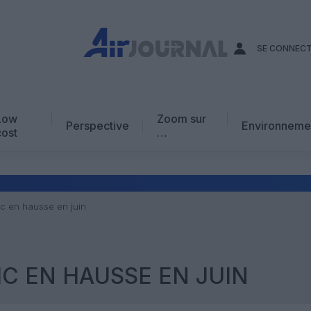
SE CONNEC
Low
Zoom sur
Perspective
Environneme
cost
…
Edito
En chiffres
Avis d’expert
fic en hausse en juin
AJ Académie
Vidéo
IC EN HAUSSE EN JUIN