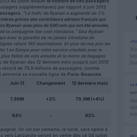
 2013 au cours duquel
le nombre de ses passagers
ssagers supplémentaires) par rapport à juin 2012
passagers
.
"Le trafic de Ryanair a augmenté de 2%
rnières grèves des contrôleurs aériens français qui
rs Ryanair avec plus de 500 vols qui ont été annulés
,
 de la compagnie low cost irlandaise.
"
Seul Ryanair
ope avec la garantie de ne jamais introduire de
Jm
ignes reliant 180 destinations. En plus de nos prix les
19 h
 1 en Europe pour notre service clientèle avec le
le plus faible de vols annulés et le moins de bagages
Nati
rafic de Ryanair des 12 derniers mois jusqu’à juin 2013
l’Au
 record de 79,9 millions de passagers, comme
si annoncé sa nouvelle ligne de
Paris-Beauvais
Juin 13
Changement
12 derniers mois
Le 
comm
7,96M
+2%
79,9M (+4%)
Aéro
d’e
num
84%
-
82%
pagne). Un vol par semaine, le lundi, sera opéré à
ts vers Lanzarote seront en vente dès ce 04 juillet
Nic