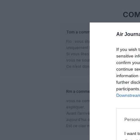
COM
Tom
a commenté :
Air Journa
Flo : vous êtes sérieux ? tous les passa
uniquement le prix et se satisfont très b
If you wish 
Si vous êtes en province, vous n’avez 
sensitive in
vous ne souhaitez pas faire un détour p
confirm you
Ce n’est donc même pas un choix.
continue se
information 
further disc
participants
Rm
a commenté :
Downstream 
vous ne comprenez pas pourquoi les ge
expliquer.
Avant l’arrivé d’Easyjet un billet Lyon-Bia
Persona
aujourd’hui on trouve ce même billet à 7
Est ce clair maintenant?
I want t