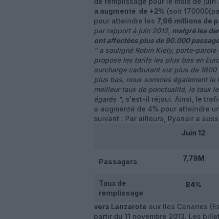
de remplissage pour le mois de juin
a augmenté de +2%
(soit 170000(pa
pour atteindre les
7,96 millions de 
par rapport à juin 2012,
malgré les de
ont affectées plus de 90.000 passage
" a souligné Robin Kiely, porte-parole
propose les tarifs les plus bas en Eur
surcharge carburant sur plus de 1600 l
plus bas, nous sommes également le No
meilleur taux de ponctualité, le taux 
égarés
"
, s'est-il réjoui. Ainsi, le t
a augmenté de 4% pour atteindre un
suivant :
Par ailleurs, Ryanair a aus
Juin 12
7,79M
Passagers
Taux de
84%
remplissage
vers Lanzarote
aux Iles Canaries (Es
partir du 11 novembre 2013. Les bille