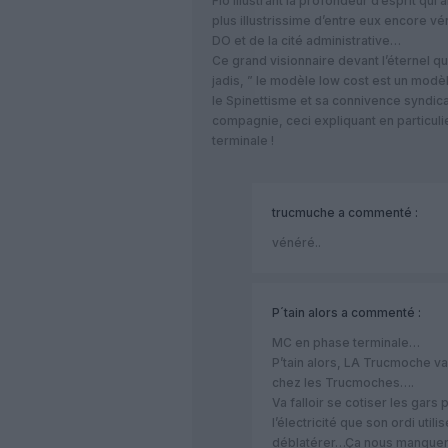
Flo illustrant la profondeur d’esprit qu
plus illustrissime d’entre eux encore vé
DO et de la cité administrative…
Ce grand visionnaire devant l’éternel q
jadis, ” le modèle low cost est un modèl
le Spinettisme et sa connivence syndic
compagnie, ceci expliquant en particul
terminale !
trucmuche
a commenté :
vénéré..
P´tain alors
a commenté :
MC en phase terminale…
P’tain alors, LA Trucmoche v
chez les Trucmoches….
Va falloir se cotiser les gars
l’électricité que son ordi uti
déblatérer…Ça nous manquera