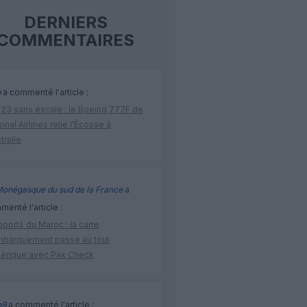
DERNIERS
COMMENTAIRES
p
a commenté l'article :
 23 sans escale : le Boeing 777F de
onal Airlines relie l’Écosse à
stralie
Monégasque du sud de la France
a
enté l'article :
ports du Maroc : la carte
mbarquement passe au tout
érique avec Pax Check
o9
a commenté l'article :