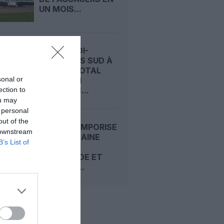
UN MOIS...
CHARLEROI-
BRUXELLES SUD À
L’ARRÊT TOTAL
sonal or
DURANT 11
ection to
SEMAINES...
ou may
 personal
out of the
INDIGO TEMPORISE
 downstream
SA PROCHAINE
B’s List of
GRANDE
COMMANDE ET
MISE SUR...