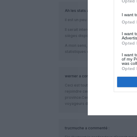
Opted 
Ah les stats
a commenté :
I want t
il est un peu rapide d’annoncer une pr
Opted 
Il serait interessant de connaitre égal
I want 
sièges disponnible.
Advertis
Opted 
A mon sens, il aurait augmenté de 2%. 
statistiques que vous avez indiqué.
I want t
of my P
was col
Opted 
werner
a commenté :
Ceci est tout à fait exact et même en Al
rejoindre certaines destinations par de
province.Certaines compagnies offrant
voyageurs d’affaires comme Air Berlin
trucmuche
a commenté :