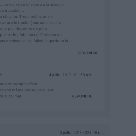
oche est virée elle sera a la maison
dre irascible…
ue chez les Trucmoches on ne
adore le boulot ( surtout si inutile
e veut pas dépende de pôle
p chez les fabuleux d’ Emirates qui
pas de chance…va falloir la garder a la
RÉPONDRE
 :
4 juillet 2013 - 9 h 50 min
eau orthographe c’est
imagine même pas le job que tu
re aussi mal
RÉPONDRE
3 juillet 2013 - 22 h 18 min