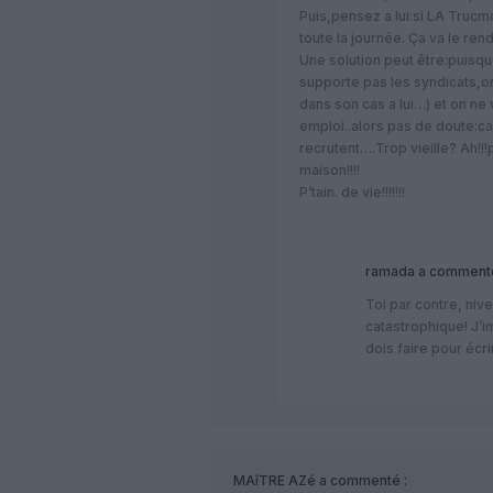
Puis,pensez a lui:si LA Trucm
toute la journée. Ça va le ren
Une solution peut être:puisq
supporte pas les syndicats,on 
dans son cas a lui…) et on n
emploi..alors pas de doute:ca
recrutent….Trop vieille? Ah!!!
maison!!!!
P’tain. de vie!!!!!!!
ramada
a commenté
Toi par contre, niv
catastrophique! J’
dois faire pour écri
MAîTRE AZé
a commenté :