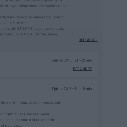
i anime bon nombre de salariés AF et le
nérer aujourd’hui dans les couloirs de la
ui déclara devant les élèves de l’ENAC
e voué à l’échec”.
ale ont été ET SONT le cancer de cette
ier pourquoi le MC AF est en phase
RÉPONDRE
3 juillet 2013 - 21 h 12 min
RÉPONDRE
4 juillet 2013 - 8 h 49 min
a être virée donc…Sale temps a venir
 pour qu’il puisse encore payer
lise…sinon on pourra plus l’entendre
it pour sur…