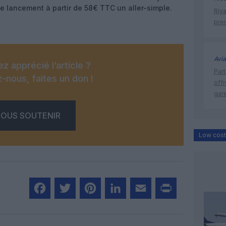
de lancement à partir de 58€ TTC un aller-simple.
Riy
prem
Avia
z apprécié l’article ?
Part
-nous, faites un don !
off
gar
OUS SOUTENIR
Low cost
Facebook
Twitter
Pinterest
LinkedIn
Email
Print