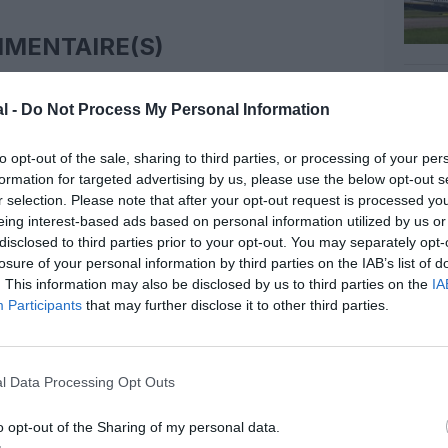
MENTAIRE(S)
3 juillet 2013 - 17 h 09 min
l -
Do Not Process My Personal Information
gers sont différents, certains cherchent
ien d’un vol ryanair.
to opt-out of the sale, sharing to third parties, or processing of your per
souvent que des lowcosts pour voyager si
formation for targeted advertising by us, please use the below opt-out s
ar le hub d’une compagnie historique.
r selection. Please note that after your opt-out request is processed y
RÉPONDRE
eing interest-based ads based on personal information utilized by us or
disclosed to third parties prior to your opt-out. You may separately opt-
losure of your personal information by third parties on the IAB’s list of
. This information may also be disclosed by us to third parties on the
IA
3 juillet 2013 - 18 h 16 min
Participants
that may further disclose it to other third parties.
ns prennent des low cost, je vais vous
rritz valait 280 € (c’est du vécu)
l Data Processing Opt Outs
5 €.
RÉPONDRE
o opt-out of the Sharing of my personal data.