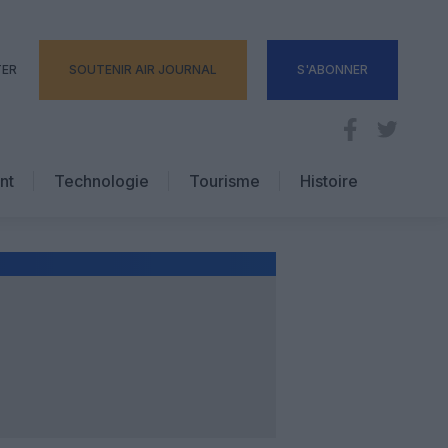
TER
SOUTENIR AIR JOURNAL
S'ABONNER
nt
Technologie
Tourisme
Histoire
Pratique
Hôtellerie
Voyages d’affaires