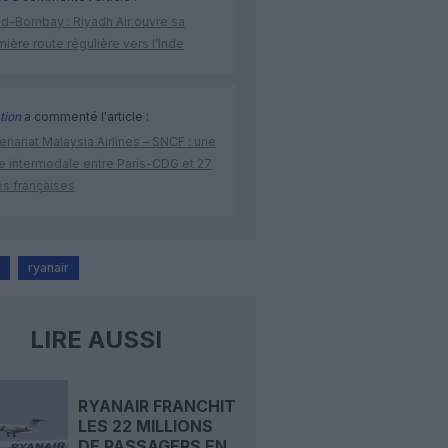
ad–Bombay : Riyadh Air ouvre sa
ière route régulière vers l’Inde
tion
a commenté l'article :
enariat Malaysia Airlines – SNCF : une
re intermodale entre Paris-CDG et 27
es françaises
ryanair
LIRE AUSSI
RYANAIR FRANCHIT
LES 22 MILLIONS
DE PASSAGERS EN