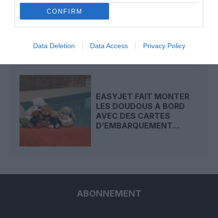
RACHAT D’EASYJET : LE
CONFIRM
FONDS APOLLO S’OFFRE
LA DEUXIÈME LOW-
COST...
Data Deletion
Data Access
Privacy Policy
EASYJET FAIT MONTER
LES DOUDOUS À BORD
AVEC DES CARTES
D’EMBARQUEMENT...
ABONNEMENT