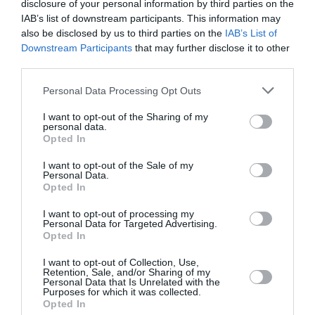
disclosure of your personal information by third parties on the
Il s’est masturbé sur une passagère endormie : trois ans
IAB’s list of downstream participants. This information may
de prison et interdiction de séjour en Thaïlande
also be disclosed by us to third parties on the
IAB’s List of
Downstream Participants
that may further disclose it to other
third parties.
Berlin
easyjet
salzbourg
Personal Data Processing Opt Outs
I want to opt-out of the Sharing of my
personal data.
LIRE AUSSI
Opted In
I want to opt-out of the Sale of my
Personal Data.
Opted In
DUMPING SOCIAL : LE
SNPL ACCUSE EASYJET
I want to opt-out of processing my
DE RECRUTER DES...
Personal Data for Targeted Advertising.
Opted In
I want to opt-out of Collection, Use,
Retention, Sale, and/or Sharing of my
Personal Data that Is Unrelated with the
Purposes for which it was collected.
Opted In