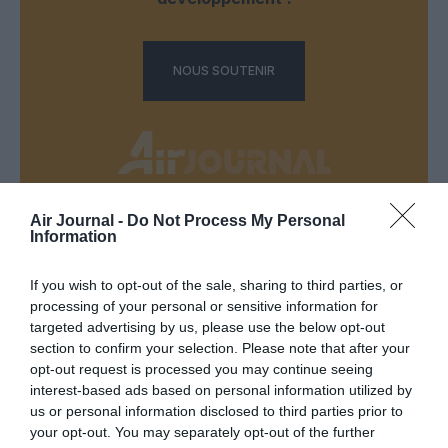
NOUS SOUTENIR
Air Journal -
Do Not Process My Personal
DERNIERS COMMENTAIRES
Information
If you wish to opt-out of the sale, sharing to third parties, or
processing of your personal or sensitive information for
Badissi novembri
a commenté l'article :
targeted advertising by us, please use the below opt-out
Ryanair au Maroc : un programme hivernal record pour
section to confirm your selection. Please note that after your
relier le Royaume à 14 pays européens
opt-out request is processed you may continue seeing
interest-based ads based on personal information utilized by
us or personal information disclosed to third parties prior to
your opt-out. You may separately opt-out of the further
Coppola
a commenté l'article :