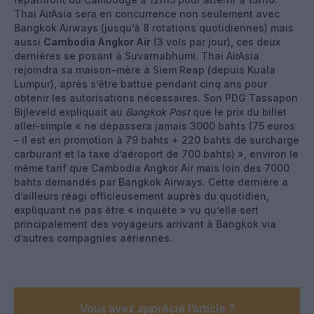
Thai AirAsia sera en concurrence non seulement avec
Bangkok Airways (jusqu’à 8 rotations quotidiennes) mais
aussi
Cambodia Angkor Air
(3 vols par jour), ces deux
dernières se posant à Suvarnabhumi. Thai AirAsia
rejoindra sa maison-mère à Siem Reap (depuis Kuala
Lumpur), après s’être battue pendant cinq ans pour
obtenir les autorisations nécessaires. Son PDG Tassapon
Bijleveld expliquait au
Bangkok Post
que le prix du billet
aller-simple « ne dépassera jamais 3000 bahts (75 euros
– il est en promotion à 79 bahts + 220 bahts de surcharge
carburant et la taxe d’aéroport de 700 bahts) », environ le
même tarif que Cambodia Angkor Air mais loin des 7000
bahts demandés par Bangkok Airways. Cette dernière a
d’ailleurs réagi officieusement auprès du quotidien,
expliquant ne pas être « inquiète » vu qu’elle sert
principalement des voyageurs arrivant à Bangkok via
d’autres compagnies aériennes.
Vous avez apprécié l’article ?