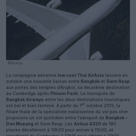
©AirAsia
La compagnie aérienne
low cost Thai AirAsia
lancera en
octobre une nouvelle liaison entre
Bangkok
et
Siem Reap
aux portes des temples d’Angkor, sa deuxième destination
au Cambodge après
Phnom Penh
. Le monopole de
Bangkok Airways
entre les deux destinations touristiques
er
est bel et bien terminé. A partir du 1
octobre 2013, la
filiale thaïe de la spécialiste malaisienne du vol pas cher
proposera un vol quotidien entre l’aéroport de
Bangkok –
Don Mueang
et Siem Reap. Les
Airbus A320
de 180
places décolleront à 10h20 pour arriver à 11h30, et
repartiront du Cambodge à 12h15 pour atterrir à 13h10.