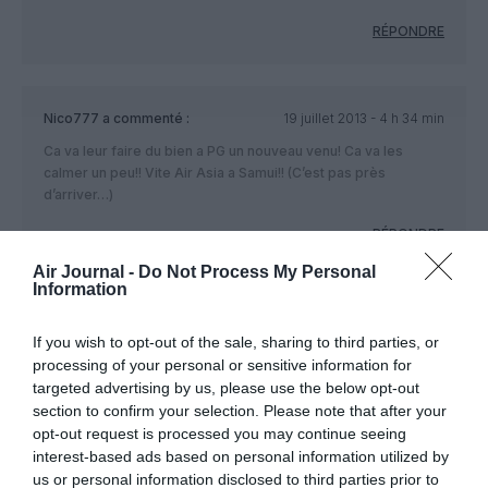
RÉPONDRE
Nico777
a commenté :
19 juillet 2013 - 4 h 34 min
Ca va leur faire du bien a PG un nouveau venu! Ca va les
calmer un peu!! Vite Air Asia a Samui!! (C’est pas près
d’arriver…)
RÉPONDRE
Air Journal -
Do Not Process My Personal
Information
poiloz
a commenté :
19 juillet 2013 - 9 h 30 min
If you wish to opt-out of the sale, sharing to third parties, or
vive AIR ASIA voilà une compagnie low coast qui ne se moque
processing of your personal or sensitive information for
pas de ses clients ! (confort à bord, coût des ” suppléments”
targeted advertising by us, please use the below opt-out
,etc…)
section to confirm your selection. Please note that after your
opt-out request is processed you may continue seeing
RÉPONDRE
interest-based ads based on personal information utilized by
us or personal information disclosed to third parties prior to