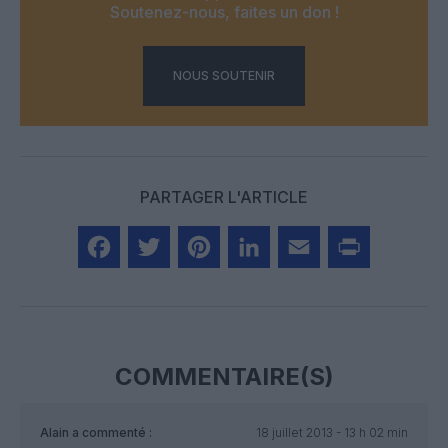
Soutenez-nous, faites un don !
NOUS SOUTENIR
PARTAGER L'ARTICLE
Facebook
Twitter
Pinterest
LinkedIn
Email
Print
COMMENTAIRE(S)
Alain
a commenté :
18 juillet 2013 - 13 h 02 min