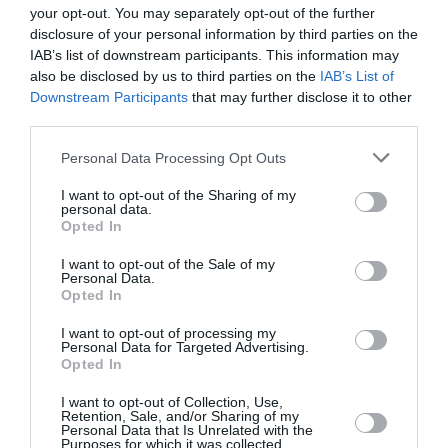
your opt-out. You may separately opt-out of the further
Alain
a commenté :
19 juillet 2013 - 19 h 43
disclosure of your personal information by third parties on the
min
IAB’s list of downstream participants. This information may
Pour des trajets courts (la plupart des vols Air Asia)
also be disclosed by us to third parties on the
IAB’s List of
ce type de low cost c’est correct et avions récents
Downstream Participants
that may further disclose it to other
A320. Un des + gros clients d’Airbus pour le’A320
third parties.
(le plus gros il semble avec des centaines d’avions
en commande). En Europe, sur un vol NON low cost ,
Personal Data Processing Opt Outs
on ne vous propose pas grand chose non plus !
I want to opt-out of the Sharing of my
personal data.
RÉPONDRE
Opted In
I want to opt-out of the Sale of my
Personal Data.
Opted In
LAISSER UN COMMENTAIRE
I want to opt-out of processing my
Personal Data for Targeted Advertising.
Opted In
FAIRE UN DON
I want to opt-out of Collection, Use,
Retention, Sale, and/or Sharing of my
Personal Data that Is Unrelated with the
Purposes for which it was collected.