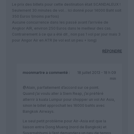
Le prix des billets pour cette destination était SCANDALEUX !
Seulement 30 minutes de vol… Ici donné pour 14000 Baht soit
350 Euros !(moins parfois)
Aucune concurrence dans les passé avant l’arrivée de
Angkor AIR, environ 250 Euros dans le meilleur des cas.
Contrairement à ce qui a été dit , non pas 1 vol par jour mais 3
pour Angor Air en ATR (le vol est un peu + long)
RÉPONDRE
moonmartre
a commenté :
18 juillet 2013 - 18 h 09
min
@Alain, parfaitement d’accord sur ce point.
Quand j’ai voulu aller à Siem Reap, j’ai préféré
atterrir à kuala Lumpur pour chopper un vol Air Asia,
sinon le billet approchait les 16000 bahts avec
Bangkok Airways.
Le seul petit problème pour Air-Asia est que la
liaison entre Dong Mueng (nord de Bangkok) et
Suvarnabhumi à l’est demandera un peu de temps