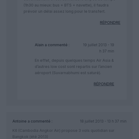
(1h30 au mieux: bus + BTS + navette), il faudra
prévoir un délai assez long pour le transfert.
RÉPONDRE
Alain
a commenté :
19 juillet 2013 - 19
h 37 min
En effet, depuis quelques temps Air Asia &
d’autres low cost sont repartis sur l’ancien
aéroport (Suvarnabhumi est saturé).
RÉPONDRE
Antoine
a commenté :
18 juillet 2013 - 13 h 37 min
K6 (Cambodia Angkor Air) propose 3 vols quotidian sur
Bangkok (été 2013)