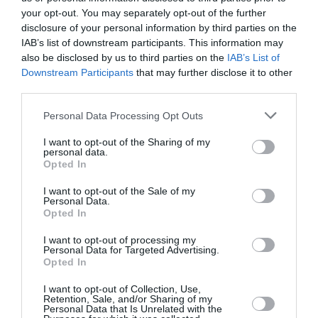
your opt-out. You may separately opt-out of the further
disclosure of your personal information by third parties on the
NDR
a commenté l'article :
IAB’s list of downstream participants. This information may
Le ciel n’a jamais été aussi chargé : record de 153 359
also be disclosed by us to third parties on the
IAB’s List of
vols commerciaux le 23 juillet 2026
Downstream Participants
that may further disclose it to other
third parties.
Personal Data Processing Opt Outs
aero republica
Colombie
I want to opt-out of the Sharing of my
personal data.
Opted In
LIRE AUSSI
I want to opt-out of the Sale of my
Personal Data.
Opted In
AVIANCA INTÈGRE DEUX
I want to opt-out of processing my
Personal Data for Targeted Advertising.
AIRBUS A330NEO À SA
Opted In
FLOTTE LONG-
COURRIER...
I want to opt-out of Collection, Use,
Retention, Sale, and/or Sharing of my
Personal Data that Is Unrelated with the