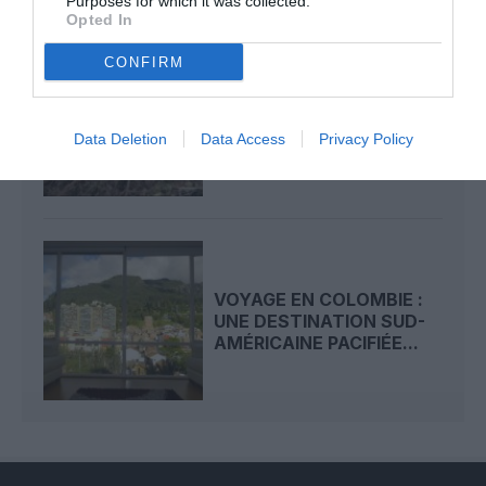
Purposes for which it was collected.
Opted In
CONFIRM
QUINZE MORTS DANS LE
NORD-EST DE LA
COLOMBIE APRÈS
Data Deletion
Data Access
Privacy Policy
L’ACCIDENT...
VOYAGE EN COLOMBIE :
UNE DESTINATION SUD-
AMÉRICAINE PACIFIÉE...