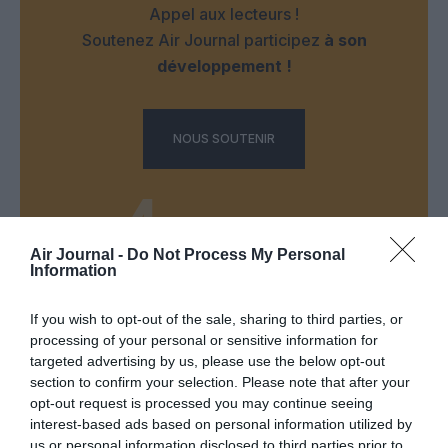
Appel aux lecteurs !
Soutenez Air Journal participez
à son
développement !
NOUS SOUTENIR
Air Journal -
Do Not Process My Personal
Information
DERNIERS COMMENTAIRES
If you wish to opt-out of the sale, sharing to third parties, or
processing of your personal or sensitive information for
targeted advertising by us, please use the below opt-out
Kyle
a commenté l'article :
section to confirm your selection. Please note that after your
opt-out request is processed you may continue seeing
SWISS : la rentabilité relance le débat sur son
interest-based ads based on personal information utilized by
autonomie au sein de Lufthansa Group
us or personal information disclosed to third parties prior to