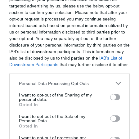
targeted advertising by us, please use the below opt-out
section to confirm your selection. Please note that after your
opt-out request is processed you may continue seeing
DERNIERS COMMENTAIRES
interest-based ads based on personal information utilized by
us or personal information disclosed to third parties prior to
your opt-out. You may separately opt-out of the further
Djm
a commenté l'article :
disclosure of your personal information by third parties on the
IAB’s list of downstream participants. This information may
Après Emirates, Lufthansa remet en cause la réception
also be disclosed by us to third parties on the
IAB’s List of
de Boeing 777-9 déjà construits
Downstream Participants
that may further disclose it to other
third parties.
Copa
a commenté l'article :
Personal Data Processing Opt Outs
Pointe‑à‑Pitre – Panama City : Air France ouvre un pont
I want to opt-out of the Sharing of my
aérien vers l’Amérique latine
personal data.
Opted In
I want to opt-out of the Sale of my
Personal Data.
passagers
Qatar airways
Opted In
I want to opt-out of processing my