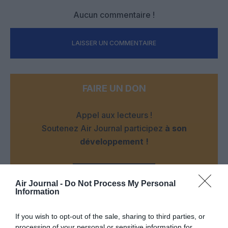
Aucun commentaire !
LAISSER UN COMMENTAIRE
FAIRE UN DON
Appel aux lecteurs !
Soutenez Air Journal participez
à son
développement !
NOUS SOUTENIR
Air Journal -
Do Not Process My Personal
Information
If you wish to opt-out of the sale, sharing to third parties, or
processing of your personal or sensitive information for