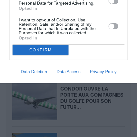
Personal Data for Targeted Advertising.
LIRE AUSSI
Opted In
I want to opt-out of Collection, Use,
Retention, Sale, and/or Sharing of my
Personal Data that Is Unrelated with the
Purposes for which it was collected.
DJIBOUTI, HAMBOURG,
Opted In
MOGADISCIO, VENISE…
LES TREIZE VILLES...
CONFIRM
Data Deletion
Data Access
Privacy Policy
CONDOR OUVRE LA
PORTE AUX COMPAGNIES
DU GOLFE POUR SON
FUTUR...