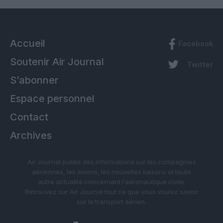
Accueil
Facebook
Soutenir Air Journal
Twitter
S’abonner
Espace personnel
Contact
Archives
Air Journal publie des informations sur les compagnies
aériennes, les avions, les nouvelles liaisons et toute
autre actualité concernant l’aéronautique civile.
Retrouvez sur Air Journal tout ce que vous voulez savoir
sur le transport aérien.