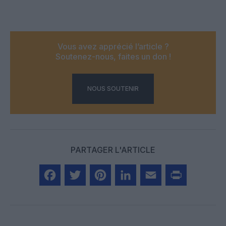
Vous avez apprécié l’article ?
Soutenez-nous, faites un don !
NOUS SOUTENIR
PARTAGER L'ARTICLE
Facebook
Twitter
Pinterest
LinkedIn
Email
Print