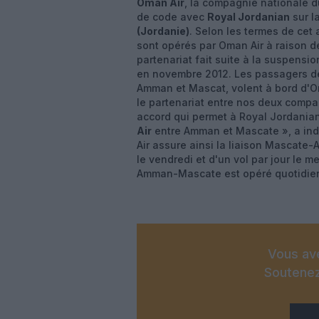
Oman Air
, la compagnie nationale 
de code avec
Royal Jordanian
sur l
(Jordanie)
. Selon les termes de cet 
sont opérés par Oman Air à raison 
partenariat fait suite à la suspens
en novembre 2012. Les passagers de 
Amman et Mascat, volent à bord d'O
le partenariat entre nos deux compag
accord qui permet à Royal Jordania
Air
entre Amman et Mascate », a ind
Air assure ainsi la liaison Mascate-
le vendredi et d'un vol par jour le me
Amman-Mascate est opéré quotidie
Vous ave
Soutenez