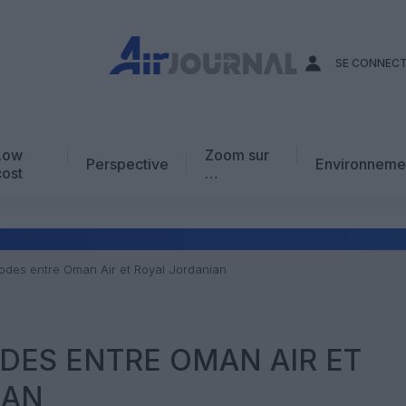
SE CONNEC
Low
Zoom sur
Perspective
Environneme
cost
…
Edito
En chiffres
Avis d’expert
odes entre Oman Air et Royal Jordanian
AJ Académie
Vidéo
DES ENTRE OMAN AIR ET
IAN