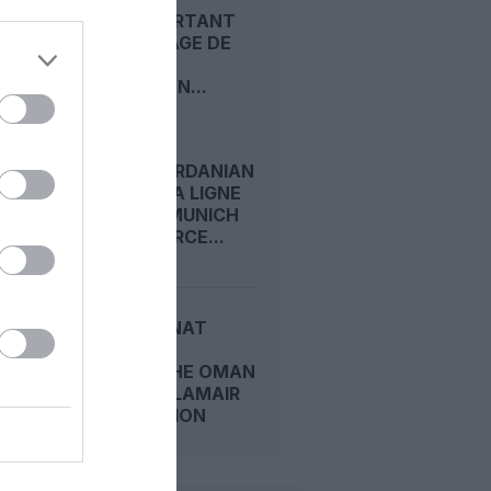
TRANSPORTANT
UN ÉQUIPAGE DE
ROYAL
JORDANIAN...
ROYAL JORDANIAN
ROUVRE LA LIGNE
AMMAN–MUNICH
ET RENFORCE...
LE SULTANAT
D’OMAN
RAPPROCHE OMAN
AIR ET SALAMAIR
SANS FUSION