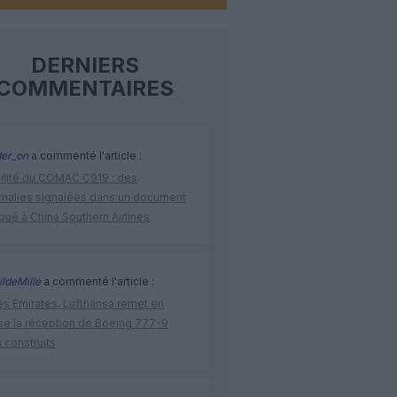
DERNIERS
COMMENTAIRES
der_on
a commenté l'article :
bilité du COMAC C919 : des
malies signalées dans un document
ibué à China Southern Airlines
ldeMille
a commenté l'article :
ès Emirates, Lufthansa remet en
se la réception de Boeing 777-9
 construits