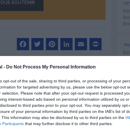
OUS SOUTENIR
737
Risq
Boe
être
Tony
Risq
Facebook
Twitter
Pinterest
LinkedIn
Email
Print
Boe
être
l -
Do Not Process My Personal Information
MENTAIRE(S)
to opt-out of the sale, sharing to third parties, or processing of your per
formation for targeted advertising by us, please use the below opt-out s
oman air
r selection. Please note that after your opt-out request is processed y
20 novembre 2013 - 20 h 54 min
eing interest-based ads based on personal information utilized by us or
disclosed to third parties prior to your opt-out. You may separately opt-
2.
losure of your personal information by third parties on the IAB’s list of
. This information may also be disclosed by us to third parties on the
IA
plissage devant être médiocre , RJ signe
Participants
that may further disclose it to other third parties.