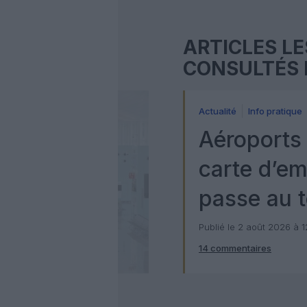
ARTICLES LE
CONSULTÉS 
Actualité
Info pratique
Aéroports 
carte d’e
passe au t
numérique
Publié le 2 août 2026 à 
14 commentaires
Check