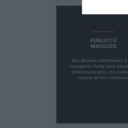
PUBLICITÉ
MASQUÉE
Nos abonnés bénéficient d
navigation fluide sans ban
publicitaires pour une meill
lecture de nos contenus