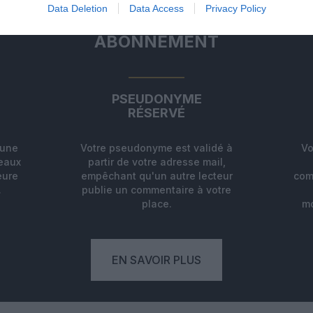
Data Deletion
Data Access
Privacy Policy
ABONNEMENT
PSEUDONYME
RÉSERVÉ
'une
Votre pseudonyme est validé à
Vo
deaux
partir de votre adresse mail,
eure
empêchant qu'un autre lecteur
com
.
publie un commentaire à votre
place.
mo
EN SAVOIR PLUS