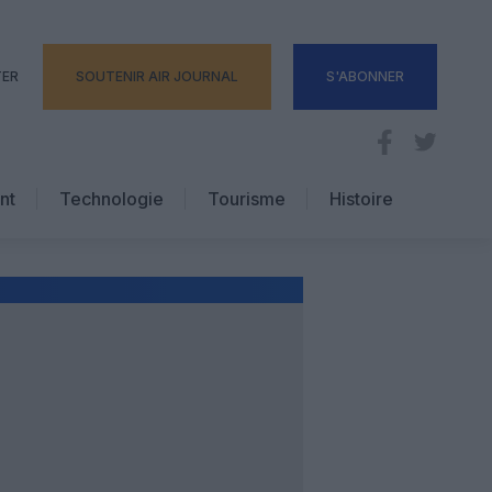
TER
SOUTENIR AIR JOURNAL
S'ABONNER
nt
Technologie
Tourisme
Histoire
Pratique
Hôtellerie
Voyages d’affaires