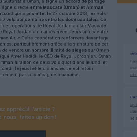
du Sultanat d'Oman, a signé un accord de partage
a ligne directe
entre Mascate (Oman) et Amman
accord qui a pris effet le 27 octobre 2013, les vols
de
7 vols par semaine entre les deux capitales
. Ce
ion des opérations de Royal Jordanian sur Mascate
Royal Jordanian, qui réservent leurs billets entre
man Air. « Cette coopération renforcera davantage
nies, particulièrement grâce à la signature de cet
n de vendre
un nombre illimité de sièges sur Oman
stri
iqué Amer Hadidi, le CEO de Royal Jordanian. Oman
Fia
Amman à raison de deux vols quotidiens le lundi et
rcredi, le jeudi et le dimanche. Le vol retour
ano
nnement par la compagnie omanaise.
attr
Ceci
Apr
z apprécié l’article ?
cau
-nous, faites un don !
déjà