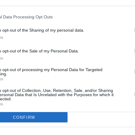
frant un bon service est la compagnie
ax business, peu de touristes,
de voyageurs
l Data Processing Opt Outs
issent mal
dans une région que certains qualifient
o opt-out of the Sharing of my personal data.
In
RÉPONDRE
o opt-out of the Sale of my Personal Data.
In
ER UN COMMENTAIRE
to opt-out of processing my Personal Data for Targeted
ing.
In
o opt-out of Collection, Use, Retention, Sale, and/or Sharing
ersonal Data that Is Unrelated with the Purposes for which it
lected.
In
CONFIRM