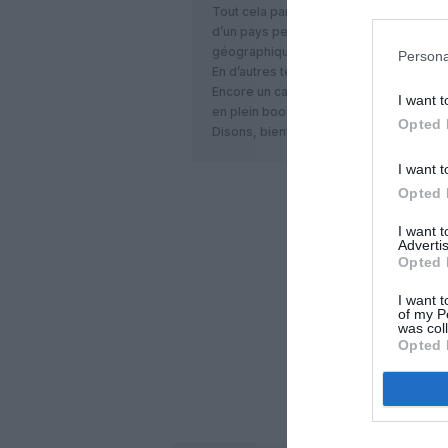
Tout cela parce qu’Oman Air, bien qu’of
d’un pays peu connu, drainant peu de p
géographiquement excentré des flux 
Persona
En d’autres termes, les avions se rempl
Encore un cas de surcapacité manifeste 
I want t
en plein boom.
Opted 
Disons, bientôt.. Boum et patatras!
I want t
Opted 
LAISS
I want 
Advertis
Opted 
I want t
of my P
was col
Opted 