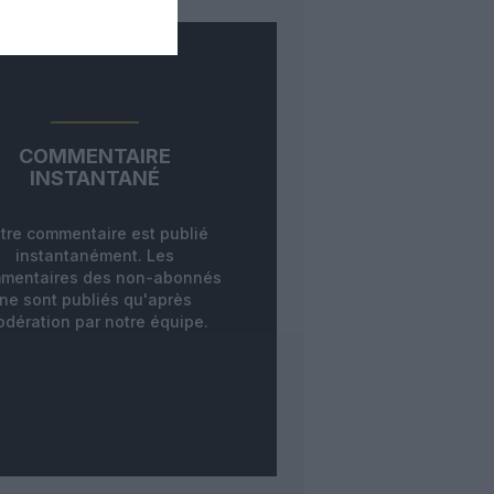
COMMENTAIRE
INSTANTANÉ
tre commentaire est publié
instantanément. Les
mentaires des non-abonnés
ne sont publiés qu'après
dération par notre équipe.