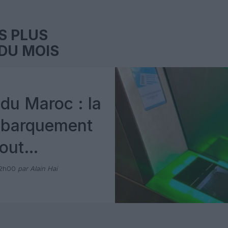
S PLUS
DU MOIS
du Maroc : la
mbarquement
out
 avec Pax
12h00
par Alain Hai