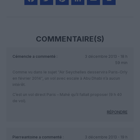
Facebook
Twitter
Pinterest
LinkedIn
Email
Print
COMMENTAIRE(S)
Cémencle
a commenté :
3 décembre 2013 - 18 h
59 min
Comme vu dans le sujet “Air Seychelles desservira Paris-Orly
en février 2014”, un vol avec escale à Abu Dhabi n’a aucun
intérêt.
C’est un vol direct Paris – Mahé qu’il fallait proposer (9 h 40
de vol).
RÉPONDRE
Pierreantoine
a commenté :
3 décembre 2013 - 19 h