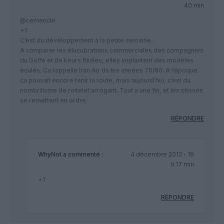
40 min
@cemencle
+1
C’est du développement à la petite semaine..
A comparer les élucubrations commerciales des compagnies
du Golfe et de keurs filiales, elles implantent des modèles
éculés. Ca rappelle Iran Air ds les années 70/80. A l’époque
ça pouvait encore tenir la route, mais aujourd’hui, c’est du
nombrilisme de roitelet arrogant. Tout a une fin, et les choses
se remettent en ordre.
RÉPONDRE
WhyNot
a commenté :
4 décembre 2013 - 19
h 17 min
+1
RÉPONDRE