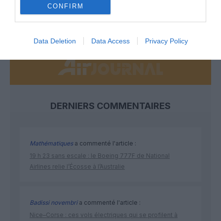
CONFIRM
NOUS SOUTENIR
Data Deletion
Data Access
Privacy Policy
DERNIERS COMMENTAIRES
Mathématiques
a commenté l'article :
19 h 23 sans escale : le Boeing 777F de National
Airlines relie l’Écosse à l’Australie
Badissi novembri
a commenté l'article :
Nice–Corse : ces vols électriques qui se profilent à