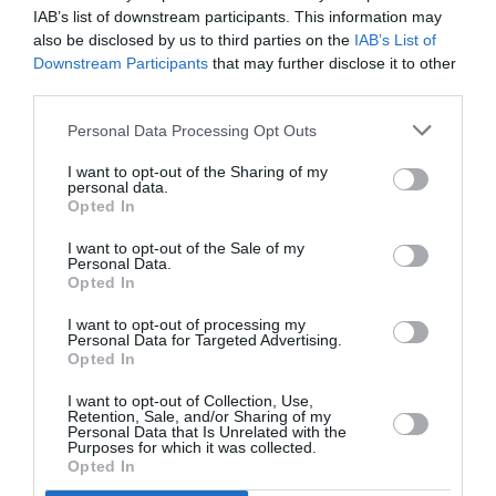
attractif avec un service qui suit. De toutes les façons,
IAB’s list of downstream participants. This information may
aujourd’hui hui pour aller en Asie, au minimum une escale est
also be disclosed by us to third parties on the
IAB’s List of
obligatoire. Et avec AIR SEYCHELLES, les compagnies
Downstream Participants
that may further disclose it to other
françaises ne peuvent plus bloquer le marché de la Reunion
third parties.
aux cies du Moyen Orient.
Donc, pas si bête cette stratégie…
Personal Data Processing Opt Outs
RÉPONDRE
I want to opt-out of the Sharing of my
personal data.
Opted In
I want to opt-out of the Sale of my
LAISSER UN COMMENTAIRE
Personal Data.
Opted In
I want to opt-out of processing my
Personal Data for Targeted Advertising.
FAIRE UN DON
Opted In
I want to opt-out of Collection, Use,
Appel aux lecteurs !
Retention, Sale, and/or Sharing of my
Personal Data that Is Unrelated with the
Soutenez Air Journal participez
à son
Purposes for which it was collected.
Opted In
développement !