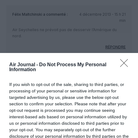
Félix Maltchinski
a commenté :
4 décembre 2013 - 15 h 21
min
Air Seychelles ne prévoit pas de desservir l’Amérique du
nord.
RÉPONDRE
Air Journal -
Do Not Process My Personal
Information
pasifolle....
a commenté :
4 décembre 2013 - 18 h
54 min
If you wish to opt-out of the sale, sharing to third parties, or
Une façon très intelligente pour Etihad de se positionner sur
processing of your personal or sensitive information for
02 nouveaux marchés jusque là fermés :
targeted advertising by us, please use the below opt-out
1/ de poser un pied (ou une roue) indirectement sur Orly et de
section to confirm your selection. Please note that after your
tenter de récupérer le marché des villes de province non
opt-out request is processed you may continue seeing
reliées à CDG…. Et il y en a pas mal!
interest-based ads based on personal information utilized by
2/ de récupérer la clientèle réunionnaise désireuse de se
us or personal information disclosed to third parties prior to
rendre en Europe sans passer obligatoirement par Paris, ou
your opt-out. You may separately opt-out of the further
en Asie. Et il existe bien un marché de passagers qui s en
disclosure of your personal information by third parties on the
fichent de faire 02 escales, du moment que le prix est