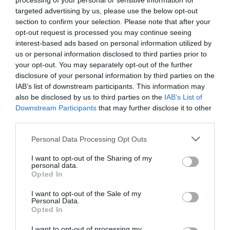
processing of your personal or sensitive information for
targeted advertising by us, please use the below opt-out
section to confirm your selection. Please note that after your
vol de nuit
a commenté :
6 décembre 2013 - 9 h 56
opt-out request is processed you may continue seeing
min
interest-based ads based on personal information utilized by
lol
us or personal information disclosed to third parties prior to
c’est vrai qu’AF c’est un peu quelque part “la croisière
your opt-out. You may separately opt-out of the further
s’amuse”…
disclosure of your personal information by third parties on the
IAB’s list of downstream participants. This information may
RÉPONDRE
also be disclosed by us to third parties on the
IAB’s List of
Downstream Participants
that may further disclose it to other
third parties.
clo77
a commenté :
6 décembre 2013 - 10 h
Personal Data Processing Opt Outs
00 min
Et pourquoi pas! L’idée est bonne, le secteur de la croisière à
I want to opt-out of the Sharing of my
personal data.
le vent en poupe et si cela permets à chacun d’avoir plus de
Opted In
remplissage c’est tant mieux. D’autant plus que la croisière
draine une clientèle assez aisée, ce n’est que mieux pour les
I want to opt-out of the Sale of my
recettes.
Personal Data.
Opted In
RÉPONDRE
I want to opt-out of processing my