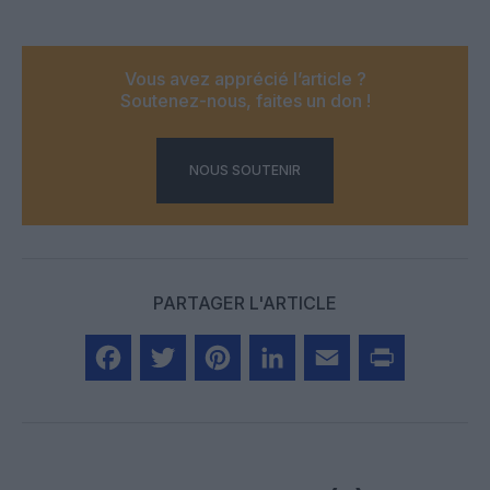
Vous avez apprécié l’article ?
Soutenez-nous, faites un don !
NOUS SOUTENIR
PARTAGER L'ARTICLE
Facebook
Twitter
Pinterest
LinkedIn
Email
Print