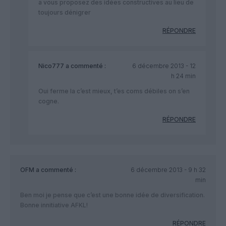
a vous proposez des idées constructives au lieu de
toujours dénigrer
RÉPONDRE
Nico777
a commenté :
6 décembre 2013 - 12
h 24 min
Oui ferme la c’est mieux, t’es coms débiles on s’en
cogne.
RÉPONDRE
OFM
a commenté :
6 décembre 2013 - 9 h 32
min
Ben moi je pense que c’est une bonne idée de diversification.
Bonne innitiative AFKL!
RÉPONDRE