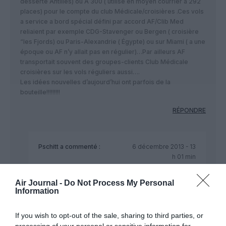
desserte Antilles) ou A 300 ( utilise en moyen courrier a 292
places) pour le compte du club Médicale/croisières .Ces vols
a service a bord spécial défini par accord AF/Clib Med
reliaient par exemple CDG-Stavenger ou Bergen ( croisière
“les Fjords) ou Paris-Alexandrie ( Égypte) ou sur Miami ( a une
époque ou AF n’y allait pas en régulier)…Par ailleurs AF
transportait souvent des groupes-clients Club Médicale
croisières sur les vols réguliers aussi….
Les idées nouvelles d’aujourd’hui ont parfois de la
bouteille!!!!!!!!!
RÉPONDRE
Pschitt
a commenté :
6 décembre 2013 - 13
h 01 min
Club Med,bien sur…vous aurez déjà rectifié par
vous même je présume!!!!!
Air Journal -
Do Not Process My Personal
Information
RÉPONDRE
If you wish to opt-out of the sale, sharing to third parties, or