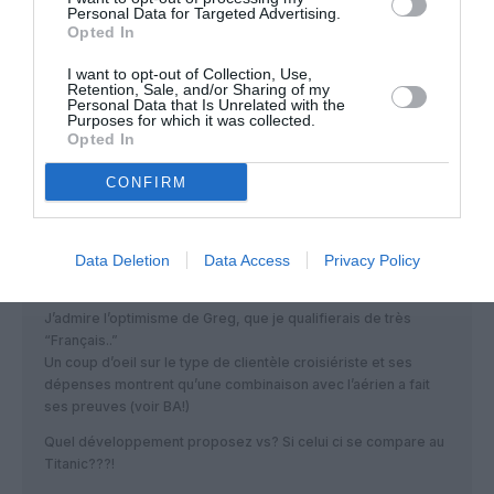
Personal Data for Targeted Advertising.
Opted In
benhuriet
a commenté :
6 décembre 2013 - 10 h
I want to opt-out of Collection, Use,
03 min
Retention, Sale, and/or Sharing of my
Personal Data that Is Unrelated with the
ramada, pschitt, trucmuche et maitre azé, cet article est pour
Purposes for which it was collected.
vous !
Opted In
RÉPONDRE
CONFIRM
Data Deletion
Data Access
Privacy Policy
Pierreantoine
a commenté :
6 décembre 2013 - 10 h 10
min
J’admire l’optimisme de Greg, que je qualifierais de très
“Français..”
Un coup d’oeil sur le type de clientèle croisiériste et ses
dépenses montrent qu’une combinaison avec l’aérien a fait
ses preuves (voir BA!)
Quel développement proposez vs? Si celui ci se compare au
Titanic???!