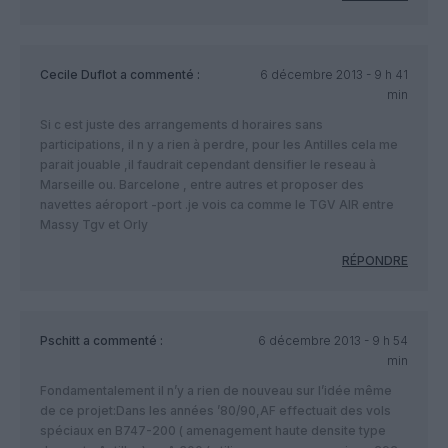
Cecile Duflot
a commenté :
6 décembre 2013 - 9 h 41
min
Si c est juste des arrangements d horaires sans
participations, il n y a rien à perdre, pour les Antilles cela me
parait jouable ,il faudrait cependant densifier le reseau à
Marseille ou. Barcelone , entre autres et proposer des
navettes aéroport -port .je vois ca comme le TGV AIR entre
Massy Tgv et Orly
RÉPONDRE
Pschitt
a commenté :
6 décembre 2013 - 9 h 54
min
Fondamentalement il n’y a rien de nouveau sur l’idée même
de ce projet:Dans les années ’80/90,AF effectuait des vols
spéciaux en B747-200 ( amenagement haute densite type