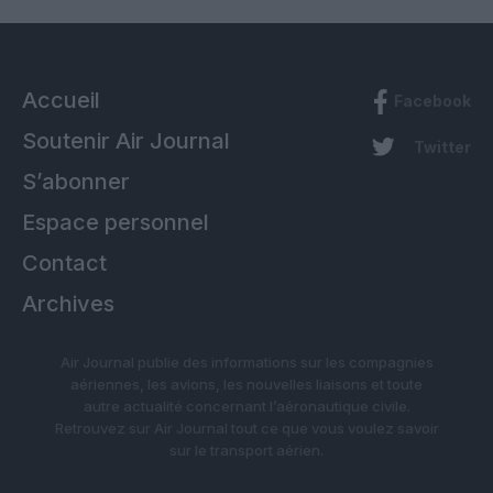
Accueil
Facebook
Soutenir Air Journal
Twitter
S’abonner
Espace personnel
Contact
Archives
Air Journal publie des informations sur les compagnies
aériennes, les avions, les nouvelles liaisons et toute
autre actualité concernant l’aéronautique civile.
Retrouvez sur Air Journal tout ce que vous voulez savoir
sur le transport aérien.