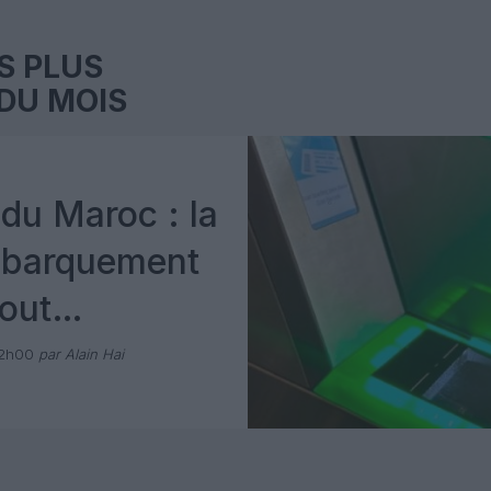
S PLUS
DU MOIS
du Maroc : la
mbarquement
out
 avec Pax
12h00
par Alain Hai