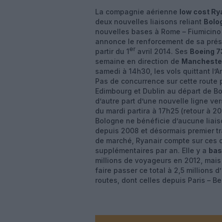
La compagnie aérienne
low cost Ry
deux nouvelles liaisons reliant
Bolo
nouvelles bases à Rome – Fiumicino e
annonce le renforcement de sa prés
er
partir du 1
avril 2014. Ses
Boeing 
semaine en direction de
Mancheste
samedi à 14h30, les vols quittant l’
Pas de concurrence sur cette route p
Edimbourg et Dublin au départ de Bo
d’autre part d’une nouvelle ligne ve
du mardi partira à 17h25 (retour à 2
Bologne ne bénéficie d’aucune liais
depuis 2008 et désormais premier tr
de marché, Ryanair compte sur ces 
supplémentaires par an. Elle y a
bas
millions de voyageurs en 2012, mais
faire passer ce total à 2,5 millions
routes, dont celles depuis Paris – B