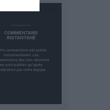
COMMENTAIRE
INSTANTANÉ
tre commentaire est publié
instantanément. Les
mentaires des non-abonnés
ne sont publiés qu'après
dération par notre équipe.