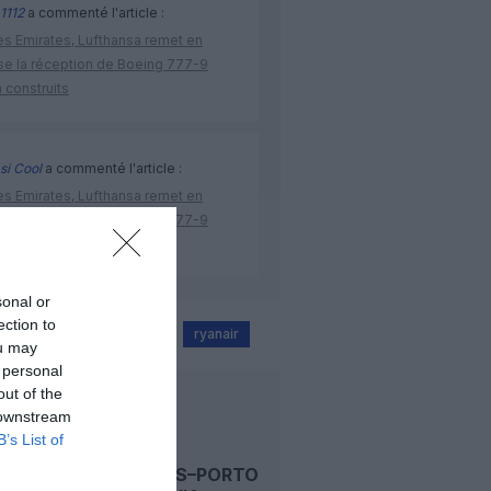
1112
a commenté l'article :
ès Emirates, Lufthansa remet en
se la réception de Boeing 777-9
 construits
si Cool
a commenté l'article :
ès Emirates, Lufthansa remet en
se la réception de Boeing 777-9
 construits
sonal or
ection to
Manchester
oslo
ryanair
ou may
 personal
out of the
LIRE AUSSI
 downstream
B’s List of
BRUXELLES–PORTO