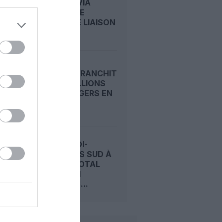
: TRANSAVIA
OUVRE UNE
NOUVELLE LIAISON
LOISIRS...
RYANAIR FRANCHIT
LES 22 MILLIONS
DE PASSAGERS EN
UN MOIS...
CHARLEROI-
BRUXELLES SUD À
L’ARRÊT TOTAL
DURANT 11
SEMAINES...