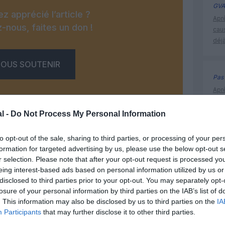
GVA
z apprécié l’article ?
Apr
-nous, faites un don !
cau
déjà
OUS SOUTENIR
Pas 
Apr
cau
déjà
l -
Do Not Process My Personal Information
to opt-out of the sale, sharing to third parties, or processing of your per
formation for targeted advertising by us, please use the below opt-out s
Bologne
Facebook
Twitter
Pinterest
LinkedIn
Email
Print
r selection. Please note that after your opt-out request is processed y
eing interest-based ads based on personal information utilized by us or
disclosed to third parties prior to your opt-out. You may separately opt-
losure of your personal information by third parties on the IAB’s list of
MENTAIRE(S)
. This information may also be disclosed by us to third parties on the
IA
Participants
that may further disclose it to other third parties.