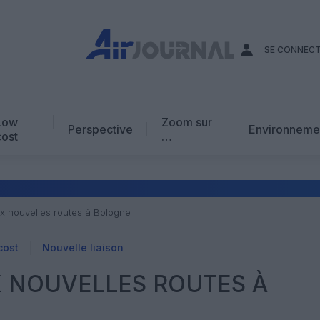
SE CONNEC
Low
Zoom sur
Perspective
Environneme
cost
…
Edito
En chiffres
Avis d’expert
ux nouvelles routes à Bologne
AJ Académie
cost
Nouvelle liaison
Vidéo
X NOUVELLES ROUTES À