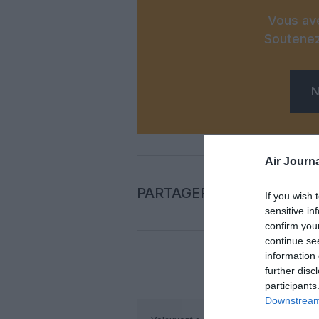
Vous ave
Soutenez
N
Air Journa
PARTAGER L'ARTICLE
If you wish 
sensitive in
confirm you
continue se
information 
further disc
COM
participants
Downstream 