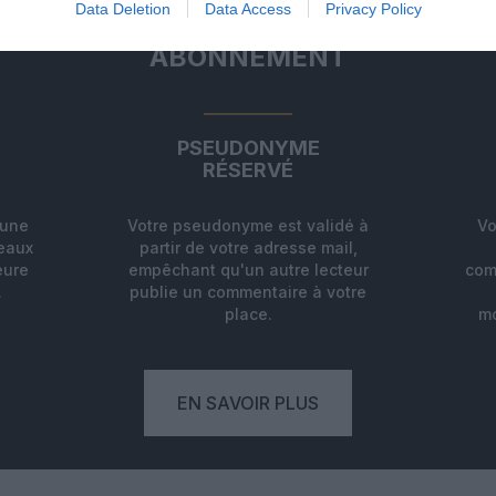
Data Deletion
Data Access
Privacy Policy
ABONNEMENT
PSEUDONYME
RÉSERVÉ
'une
Votre pseudonyme est validé à
Vo
deaux
partir de votre adresse mail,
eure
empêchant qu'un autre lecteur
com
.
publie un commentaire à votre
place.
mo
EN SAVOIR PLUS