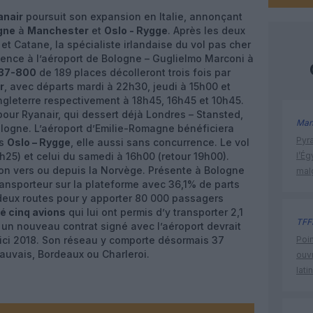
anair
poursuit son expansion en Italie, annonçant
gne
à
Manchester
et
Oslo - Rygge
. Après les deux
t Catane, la spécialiste irlandaise du vol pas cher
ence à l’aéroport de Bologne – Guglielmo Marconi à
737-800
de 189 places décolleront trois fois par
r
, avec départs mardi à 22h30, jeudi à 15h00 et
Angleterre respectivement à 18h45, 16h45 et 10h45.
our Ryanair, qui dessert déjà Londres – Stansted,
Man
logne. L’aéroport d’Emilie-Romagne bénéficiera
Pyr
rs
Oslo – Rygge
, elle aussi sans concurrence. Le vol
0h25) et celui du samedi à 16h00 (retour 19h00).
l’Ég
on vers ou depuis la Norvège. Présente à Bologne
mal
ansporteur sur la plateforme avec 36,1% de parts
deux routes pour y apporter 80 000 passagers
é cinq avions
qui lui ont permis d’y transporter 2,1
TFF
 un nouveau contrat signé avec l’aéroport devrait
 d’ici 2018. Son réseau y comporte désormais 37
Poin
eauvais, Bordeaux ou Charleroi.
ouvr
lati