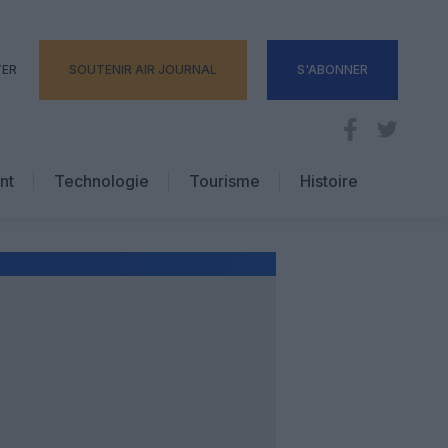
TER
SOUTENIR AIR JOURNAL
S'ABONNER
nt
Technologie
Tourisme
Histoire
Pratique
Hôtellerie
Voyages d’affaires