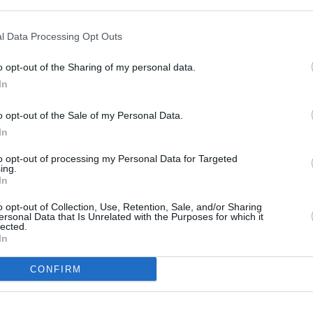
23 décembre 2013 - 10 h 27 min
l Data Processing Opt Outs
yanair et l’aéroport de Bergerac depuis
la plus rentable du tarmac bergeracois. Fini
ogne.
o opt-out of the Sharing of my personal data.
 Maroc. En cause, une nouvelle taxe
In
 “sur tous les aéroports à compter du
 commerce et d’industrie de la Dordogne,
o opt-out of the Sale of my Personal Data.
Une taxe loin d’être anodine puisqu’elle
In
l Sud Ouest du 19/12/2013)
RÉPONDRE
to opt-out of processing my Personal Data for Targeted
ing.
In
ER UN COMMENTAIRE
o opt-out of Collection, Use, Retention, Sale, and/or Sharing
ersonal Data that Is Unrelated with the Purposes for which it
lected.
In
CONFIRM