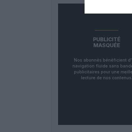
PUBLICITÉ
MASQUÉE
Nos abonnés bénéficient d
navigation fluide sans ban
publicitaires pour une meill
lecture de nos contenus