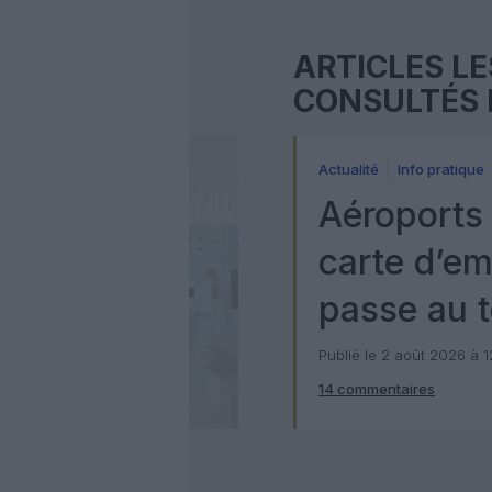
ARTICLES LE
CONSULTÉS 
Actualité
Info pratique
Aéroports 
carte d’e
passe au t
numérique
Publié le 2 août 2026 à 
14 commentaires
Check