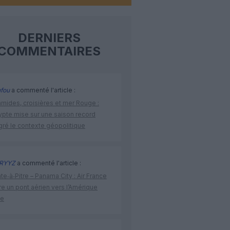
DERNIERS
COMMENTAIRES
fou
a commenté l'article :
amides, croisières et mer Rouge :
ypte mise sur une saison record
gré le contexte géopolitique
RYYZ
a commenté l'article :
te‑à‑Pitre – Panama City : Air France
e un pont aérien vers l’Amérique
ne