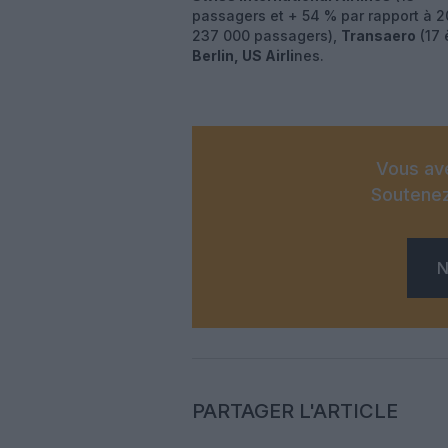
passagers et + 54 % par rapport à 201
237 000 passagers),
Transaero
(17 
Berlin, US Airli
nes.
Vous ave
Soutenez
N
PARTAGER L'ARTICLE