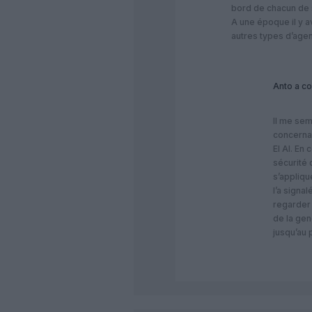
bord de chacun de 
A une époque il y a
autres types d’agent
Anto
a co
Il me sem
concernan
El Al. En
sécurité 
s’appliq
l’a signal
regarder 
de la gen
jusqu’au 