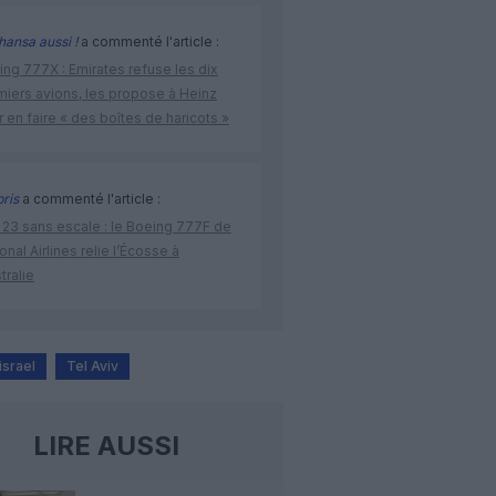
hansa aussi !
a commenté l'article :
ng 777X : Emirates refuse les dix
miers avions, les propose à Heinz
 en faire « des boîtes de haricots »
bris
a commenté l'article :
 23 sans escale : le Boeing 777F de
onal Airlines relie l’Écosse à
stralie
israel
Tel Aviv
LIRE AUSSI