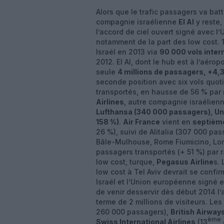
Alors que le trafic passagers va bat
compagnie israélienne
El Al
y reste,
l’accord de ciel ouvert signé avec l
notamment de la part des low cost. 
Israël en 2013 via
90 000 vols inter
2012. El Al, dont le hub est à l’aéro
seule
4 millions de passagers, +4,
seconde position avec six vols quot
transportés, en hausse de 56 % par 
Airlines
, autre compagnie israélien
Lufthansa (340 000 passagers), Unit
158 %)
.
Air France
vient en
septième
26 %), suivi de Alitalia (307 000 pa
Bâle-Mulhouse, Rome Fiumicino, Lo
passagers transportés (+ 51 %) par 
low cost, turque,
Pegasus Airline
s.
low cost à Tel Aviv devrait se confir
Israël et l’Union européenne signé en
de venir desservir dès début 2014 l
terme de 2 millions de visiteurs. L
260 000 passagers),
British Airway
ème
Swiss International Airlines
(13