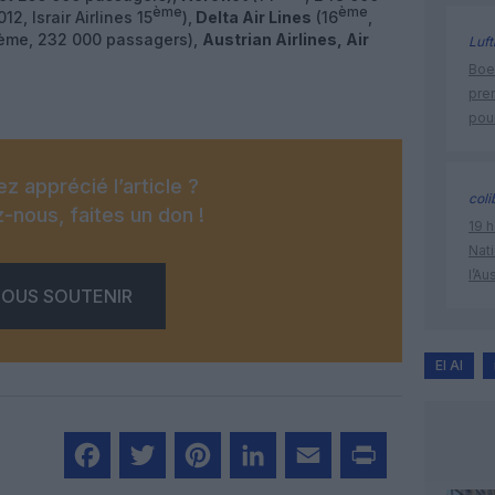
ème
ème
2, Israir Airlines 15
),
Delta Air Lines
(16
,
ème, 232 000 passagers),
Austrian Airlines, Air
Luft
Boei
pre
pour
z apprécié l’article ?
coli
-nous, faites un don !
19 h
Nati
l’Au
OUS SOUTENIR
El Al