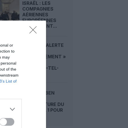
ISRAËL : LES
COMPAGNIES
AÉRIENNES
EUROPÉENNES
REPRENNENT...
« FAUSSE ALERTE
sonal or
AU
ection to
DÉTOURNEMENT »
ou may
: UN VOL
 personal
VARSOVIE–TEL-
out of the
AVIV...
 downstream
B’s List of
TEL AVIV-BEN
GOURION :
RÉOUVERTURE DU
TERMINAL 1 POUR
LE...