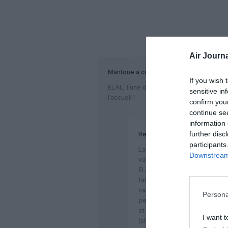
COM
Air Journa
Mantoue
a commenté :
If you wish 
ELAL, l’une des compagnies les plus s
sensitive in
l’accueil !
confirm you
continue se
information 
further disc
RealVision
a commenté :
participants
La sécurité, d’accord. Mais l’ac
Downstream 
variable et souvent mauvais, e
El Al doit changer en profonde
faillite garantie. Depuis des a
car incapable d’avoir une str
Persona
personnel toujours prêt à fai
et l’immobilisation de ses ap
I want t
(shabbat + fêtes juives) qui 