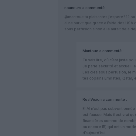
nounours
a commenté :
@mantoue tu plaisantes j’espere??? ou b
al ne survit que grace a l’aide des US
sous perfusion sinon elle aurait deja depo
Mantoue
a commenté :
Tu sais lire, où c’est juste p
Je parle sécurité et accueil, e
Les cies sous perfusion, le 
tes copains Emirates, Qatar, 
RealVision
a commenté :
El Al n’est pas subventionnée 
est fausse. Mais il est vrai qu
financières comme de nombr
ou encore IB) qui ont un mod
d’aujourd’hui.