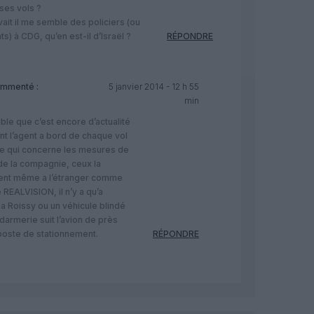
ses vols ?
vait il me semble des policiers (ou
s) à CDG, qu’en est-il d’Israël ?
RÉPONDRE
mmenté :
5 janvier 2014 - 12 h 55
min
ble que c’est encore d’actualité
t l’agent a bord de chaque vol
 ce qui concerne les mesures de
de la compagnie, ceux la
uent même a l’étranger comme
é REALVISION, il n’y a qu’a
a Roissy ou un véhicule blindé
darmerie suit l’avion de près
poste de stationnement.
RÉPONDRE