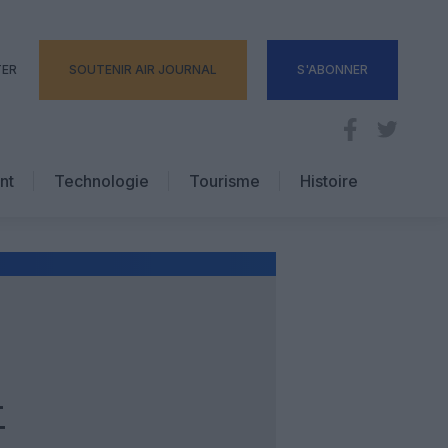
TER
SOUTENIR AIR JOURNAL
S'ABONNER
nt
Technologie
Tourisme
Histoire
Pratique
Hôtellerie
Voyages d’affaires
L
T