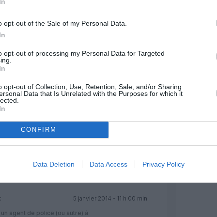
In
v, à moins que le gouvernement se
s sauver.
RÉPONDRE
o opt-out of the Sale of my Personal Data.
In
to opt-out of processing my Personal Data for Targeted
ing.
3 janvier 2014 - 20 h 33 min
In
ël : toutes les compagnies à destination ou
s seulement ELAL.
RÉPONDRE
o opt-out of Collection, Use, Retention, Sale, and/or Sharing
ersonal Data that Is Unrelated with the Purposes for which it
lected.
In
4 janvier 2014 - 14 h 39 min
CONFIRM
ble d’attaque, El Al dispose de mesures
plus strictes que les autres
aiment la priorité d’El Al que ce soit
RÉPONDRE
Data Deletion
Data Access
Privacy Policy
:
5 janvier 2014 - 11 h 00 min
 un agent de police (ou autre) à