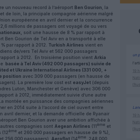
tre un nouveau record à l’aéroport
Ben Gourion
, la
 et de loin, la principale compagnie aérienne malgré
’Union européenne en avril dernier et la concurrence
12,6 millions de passagers ont voyagé de ou vers
nationaux,
soit une hausse de 8 % par rapport à
port Ben Gourion de Tel Aviv en a transporté à elle
3 %
par
rapport à 2012.
Turkish Airlines
vient en
idiens de/vers Tel Aviv et 562 000 passagers
un p
rapport à 2012. En troisième position vient
Arkia
l'art
ne
basée à Tel Aviv (492 000 passagers) suivie de
ed et Ukraine International Airlines (331 000, +
19 h
 position
avec 309 000 passagers (en hausse de
Nati
ssagers). La première low cost est
easyJet
(depuis
l’Au
ndres Luton, Manchester et Genève) avec 306 000
rapport à 2012, immédiatement suivie d’une autre
 La montée en puissance des compagnies aériennes
mer en 2014 suite à l’accord de ciel ouvert entre
Lan
 avril dernier, et la demande officielle de Ryanair
19 h
’aéroport Ben Gourion aver une ambition affichée à
Nati
ème
es autres compagnies sont
Aegean Airlines
(11
et
l’Au
ème
s
(12
et 260 000 passagers en hausse de 9 %),
ème
et 256 000 passagers),
Aeroflot
(14
, 248 000