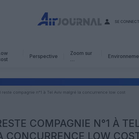
SE CONNEC
Low
Zoom sur
Perspective
Environneme
cost
…
Edito
En chiffres
Avis d’expert
Al reste compagnie n°1 à Tel Aviv malgré la concurrence low cost
AJ Académie
Vidéo
 RESTE COMPAGNIE N°1 À TE
LA CONCURRENCE LOW COS