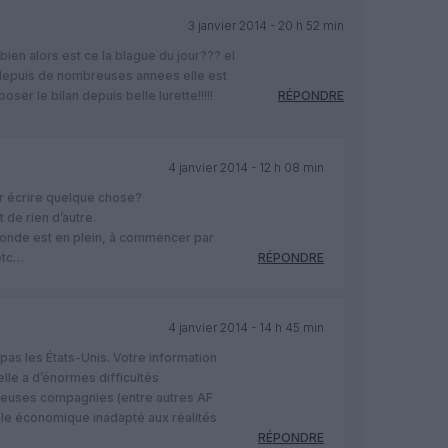
3 janvier 2014 - 20 h 52 min
ien alors est ce la blague du jour??? el
A depuis de nombreuses annees elle est
ser le bilan depuis belle lurette!!!!!
RÉPONDRE
4 janvier 2014 - 12 h 08 min
our écrire quelque chose?
t de rien d’autre.
monde est en plein, à commencer par
etc…
RÉPONDRE
4 janvier 2014 - 14 h 45 min
pas les États-Unis. Votre information
’elle a d’énormes difficultés
euses compagnies (entre autres AF
èle économique inadapté aux réalités
RÉPONDRE