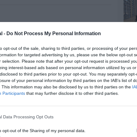
Facebook
Twitter
Pinterest
LinkedIn
Email
Print
MENTAIRE(S)
l -
Do Not Process My Personal Information
3 janvier 2014 - 18 h 47 min
to opt-out of the sale, sharing to third parties, or processing of your per
ûres du monde, avec un super sens de
formation for targeted advertising by us, please use the below opt-out s
RÉPONDRE
r selection. Please note that after your opt-out request is processed y
eing interest-based ads based on personal information utilized by us or
disclosed to third parties prior to your opt-out. You may separately opt-
losure of your personal information by third parties on the IAB’s list of
4 janvier 2014 - 14 h 28 min
. This information may also be disclosed by us to third parties on the
IA
cueil n’y est pas du tout. Il est très
Participants
that may further disclose it to other third parties.
n particulier pour le personnel au sol.
ur pour rester en vie, sinon c’est la
nnées, elle enchaine déficit sur déficit
atégie commerciale efficace, un
l Data Processing Opt Outs
re grève pour garder leurs avantages
pareils au moins 60 jours par an
o opt-out of the Sharing of my personal data.
la privent de revenus conséquents. Je