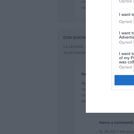
Opted 
crains un scénario à la Male
résigne une nouvelle fois à le
I want t
Opted 
I want 
Advertis
DON QUICHOTTE
a commenté :
Opted 
La sécurité, c’est la priorité n° 1 d’Isra
en provenance doivent s’y plier, et pa
I want t
of my P
was col
Opted 
RealVision
a commenté :
Ayant été plusieurs fois la ci
spécifiques de sécurité, bien 
compagnies. La sécurité est vr
en Israël ou à l’étranger.
Nemo
a commenté 
EL AL n’a-t-elle pas