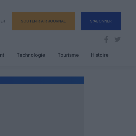
TER
SOUTENIR AIR JOURNAL
S'ABONNER
nt
Technologie
Tourisme
Histoire
Pratique
Hôtellerie
Voyages d’affaires