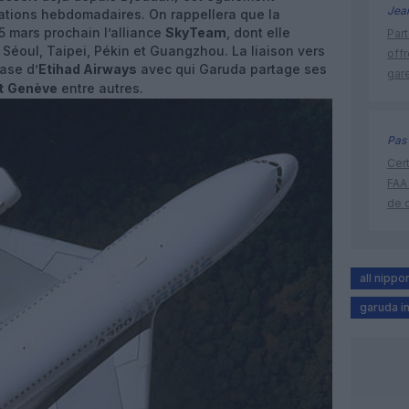
Jea
otations hebdomadaires. On rappellera que la
 mars prochain l’alliance
SkyTeam
, dont elle
Part
 Séoul, Taipei, Pékin et Guangzhou. La liaison vers
off
ase d’
Etihad Airways
avec qui Garuda partage ses
gar
t
Genève
entre autres.
Pas 
Cert
FAA
de 
all nippo
garuda i