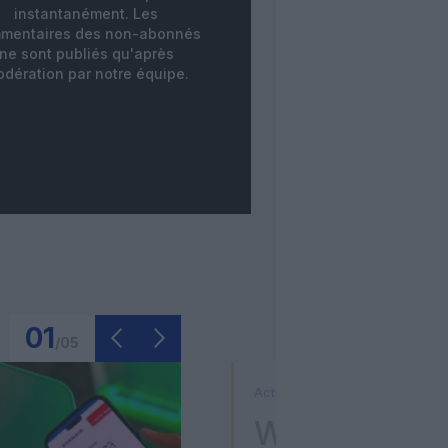
instantanément. Les
mentaires des non-abonnés
ne sont publiés qu'après
dération par notre équipe.
01
/
05
Actualité
Washington D