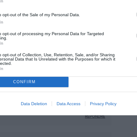
In
o opt-out of the Sale of my Personal Data.
Facebook
Twitter
Pinterest
LinkedIn
Email
Print
In
to opt-out of processing my Personal Data for Targeted
ing.
MENTAIRE(S)
In
o opt-out of Collection, Use, Retention, Sale, and/or Sharing
ersonal Data that Is Unrelated with the Purposes for which it
3 janvier 2014 - 13 h 06 min
lected.
In
réseau Skyteam en Asie,
RÉPONDRE
CONFIRM
3 janvier 2014 - 13 h 46 min
Data Deletion
Data Access
Privacy Policy
les hubs respectifs de China Eastern et
RÉPONDRE