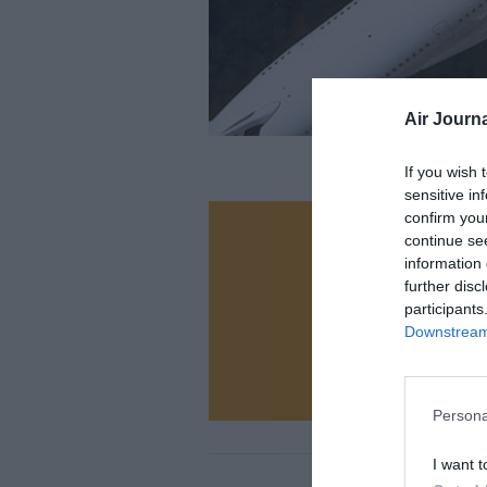
Air Journa
If you wish 
sensitive in
confirm you
continue se
Vous ave
information 
Soutenez
further disc
participants
Downstream 
N
Persona
I want t