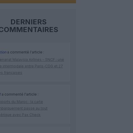
DERNIERS
COMMENTAIRES
tion
a commenté l'article :
enariat Malaysia Airlines – SNCF : une
re intermodale entre Paris-CDG et 27
es françaises
R
a commenté l'article :
ports du Maroc : la carte
mbarquement passe au tout
érique avec Pax Check