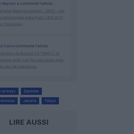
n Neymar
a commenté l'article :
enariat Malaysia Airlines – SNCF : une
re intermodale entre Paris-CDG et 27
es françaises
si Cool
a commenté l'article :
ification du Boeing 737 MAX 7 : la
 donne enfin son feu vert après près
dix ans de turbulence
n airways
Djeddah
ndonesia
Jakarta
Tokyo
LIRE AUSSI