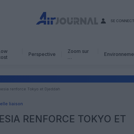
SE CONNEC
Low
Zoom sur
Perspective
Environneme
cost
…
Edito
En chiffres
Avis d’expert
esia renforce Tokyo et Djeddah
AJ Académie
lle liaison
Vidéo
ESIA RENFORCE TOKYO ET