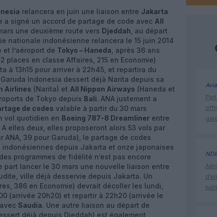
onesia
relancera en juin une liaison entre
Jakarta
lle a signé un accord de partage de code avec
All
 mars une deuxième route vers
Djeddah
, au départ
e nationale indonésienne relancera le 15 juin 2014
e et l’aéroport de
Tokyo – Haneda
, après 36 ans
2 places en classe Affaires, 215 en Economie)
a à 13h15 pour arriver à 22h45, et repartira du
 Garuda Indonesia dessert déjà Narita depuis sa
Avia
 Airlines
(Narita) et
All Nippon Airways
(Haneda et
Part
éroports de Tokyo depuis
Bali
. ANA justement a
artage de codes
valable à partir du 30 mars
off
n vol quotidien en
Boeing 787-8 Dreamliner
entre
gar
A elles deux, elles proposeront alors 53 vols par
r ANA, 39 pour Garuda), le partage de codes
es indonésiennes depuis Jakarta et onze japonaises
ND
des programmes de fidélité n’est pas encore
e part lancer le 30 mars une nouvelle liaison entre
Aéro
dite, ville déjà desservie depuis Jakarta. Un
d’e
res, 386 en Economie) devrait décoller les lundi,
num
 (arrivée 20h20) et repartir à 22h20 (arrivée le
 avec
Saudia
. Une autre liaison au départ de
essert déjà depuis Djeddah) est également