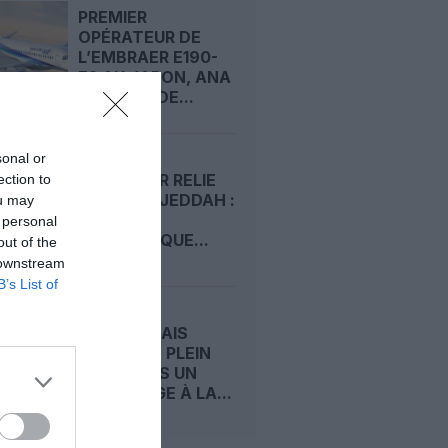
PREMIER
OPÉRATEUR DE
L’EMBRAER E190-
E2 AU JAPON, ANA
COMMANDE...
sonal or
RIYADH AIR RELIE
ection to
RIYAD À DJEDDAH :
ou may
UN JALON
 personal
STRATÉGIQUE...
out of the
 downstream
B’s List of
UN LYONNAIS
MEURT EN PLEIN
CIEL APRÈS UN
PÈLERINAGE À LA...