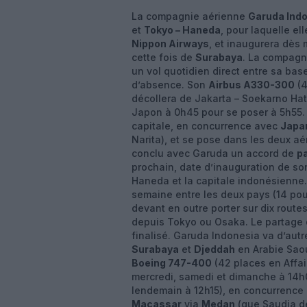
La compagnie aérienne
Garuda Ind
et
Tokyo – Haneda
, pour laquelle e
Nippon Airways
, et inaugurera dès
cette fois de
Surabaya
. La compagni
un vol quotidien direct entre sa bas
d’absence. Son
Airbus A330-300
(4
décollera de Jakarta – Soekarno Hatt
Japon à 0h45 pour se poser à 5h55.
capitale, en concurrence avec
Japan
Narita), et se pose dans les deux a
conclu avec Garuda un accord de
p
prochain, date d’inauguration de so
Haneda et la capitale indonésienne. 
semaine entre les deux pays (14 pou
devant en outre porter sur dix rout
depuis Tokyo ou Osaka. Le partage 
finalisé. Garuda Indonesia va d’autr
Surabaya
et
Djeddah
en Arabie Saou
Boeing 747-400
(42 places en Affai
mercredi, samedi et dimanche à 14h00
lendemain à 12h15), en concurrence
Macassar
via
Medan
(que Saudia d