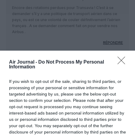
Encore des rotations perdues pour Transavia ! C’est à se
demander s’il y a une politique de transport aérien dans ce
pays, ou est ce une volonté de couler définitivement l’aérien
français . A se demander comment fait on pour vendre nos
Airbus .
RÉPONDRE
Air Journal -
Do Not Process My Personal
Information
LAISSER UN COMMENTAIRE
If you wish to opt-out of the sale, sharing to third parties, or
processing of your personal or sensitive information for
FAIRE UN DON
targeted advertising by us, please use the below opt-out
section to confirm your selection. Please note that after your
opt-out request is processed you may continue seeing
Appel aux lecteurs !
interest-based ads based on personal information utilized by
Soutenez Air Journal participez
à son
us or personal information disclosed to third parties prior to
développement !
your opt-out. You may separately opt-out of the further
disclosure of your personal information by third parties on the