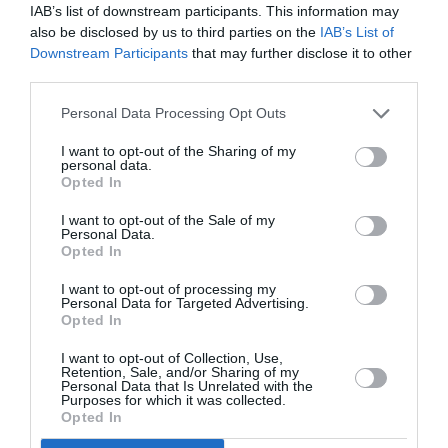
IAB’s list of downstream participants. This information may
also be disclosed by us to third parties on the
IAB’s List of
NOUS SOUTENIR
Downstream Participants
that may further disclose it to other
third parties.
Personal Data Processing Opt Outs
I want to opt-out of the Sharing of my
personal data.
Opted In
DERNIERS COMMENTAIRES
I want to opt-out of the Sale of my
Personal Data.
Opted In
Mathématiques
a commenté l'article :
I want to opt-out of processing my
Personal Data for Targeted Advertising.
19 h 23 sans escale : le Boeing 777F de National
Opted In
Airlines relie l’Écosse à l’Australie
I want to opt-out of Collection, Use,
Retention, Sale, and/or Sharing of my
Personal Data that Is Unrelated with the
Purposes for which it was collected.
Badissi novembri
a commenté l'article :
Opted In
Nice–Corse : ces vols électriques qui se profilent à