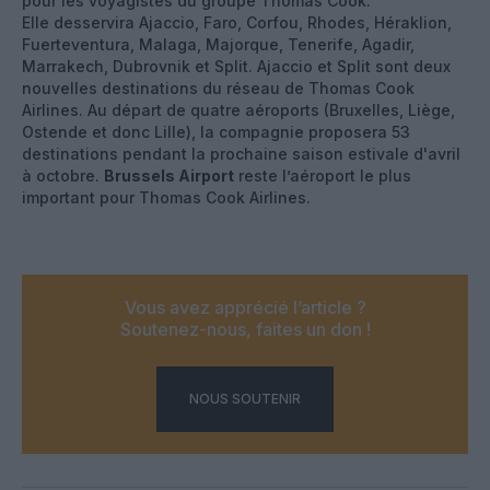
pour les voyagistes du groupe Thomas Cook.
Elle desservira Ajaccio, Faro, Corfou, Rhodes, Héraklion,
Fuerteventura, Malaga, Majorque, Tenerife, Agadir,
Marrakech, Dubrovnik et Split. Ajaccio et Split sont deux
nouvelles destinations du réseau de Thomas Cook
Airlines. Au départ de quatre aéroports (Bruxelles, Liège,
Ostende et donc Lille), la compagnie proposera 53
destinations pendant la prochaine saison estivale d'avril
à octobre.
Brussels Airport
reste l’aéroport le plus
important pour Thomas Cook Airlines.
Vous avez apprécié l’article ?
Soutenez-nous, faites un don !
NOUS SOUTENIR