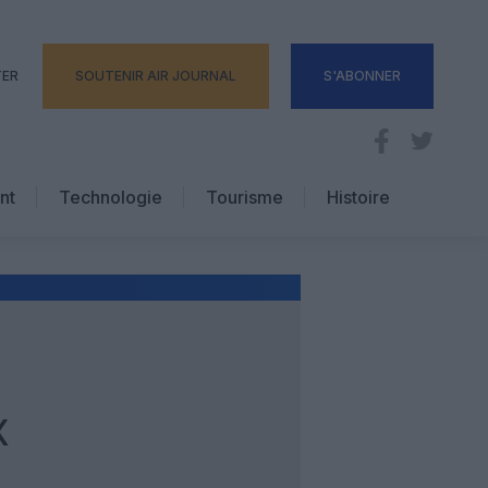
TER
SOUTENIR AIR JOURNAL
S'ABONNER
nt
Technologie
Tourisme
Histoire
Pratique
Hôtellerie
Voyages d’affaires
X