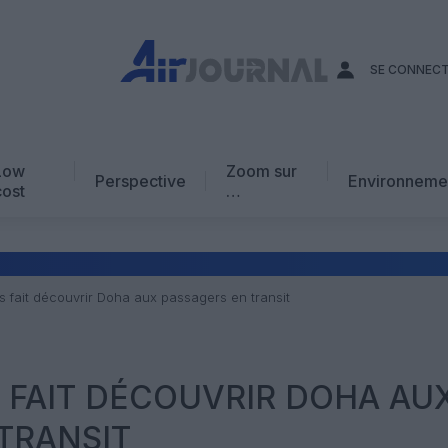
SE CONNEC
Low
Zoom sur
Perspective
Environneme
cost
…
Edito
En chiffres
Avis d’expert
s fait découvrir Doha aux passagers en transit
AJ Académie
Vidéo
 FAIT DÉCOUVRIR DOHA AU
TRANSIT