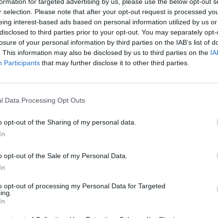
z apprécié l’article ?
formation for targeted advertising by us, please use the below opt-out s
r selection. Please note that after your opt-out request is processed y
-nous, faites un don !
eing interest-based ads based on personal information utilized by us or
disclosed to third parties prior to your opt-out. You may separately opt-
losure of your personal information by third parties on the IAB’s list of
OUS SOUTENIR
. This information may also be disclosed by us to third parties on the
IA
Participants
that may further disclose it to other third parties.
l Data Processing Opt Outs
o opt-out of the Sharing of my personal data.
In
Facebook
Twitter
Pinterest
LinkedIn
Email
Print
o opt-out of the Sale of my Personal Data.
In
MENTAIRE(S)
to opt-out of processing my Personal Data for Targeted
ing.
In
9 mars 2014 - 18 h 00 min