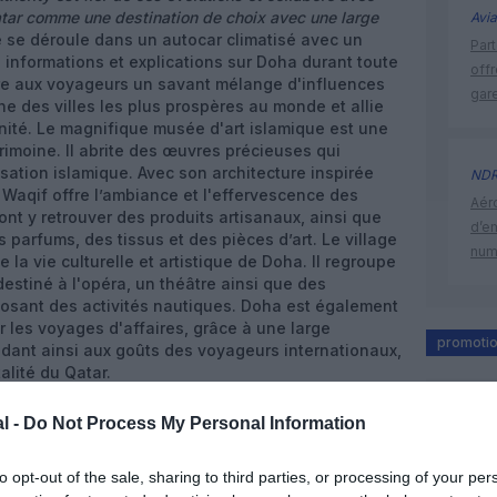
atar comme une destination de choix avec une large
Avia
le se déroule dans un autocar climatisé avec un
Part
s informations et explications sur Doha durant toute
off
ffre aux voyageurs un savant mélange d'influences
gar
ne des villes les plus prospères au monde et allie
rnité. Le magnifique musée d'art islamique est une
atrimoine. Il abrite des œuvres précieuses qui
isation islamique. Avec son architecture inspirée
ND
 Waqif offre l’ambiance et l'effervescence des
Aéro
nt y retrouver des produits artisanaux, ainsi que
d’e
 parfums, des tissus et des pièces d’art. Le village
num
e la vie culturelle et artistique de Doha. Il regroupe
destiné à l'opéra, un théâtre ainsi que des
osant des activités nautiques. Doha est également
 les voyages d'affaires, grâce à une large
promoti
ndant ainsi aux goûts des voyageurs internationaux,
talité du Qatar.
l -
Do Not Process My Personal Information
to opt-out of the sale, sharing to third parties, or processing of your per