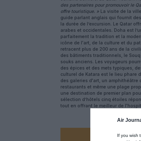
des partenaires pour promouvoir le Q
offre touristique. »
La visite de la vil
guide parlant anglais qui fournit de
la durée de l’excursion. Le Qatar o
arabes et occidentales. Doha est l’u
parfaitement la tradition et la mode
icône de l'art, de la culture et du p
retracent plus de 200 ans de la civil
des bâtiments traditionnels, le Souq
souks anciens. Les voyageurs pourro
des épices et des mets typiques, des
culturel de Katara est le lieu phare d
des galeries d'art, un amphithéâtre 
restaurants et même une plage prop
une destination de premier plan pour
sélection d’hôtels cinq étoiles répo
tout en offrant le meilleur de l'hospi
Air Journa
If you wish 