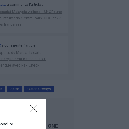
tion
a commenté l'article :
enariat Malaysia Airlines – SNCF : une
re intermodale entre Paris-CDG et 27
es françaises
R
a commenté l'article :
ports du Maroc : la carte
mbarquement passe au tout
érique avec Pax Check
on
qatar
Qatar airways
LIRE AUSSI
sonal or
AIR FORCE ONE