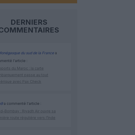
DERNIERS
COMMENTAIRES
Monégasque du sud de la France
a
enté l'article :
ports du Maroc : la carte
mbarquement passe au tout
érique avec Pax Check
o9
a commenté l'article :
ad–Bombay : Riyadh Air ouvre sa
ière route régulière vers l’Inde