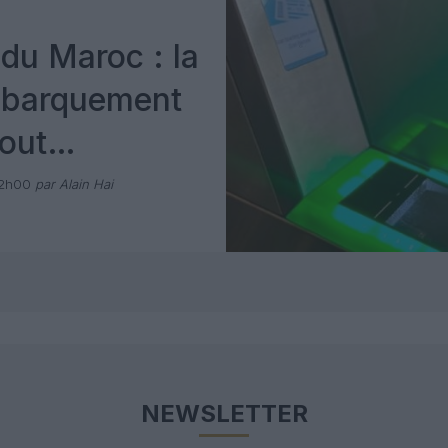
du Maroc : la
mbarquement
out
 avec Pax
12h00
par Alain Hai
NEWSLETTER