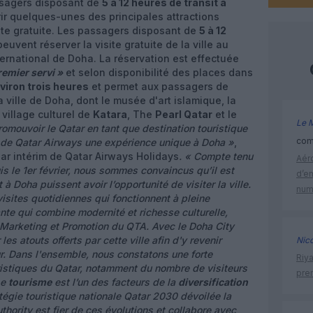
sagers disposant de
5 à 12 heures de transit à
ir quelques-unes des principales attractions
isite gratuite. Les passagers disposant de
5 à 12
euvent réserver la visite gratuite de la ville au
ternational de Doha. La réservation est effectuée
remier servi »
et selon disponibilité des places dans
nviron trois heures
et permet aux passagers de
la ville de Doha, dont le musée d'art islamique, la
e village culturel de
Katara
, The
Pearl Qatar
et le
Le 
romouvoir le Qatar en tant que destination touristique
comm
s de Qatar Airways une expérience unique à Doha »
,
par intérim de Qatar Airways Holidays
. « Compte tenu
Aéro
s le 1er février, nous sommes convaincus qu’il est
d’e
à Doha puissent avoir l’opportunité de visiter la ville.
num
sites quotidiennes qui fonctionnent à pleine
nte qui combine modernité et richesse culturelle,
 Marketing et Promotion du QTA. Avec le Doha City
es atouts offerts par cette ville afin d'y revenir
Nic
ur. Dans l'ensemble, nous constatons une forte
Riy
ristiques du Qatar, notamment du nombre de visiteurs
prem
Le
tourisme
est l’un des facteurs de la
diversification
atégie touristique nationale Qatar 2030 dévoilée la
hority est fier de ces évolutions et collabore avec