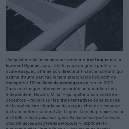
L’acquisition de la compagnie aérienne
Aer Lingus
par la
low cost Ryanair
aurait été le coup de grâce porté à la
rivale
easyJet
, affirme son directeur financier sortant, qui
estime d’autre part facilement atteignable l’objectif de
transporter
112 millions de passagers
par an en 2019.
Dans une longue interview accordée au quotidien Irish
Independent, Howard Millar – qui quittera son poste en
décembre – revient sur les
trois tentatives sans succès
de la spécialiste irlandaise du vol pas cher de s’emparer
du transporteur national Aer Lingus. Lors du premier essai
en 2006, «
nous pensions que cela tuerait easyJet en nous
donnant
accès aux grands aéroports
», explique-t-il,
ajoutant qu’Aer Lingus faisait «
beaucoup de bonnes