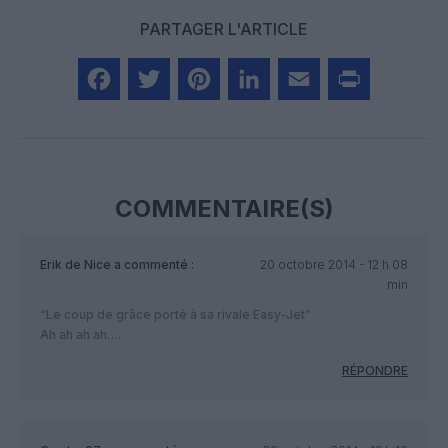
PARTAGER L'ARTICLE
Facebook
Twitter
Pinterest
LinkedIn
Email
Print
COMMENTAIRE(S)
Erik de Nice
a commenté :
20 octobre 2014 - 12 h 08
min
“Le coup de grâce porté à sa rivale Easy-Jet”
Ah ah ah ah….
RÉPONDRE