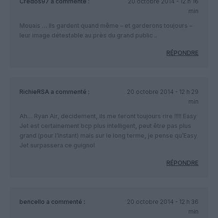
Credos97
a commenté :
20 octobre 2014 - 12 h 16
min
Mouais … Ils gardent quand même – et garderons toujours –
leur image détestable au près du grand public ..
RÉPONDRE
RichieRSA
a commenté :
20 octobre 2014 - 12 h 29
min
Ah… Ryan Air, decidement, ils me feront toujours rire !!!!! Easy
Jet est certainement bcp plus intelligent, peut être pas plus
grand (pour l’instant) mais sur le long terme, je pense qu’Easy
Jet surpassera ce guignol
RÉPONDRE
bencello
a commenté :
20 octobre 2014 - 12 h 36
min