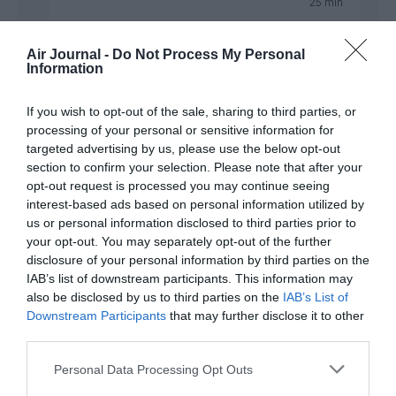
25 min
Il existe deux réponses à votre question. Faisons
simple et basique ^^
Air Journal -
Do Not Process My Personal
Information
D’une part, le bénéfice est l’argent dégagé après
impôts, et après avoir payé toutes les factures
(dont celles des avions). Nous nous intéresserons
If you wish to opt-out of the sale, sharing to third parties, or
donc plutôt aux 5 milliards de CA dans l’optique
processing of your personal or sensitive information for
d’une commande.
targeted advertising by us, please use the below opt-out
section to confirm your selection. Please note that after your
D’autre part, un avion se paye à la livraison (même si
opt-out request is processed you may continue seeing
on peut engager quelques liquidités à la commande
interest-based ads based on personal information utilized by
également), les commandes étant étalées sur des
us or personal information disclosed to third parties prior to
années. De plus, la plupart des nouveaux avions
your opt-out. You may separately opt-out of the further
serviront à remplacer des avions plus anciens,
disclosure of your personal information by third parties on the
revendus en occasion à bon prix car Ryanair
IAB’s list of downstream participants. This information may
possède un bon turn-over de ses appareils et ne
also be disclosed by us to third parties on the
IAB’s List of
les garde pas trop longtemps afin qu’ils ne
dépassent pas trop l’amortissement comptable.
Downstream Participants
that may further disclose it to other
third parties.
RÉPONDRE
Personal Data Processing Opt Outs