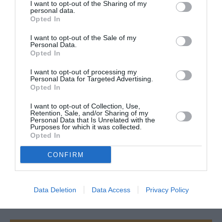
I want to opt-out of the Sharing of my
RichieRSA
a commenté :
20 octobre 2014 -
personal data.
14 h 48 min
Opted In
Je ne suis pas d’accord avec vous @Ben,
I want to opt-out of the Sale of my
la capacité d’investissement d’une
Personal Data.
entreprise se fait au travers du Gross
Opted In
Profit (EBITDA) et certainement pas a partir
I want to opt-out of processing my
du CA, le point de Tim n’est donc pas tout
Personal Data for Targeted Advertising.
a fait faux car la verite est entre les 2. Ce
Opted In
qui est sur c’est que Ryan Air passe très
certainement soit via une société de
I want to opt-out of Collection, Use,
leasing et/ou ligne de crédit bancaire.
Retention, Sale, and/or Sharing of my
Personal Data that Is Unrelated with the
Purposes for which it was collected.
RÉPONDRE
Opted In
CONFIRM
LAISSER UN COMMENTAIRE
Data Deletion
Data Access
Privacy Policy