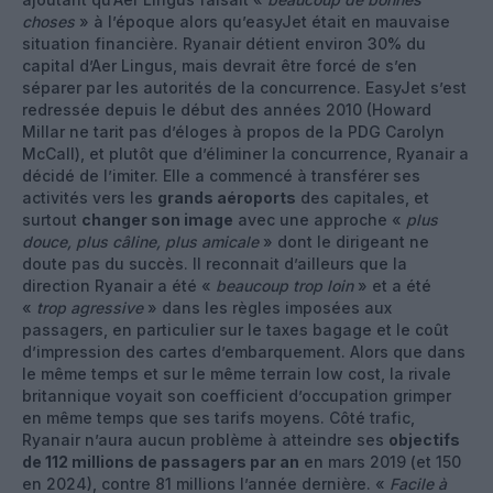
choses
» à l’époque alors qu’easyJet était en mauvaise
situation financière. Ryanair détient environ 30% du
capital d’Aer Lingus, mais devrait être forcé de s’en
séparer par les autorités de la concurrence. EasyJet s’est
redressée depuis le début des années 2010 (Howard
Millar ne tarit pas d’éloges à propos de la PDG Carolyn
McCall), et plutôt que d’éliminer la concurrence, Ryanair a
décidé de l’imiter. Elle a commencé à transférer ses
activités vers les
grands aéroports
des capitales, et
surtout
changer son image
avec une approche «
plus
douce, plus câline, plus amicale
» dont le dirigeant ne
doute pas du succès. Il reconnait d’ailleurs que la
direction Ryanair a été «
beaucoup trop loin
» et a été
«
trop agressive
» dans les règles imposées aux
passagers, en particulier sur le taxes bagage et le coût
d’impression des cartes d’embarquement. Alors que dans
le même temps et sur le même terrain low cost, la rivale
britannique voyait son coefficient d’occupation grimper
en même temps que ses tarifs moyens. Côté trafic,
Ryanair n’aura aucun problème à atteindre ses
objectifs
de 112 millions de passagers par an
en mars 2019 (et 150
en 2024), contre 81 millions l’année dernière. «
Facile à