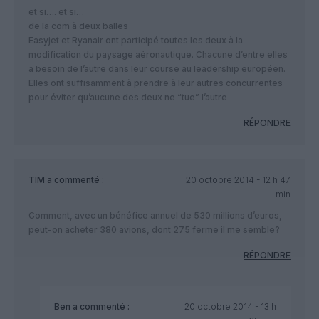
et si…. et si…
de la com à deux balles
Easyjet et Ryanair ont participé toutes les deux à la
modification du paysage aéronautique. Chacune d’entre elles
a besoin de l’autre dans leur course au leadership européen.
Elles ont suffisamment à prendre à leur autres concurrentes
pour éviter qu’aucune des deux ne “tue” l’autre
RÉPONDRE
TIM
a commenté :
20 octobre 2014 - 12 h 47
min
Comment, avec un bénéfice annuel de 530 millions d’euros,
peut-on acheter 380 avions, dont 275 ferme il me semble?
RÉPONDRE
Ben
a commenté :
20 octobre 2014 - 13 h