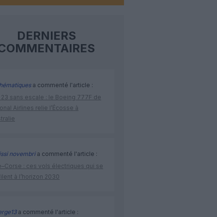
DERNIERS
COMMENTAIRES
hématiques
a commenté l'article :
 23 sans escale : le Boeing 777F de
onal Airlines relie l’Écosse à
stralie
issi novembri
a commenté l'article :
–Corse : ces vols électriques qui se
ilent à l’horizon 2030
rge13
a commenté l'article :