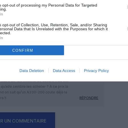
to opt-out of processing my Personal Data for Targeted
ing.
In
Facebook
Twitter
Pinterest
LinkedIn
Email
Print
o opt-out of Collection, Use, Retention, Sale, and/or Sharing
ersonal Data that Is Unrelated with the Purposes for which it
lected.
In
MENTAIRE(S)
CONFIRM
25 décembre 2014 - 10 h 30 min
eo fermes, un contrat d’une valeur de
Data Deletion
Data Access
Privacy Policy
e”
itaire de 120 millions de dollars ? ou est
 qu’elle semble les acheter ? A ce prix là
and on sait qu’un A330-200 coute déjà la
s !!
RÉPONDRE
ER UN COMMENTAIRE