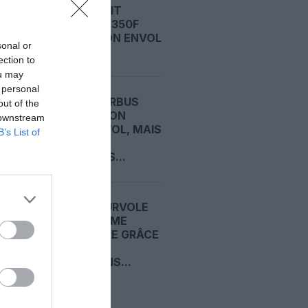
AIRBUS FAIT
VIBRER L’A350F
AVANT SON ENVOL
sonal or
ection to
ou may
 personal
A350F : AIRBUS
out of the
DÉCALE SON
 downstream
PREMIER VOL, MAIS
B’s List of
TIENT
TOUJOURS...
AIRBUS SURVOLE
LE DEUXIÈME
TRIMESTRE GRÂCE
À SES
LIVRAISONS...