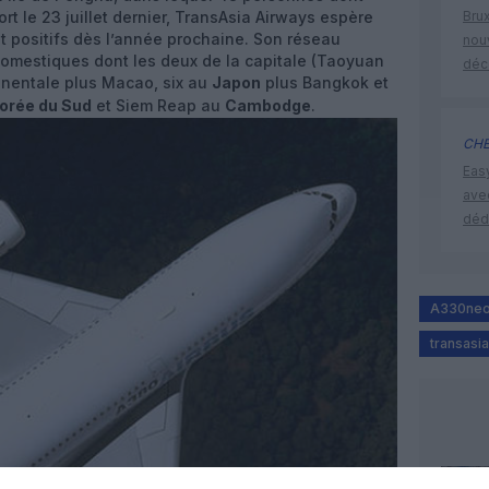
rt le 23 juillet dernier, TransAsia Airways espère
Brux
t positifs dès l’année prochaine. Son réseau
nouv
domestiques dont les deux de la capitale (Taoyuan
déc
nentale plus Macao, six au
Japon
plus Bangkok et
orée du Sud
et Siem Reap au
Cambodge
.
CHE
Eas
ave
déd
A330ne
transasi