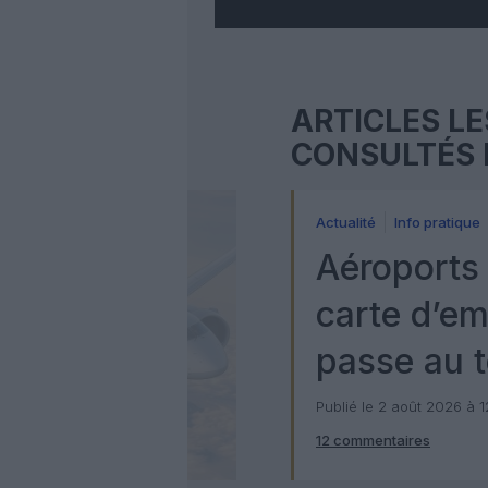
ARTICLES LE
CONSULTÉS 
Actualité
Info pratique
Aéroports 
carte d’e
passe au t
numérique
Publié le 2 août 2026 à 
12 commentaires
Check