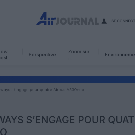
SE CONNEC
Low
Zoom sur
Perspective
Environneme
cost
…
Edito
En chiffres
Avis d’expert
rways s’engage pour quatre Airbus A330neo
AJ Académie
Vidéo
WAYS S’ENGAGE POUR QUAT
EO