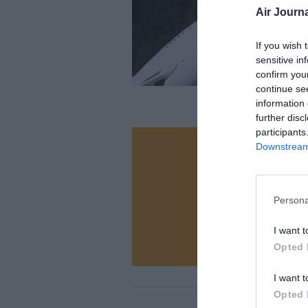
Air Journa
If you wish 
sensitive in
confirm you
continue se
information 
further disc
participants
Downstream 
Vous ave
Soutenez
Persona
N
I want t
Opted 
I want t
Opted 