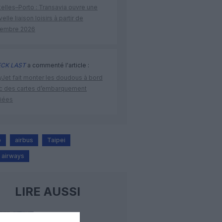
elles–Porto : Transavia ouvre une
elle liaison loisirs à partir de
embre 2026
CK LAST
a commenté l'article :
yJet fait monter les doudous à bord
c des cartes d’embarquement
iées
o
airbus
Taipei
a airways
LIRE AUSSI