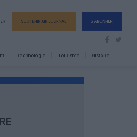
TER
SOUTENIR AIR JOURNAL
S'ABONNER
nt
Technologie
Tourisme
Histoire
Pratique
Hôtellerie
Voyages d’affaires
RE