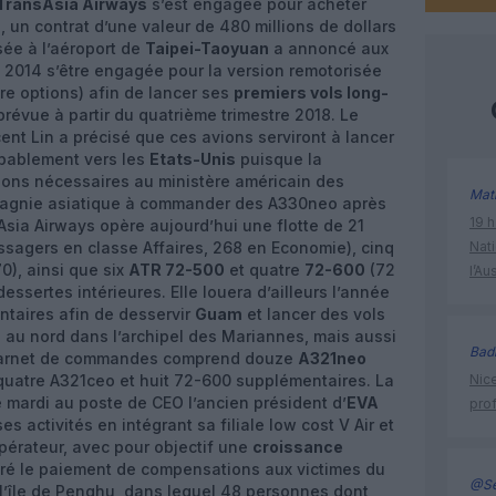
TransAsia Airways
s’est engagée pour acheter
 un contrat d’une valeur de 480 millions de dollars
ée à l’aéroport de
Taipei-Taoyuan
a annoncé aux
 2014 s’être engagée pour la version remotorisée
re options) afin de lancer ses
premiers vols long-
 prévue à partir du quatrième trimestre 2018. Le
ent Lin a précisé que ces avions serviront à lancer
bablement vers les
Etats-Unis
puisque la
ons nécessaires au ministère américain des
Mat
mpagnie asiatique à commander des A330neo après
19 h
Asia Airways opère aujourd’hui une flotte de 21
sagers en classe Affaires, 268 en Economie), cinq
Nati
0), ainsi que six
ATR 72-500
et quatre
72-600
(72
l’Au
ssertes intérieures. Elle louera d’ailleurs l’année
taires afin de desservir
Guam
et lancer des vols
 au nord dans l’archipel des Mariannes, mais aussi
Bad
 carnet de commandes comprend douze
A321neo
e quatre A321ceo et huit 72-600 supplémentaires. La
Nice
mardi au poste de CEO l’ancien président d’
EVA
prof
s activités en intégrant sa filiale low cost V Air et
opérateur, avec pour objectif une
croissance
gré le paiement de compensations aux victimes du
@Se
l’île de Penghu, dans lequel 48 personnes dont