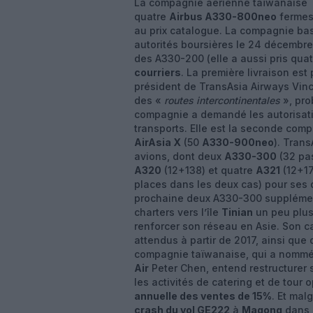
La compagnie aérienne taïwanaise
quatre
Airbus A330-800neo
fermes,
au prix catalogue. La compagnie bas
autorités boursières le 24 décembre
des A330-200 (elle a aussi pris quat
courriers
. La première livraison est
président de TransAsia Airways Vinc
des «
routes intercontinentales
», pro
compagnie a demandé les autorisati
transports. Elle est la seconde co
AirAsia X
(50
A330-900neo
). Trans
avions, dont deux
A330-300
(32 pas
A320
(12+138) et quatre
A321
(12+17
places dans les deux cas) pour ses de
prochaine deux A330-300 supplémen
charters vers l’île
Tinian
un peu plus
renforcer son réseau en Asie. Son
attendus à partir de 2017, ainsi qu
compagnie taïwanaise, qui a nommé 
Air
Peter Chen, entend restructurer se
les activités de catering et de tour 
annuelle des ventes de 15%
. Et mal
crash du vol GE222
à
Magong
dans 