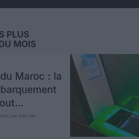
S PLUS
DU MOIS
du Maroc : la
mbarquement
out
 avec Pax
12h00
par Alain Hai