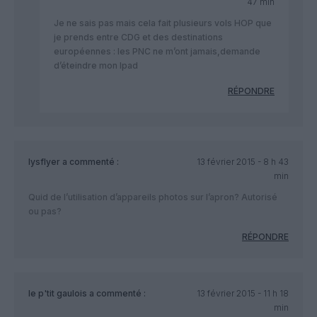
47 min
Je ne sais pas mais cela fait plusieurs vols HOP que
je prends entre CDG et des destinations
européennes : les PNC ne m’ont jamais,demande
d’éteindre mon Ipad
RÉPONDRE
lysflyer
a commenté :
13 février 2015 - 8 h 43
min
Quid de l’utilisation d’appareils photos sur l’apron? Autorisé
ou pas?
RÉPONDRE
le p'tit gaulois
a commenté :
13 février 2015 - 11 h 18
min