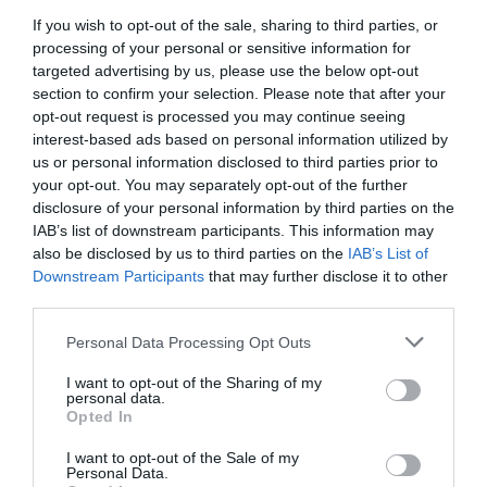
min
If you wish to opt-out of the sale, sharing to third parties, or
Le temps où on pourra profiter de nos appareils sans rien
processing of your personal or sensitive information for
couper s’approche. Lentement, mais sûrement.
targeted advertising by us, please use the below opt-out
section to confirm your selection. Please note that after your
RÉPONDRE
opt-out request is processed you may continue seeing
interest-based ads based on personal information utilized by
us or personal information disclosed to third parties prior to
your opt-out. You may separately opt-out of the further
LAISSER UN COMMENTAIRE
disclosure of your personal information by third parties on the
IAB’s list of downstream participants. This information may
also be disclosed by us to third parties on the
IAB’s List of
Downstream Participants
that may further disclose it to other
FAIRE UN DON
third parties.
Personal Data Processing Opt Outs
Appel aux lecteurs !
Soutenez Air Journal participez
à son
I want to opt-out of the Sharing of my
personal data.
développement !
Opted In
I want to opt-out of the Sale of my
Personal Data.
NOUS SOUTENIR