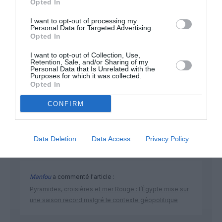
Opted In
I want to opt-out of processing my
Personal Data for Targeted Advertising.
Opted In
I want to opt-out of Collection, Use,
Retention, Sale, and/or Sharing of my
Personal Data that Is Unrelated with the
Purposes for which it was collected.
DERNIERS COMMENTAIRES
Opted In
CONFIRM
atplhkt
a commenté l'article :
Contrôles aux frontières entre l’Espagne et l’Italie : des
Data Deletion
Data Access
Privacy Policy
arrivées plus longues, des correspondances à risque
Manfou
a commenté l'article :
Pyramides, croisières et mer Rouge : l’Égypte mise sur
une saison record malgré le contexte géopolitique