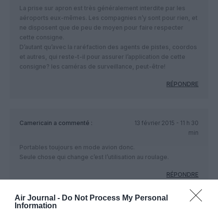
La prise sur apron est très généralement interdite par les
aéroports eux-mêmes. Les compagnies n’y sont pour rien, et
ne disposent que de peu de moyen pour faire respecter
cette consigne.
D’autant qu’avec la raréfaction des agents de pistes, coordos
et autres, qui reste-t-il pour assurer l’application de cette
consigne? les caméras de surveillance, peut-être!
RÉPONDRE
Camericain
a commenté :
13 février 2015 - 11 h 30
min
Portables toujours en mode avion donc.
Seule chose qui change c’est l’utilisation au roulage.
RÉPONDRE
Air Journal -
Do Not Process My Personal
Information
Yannick
a commenté :
13 février 2015 - 15 h 17