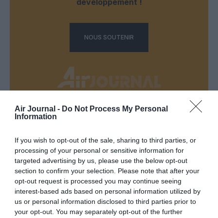
développement !
NOUS SOUTENIR
Air Journal -
Do Not Process My Personal
Information
DERNIERS COMMENTAIRES
If you wish to opt-out of the sale, sharing to third parties, or
processing of your personal or sensitive information for
Manfou
a commenté l'article :
targeted advertising by us, please use the below opt-out
Pyramides, croisières et mer Rouge : l’Égypte mise sur
section to confirm your selection. Please note that after your
une saison record malgré le contexte géopolitique
opt-out request is processed you may continue seeing
interest-based ads based on personal information utilized by
us or personal information disclosed to third parties prior to
your opt-out. You may separately opt-out of the further
TFFRYYZ
a commenté l'article :