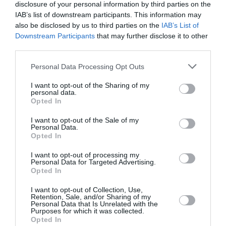
disclosure of your personal information by third parties on the
Pointe‑à‑Pitre – Panama City : Air France ouvre un pont
IAB’s list of downstream participants. This information may
aérien vers l’Amérique latine
also be disclosed by us to third parties on the
IAB’s List of
Downstream Participants
that may further disclose it to other
third parties.
compagnie aérienne
transport aérien
Personal Data Processing Opt Outs
I want to opt-out of the Sharing of my
personal data.
LIRE AUSSI
Opted In
I want to opt-out of the Sale of my
Personal Data.
Opted In
UN MARCHÉ DE 4 900
MILLIARDS DE DOLLARS :
I want to opt-out of processing my
Personal Data for Targeted Advertising.
L’AVENIR RADIEUX...
Opted In
I want to opt-out of Collection, Use,
Retention, Sale, and/or Sharing of my
Personal Data that Is Unrelated with the
Purposes for which it was collected.
Opted In