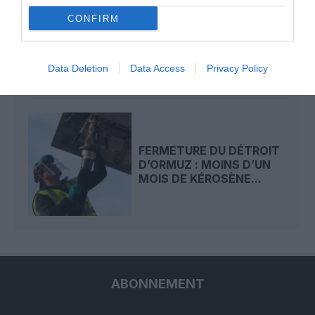
MARCHÉ AÉRIEN : LES
CONFIRM
ÉTATS-UNIS DOMINENT,
LA FRANCE 9E ET...
Data Deletion
Data Access
Privacy Policy
FERMETURE DU DÉTROIT
D’ORMUZ : MOINS D’UN
MOIS DE KÉROSÈNE...
ABONNEMENT