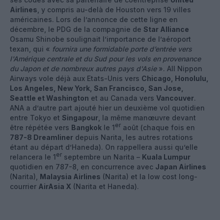
Airlines
, y compris au-delà de Houston vers 19 villes
américaines. Lors de l’annonce de cette ligne en
décembre, le PDG de la compagnie de
Star Alliance
Osamu Shinobe soulignait l’importance de l’aéroport
texan, qui «
fournira une formidable porte d’entrée vers
l'Amérique centrale et du Sud pour les vols en provenance
du Japon et de nombreux autres pays d'Asie
». All Nippon
Airways vole déjà aux Etats-Unis vers
Chicago, Honolulu,
Los Angeles, New York, San Francisco, San Jose,
Seattle
et Washington
et au Canada vers
Vancouver
.
ANA a d’autre part ajouté hier un deuxième vol quotidien
entre Tokyo et
Singapour
, la même manœuvre devant
er
être répétée vers
Bangkok
le 1
août (chaque fois en
787-8 Dreamliner
depuis Narita, les autres rotations
étant au départ d’Haneda). On rappellera aussi qu’elle
er
relancera le 1
septembre un Narita –
Kuala Lumpur
quotidien en 787-8, en concurrence avec
Japan Airlines
(Narita),
Malaysia Airlines
(Narita) et la low cost long-
courrier
AirAsia X
(Narita et Haneda).