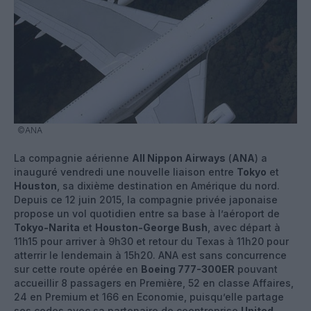
©ANA
La compagnie aérienne
All Nippon Airways
(
ANA
) a
inauguré vendredi une nouvelle liaison entre
Tokyo
et
Houston
, sa dixième destination en Amérique du nord.
Depuis ce 12 juin 2015, la compagnie privée japonaise
propose un vol quotidien entre sa base à l’aéroport de
Tokyo-Narita
et
Houston-George Bush
, avec départ à
11h15 pour arriver à 9h30 et retour du Texas à 11h20 pour
atterrir le lendemain à 15h20. ANA est sans concurrence
sur cette route opérée en
Boeing 777-300ER
pouvant
accueillir 8 passagers en Première, 52 en classe Affaires,
24 en Premium et 166 en Economie, puisqu’elle partage
ses codes avec sa partenaire de coentreprise
United