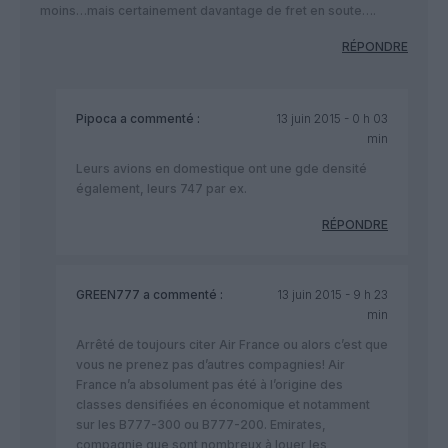
moins…mais certainement davantage de fret en soute….
RÉPONDRE
Pipoca
a commenté :
13 juin 2015 - 0 h 03
min
Leurs avions en domestique ont une gde densité
également, leurs 747 par ex.
RÉPONDRE
GREEN777
a commenté :
13 juin 2015 - 9 h 23
min
Arrêté de toujours citer Air France ou alors c’est que
vous ne prenez pas d’autres compagnies! Air
France n’a absolument pas été à l’origine des
classes densifiées en économique et notamment
sur les B777-300 ou B777-200. Emirates,
compagnie que sont nombreux à louer les