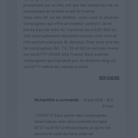
prouesses sur ce site, est une des initiatrices de ce
mouvement et ce bien avant Air France.
Vous citez AF sur les Antilles : avez vous vu d’autres
compagnies qui offre un meilleur confort? Je ne
pense pas car chez Air Caraïbes les A330-200 ou
300 sont hautement densifiés comme chez Corsair
n’en parlons pas pour XL Airways. Pour avoir pris les
04 compagnies (AF, TX, SS et SE) on est bien mieux
sur les B777-300ER d’Air France. Rare sont les
compagnies qui n’ajoutent pas un dixième rang sur
ces B777 même Air canada a cédé!
RÉPONDRE
RichierRSA
a commenté :
13 juin 2015 - 15 h
21 min
+10000 !!!! Sans parler des compagnies
américaines avec leurs bétaillères type
B757 ou B767 préhistoriques et qu’ils ont
encore le culot de faire voler en