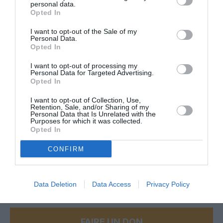
personal data.
Opted In
RÉPONDRE
I want to opt-out of the Sale of my
Personal Data.
Opted In
CO
a commenté :
14 juin 2015 - 10 h 48 min
I want to opt-out of processing my
Personal Data for Targeted Advertising.
Bon courage aux passagers qui après un vol de 12-14 heures
Opted In
vont devoir attendre debout sans boire ni uriner pendant une
heure trente à deux heures que leur passeport soient visés
I want to opt-out of Collection, Use,
Retention, Sale, and/or Sharing of my
par les autorités de Houston : probablement les plus lentes
Personal Data that Is Unrelated with the
des US.
Purposes for which it was collected.
Opted In
RÉPONDRE
CONFIRM
LAISSER UN COMMENTAIRE
Data Deletion
Data Access
Privacy Policy
FAIRE UN DON