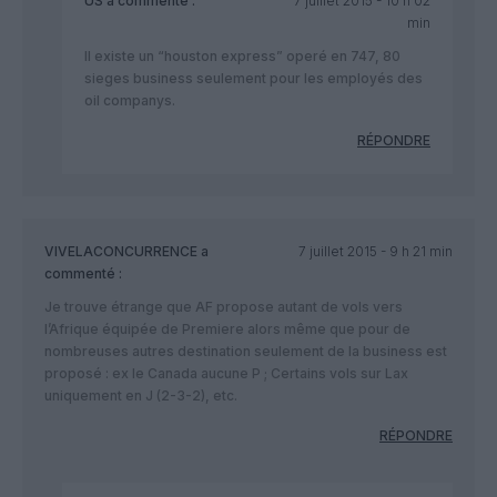
US
a commenté :
7 juillet 2015 - 10 h 02
min
Il existe un “houston express” operé en 747, 80
sieges business seulement pour les employés des
oil companys.
RÉPONDRE
VIVELACONCURRENCE
a
7 juillet 2015 - 9 h 21 min
commenté :
Je trouve étrange que AF propose autant de vols vers
l’Afrique équipée de Premiere alors même que pour de
nombreuses autres destination seulement de la business est
proposé : ex le Canada aucune P ; Certains vols sur Lax
uniquement en J (2-3-2), etc.
RÉPONDRE