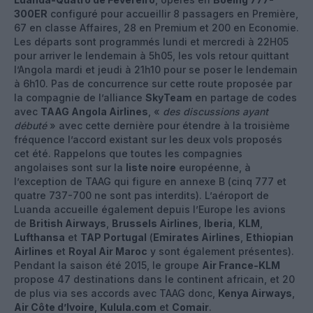
300ER
configuré pour accueillir 8 passagers en Première,
67 en classe Affaires, 28 en Premium et 200 en Economie.
Les départs sont programmés lundi et mercredi à 22H05
pour arriver le lendemain à 5h05, les vols retour quittant
l’Angola mardi et jeudi à 21h10 pour se poser le lendemain
à 6h10. Pas de concurrence sur cette route proposée par
la compagnie de l’alliance
SkyTeam
en partage de codes
avec
TAAG Angola Airlines
, «
des discussions ayant
débuté
» avec cette dernière pour étendre à la troisième
fréquence l’accord existant sur les deux vols proposés
cet été. Rappelons que toutes les compagnies
angolaises sont sur la
liste noire
européenne, à
l’exception de TAAG qui figure en annexe B (cinq 777 et
quatre 737-700 ne sont pas interdits). L’aéroport de
Luanda accueille également depuis l’Europe les avions
de
British Airways
,
Brussels Airlines
,
Iberia
,
KLM
,
Lufthansa
et
TAP Portugal
(
Emirates Airlines
,
Ethiopian
Airlines
et
Royal Air Maroc
y sont également présentes).
Pendant la saison été 2015, le groupe
Air France-KLM
propose 47 destinations dans le continent africain, et 20
de plus via ses accords avec TAAG donc,
Kenya Airways
,
Air Côte d’Ivoire
,
Kulula.com
et
Comair
.