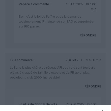
Pépère
a commenté :
7 juillet 2015 - 10 h 06
min
Ben, c’est la loi de l’offre et de la demande,
tousimplement: F maintenue sur SAO et supprimée
sur RIO par ex.
RÉPONDRE
EP
a commenté :
7 juillet 2015 - 9 h 58 min
La ligne la plus chère du réseau AF! Les vols sont toujours
pleins à craqué de famille d’expats et de FB gold, plat,
petroleum, club 2000. Incroyable!
RÉPONDRE
un plus de 3000 h de vol
a
7 juillet 2015 - 10 h 16
commenté :
min