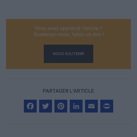
Vous avez apprécié l’article ?
Soutenez-nous, faites un don !
NOUS SOUTENIR
PARTAGER L'ARTICLE
Facebook
Twitter
Pinterest
LinkedIn
Email
Print