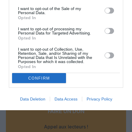
même si ce n’est que poser sa serviette de plage
I want to opt-out of the Sale of my
RÉPONDRE
Personal Data.
Opted In
I want to opt-out of processing my
Personal Data for Targeted Advertising.
Kmer
a commenté :
7 juillet 2015 - 12 h 58 min
Opted In
Au lendemain de la visite de Mr Hollande bien-sûr. Les
I want to opt-out of Collection, Use,
pétrodollars n’ont qu’une seule langue. Celle du cash $$$
Retention, Sale, and/or Sharing of my
Personal Data that Is Unrelated with the
RÉPONDRE
Purposes for which it was collected.
Opted In
CONFIRM
LAISSER UN COMMENTAIRE
Data Deletion
Data Access
Privacy Policy
FAIRE UN DON
Appel aux lecteurs !