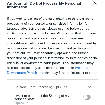
Air Journal -
Do Not Process My Personal
Et ce n’est pas la seule !
Information
Pointe noire au Congo , Port Harcourt , Lagos ou
Abuja au Nigeria entre autres , sont de véritables
If you wish to opt-out of the sale, sharing to third parties, or
lignes à “Cash” pour AF …les “Petrolignes” à haute
processing of your personal or sensitive information for
contribution ….
targeted advertising by us, please use the below opt-out
RÉPONDRE
section to confirm your selection. Please note that after your
opt-out request is processed you may continue seeing
interest-based ads based on personal information utilized by
us or personal information disclosed to third parties prior to
your opt-out. You may separately opt-out of the further
Alexis
a commenté :
7 juillet 2015 - 10 h 09 min
disclosure of your personal information by third parties on the
IAB’s list of downstream participants. This information may
Le tourisme en Angola, ça existe ?
also be disclosed by us to third parties on the
IAB’s List of
RÉPONDRE
Downstream Participants
that may further disclose it to other
third parties.
Personal Data Processing Opt Outs
Fred le corse
a commenté :
7 juillet 2015 - 11 h 15 min
I want to opt-out of the Sharing of my
pas de tourisme en Angola, comme beaucoup de pays
personal data.
africains, et c’est bien dommage, il y aurait un gros potentiel
Opted In