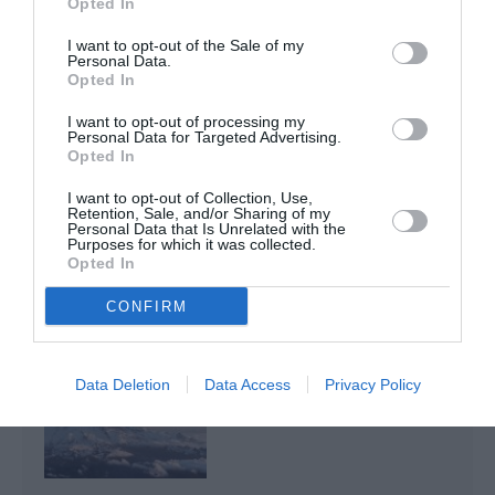
Opted In
I want to opt-out of the Sale of my
Badissi novembri
a commenté l'article :
Personal Data.
Nice–Corse : ces vols électriques qui se profilent à
Opted In
l’horizon 2030
I want to opt-out of processing my
Personal Data for Targeted Advertising.
Opted In
alaska airlines
amerique du nord
Amérique latine
I want to opt-out of Collection, Use,
Retention, Sale, and/or Sharing of my
Personal Data that Is Unrelated with the
Purposes for which it was collected.
Opted In
LIRE AUSSI
CONFIRM
ALASKA ET HAWAIIAN
Data Deletion
Data Access
Privacy Policy
AIRLINES MONTENT EN
GAMME CET ÉTÉ AVEC...