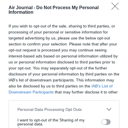
Appel aux lecteurs !
Air Journal -
Do Not Process My Personal
Soutenez Air Journal participez
à son
Information
développement !
If you wish to opt-out of the sale, sharing to third parties, or
processing of your personal or sensitive information for
NOUS SOUTENIR
targeted advertising by us, please use the below opt-out
section to confirm your selection. Please note that after your
opt-out request is processed you may continue seeing
interest-based ads based on personal information utilized by
us or personal information disclosed to third parties prior to
your opt-out. You may separately opt-out of the further
disclosure of your personal information by third parties on the
IAB’s list of downstream participants. This information may
DERNIERS COMMENTAIRES
also be disclosed by us to third parties on the
IAB’s List of
Downstream Participants
that may further disclose it to other
third parties.
Mathématiques
a commenté l'article :
Personal Data Processing Opt Outs
19 h 23 sans escale : le Boeing 777F de National
Airlines relie l’Écosse à l’Australie
I want to opt-out of the Sharing of my
personal data.