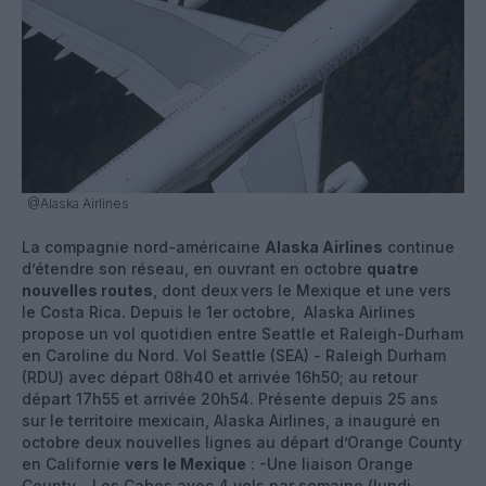
@Alaska Airlines
La compagnie nord-américaine
Alaska Airlines
continue
d’étendre son réseau, en ouvrant en octobre
quatre
nouvelles routes
, dont deux
vers le Mexique et une vers
le Costa Rica. Depuis le 1er octobre, Alaska Airlines
propose un vol quotidien entre Seattle et Raleigh-Durham
en Caroline du Nord. Vol Seattle (SEA) - Raleigh Durham
(RDU) avec départ 08h40 et arrivée 16h50; au retour
départ 17h55 et arrivée 20h54. Présente depuis 25 ans
sur le territoire mexicain, Alaska Airlines, a inauguré en
octobre deux nouvelles lignes au départ d’Orange County
en Californie
vers le Mexique
: -Une liaison Orange
County - Los Cabos avec 4 vols par semaine (lundi,