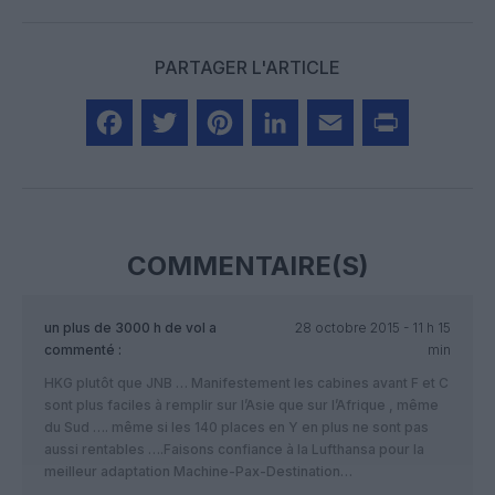
PARTAGER L'ARTICLE
Facebook
Twitter
Pinterest
LinkedIn
Email
Print
COMMENTAIRE(S)
un plus de 3000 h de vol
a
28 octobre 2015 - 11 h 15
commenté :
min
HKG plutôt que JNB … Manifestement les cabines avant F et C
sont plus faciles à remplir sur l’Asie que sur l’Afrique , même
du Sud …. même si les 140 places en Y en plus ne sont pas
aussi rentables ….Faisons confiance à la Lufthansa pour la
meilleur adaptation Machine-Pax-Destination…