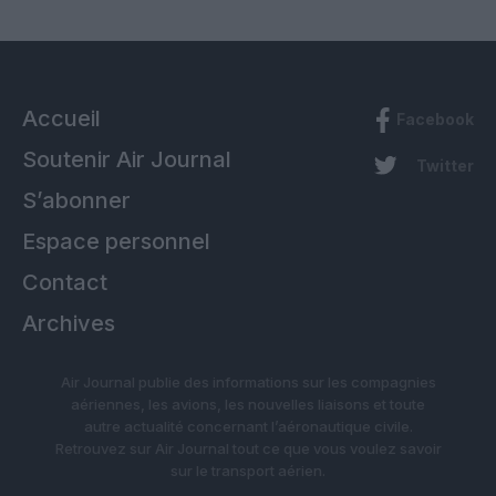
Accueil
Facebook
Soutenir Air Journal
Twitter
S’abonner
Espace personnel
Contact
Archives
Air Journal publie des informations sur les compagnies
aériennes, les avions, les nouvelles liaisons et toute
autre actualité concernant l’aéronautique civile.
Retrouvez sur Air Journal tout ce que vous voulez savoir
sur le transport aérien.