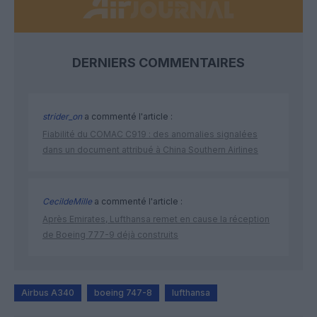
DERNIERS COMMENTAIRES
strider_on
a commenté l'article :
Fiabilité du COMAC C919 : des anomalies signalées
dans un document attribué à China Southern Airlines
CecildeMille
a commenté l'article :
Après Emirates, Lufthansa remet en cause la réception
de Boeing 777-9 déjà construits
Airbus A340
boeing 747-8
lufthansa