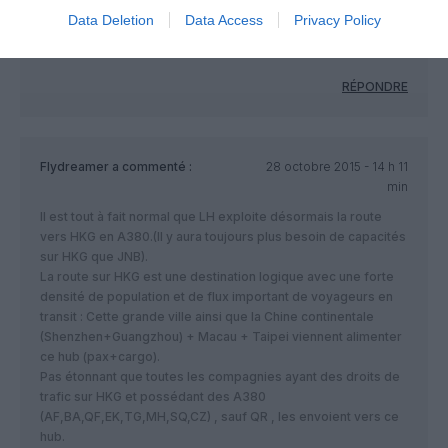
De ce point de vue l’A830 est plus a voir comme un bus a
Data Deletion
Data Access
Privacy Policy
passager plutôt que comme une machine rentable et
polyvalente que tout le monde s’arrache.
RÉPONDRE
Flydreamer
a commenté :
28 octobre 2015 - 14 h 11
min
Il est tout à fait normal que LH exploite désormais la route
vers HKG en A380.(Il y aura toujours plus besoin de capacités
sur HKG que JNB).
La route sur HKG est une destination logique avec une forte
densité de population et de flux important de voyageurs en
transit : Cette grande ville ainsi que la Chine continentale
(Shenzhen+Guangzhou) + Macau + Taipei viennent alimenter
ce hub (pax+cargo).
Pas étonnant que toutes les compagnies ayant des droits de
trafic sur HKG et possédant des A380
(AF,BA,QF,EK,TG,MH,SQ,CZ) , sauf QR , les envoient vers ce
hub.