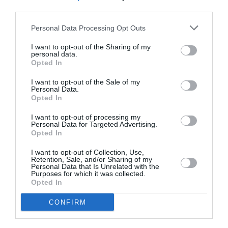
third parties.
Personal Data Processing Opt Outs
richieRSA
a commenté :
28 octobre 2015 - 13 h
39 min
I want to opt-out of the Sharing of my
personal data.
Desole mais Mr Duclos a raison, la bonne
Opted In
orthographe pour la ville est Johannesburg !!!
J’habite ici 🙂 – Pour vérification, allez sur Google
I want to opt-out of the Sale of my
Map site anglophone et vous aurez la réponse
Personal Data.
Opted In
RÉPONDRE
I want to opt-out of processing my
Personal Data for Targeted Advertising.
Opted In
I want to opt-out of Collection, Use,
777OLIVIER
a commenté :
28 octobre 2015 - 13 h 55
Retention, Sale, and/or Sharing of my
Personal Data that Is Unrelated with the
min
Purposes for which it was collected.
Opted In
@Ben
Quand vous avez rempli la first la biz et la premium vous
CONFIRM
rentabilisez largement votre vol il ne faut pas oublier que les
passagers eco sont juste la pour payer le carburant. Ce qui
rapporte sur un vol c’est les classes supérieures et le fret.