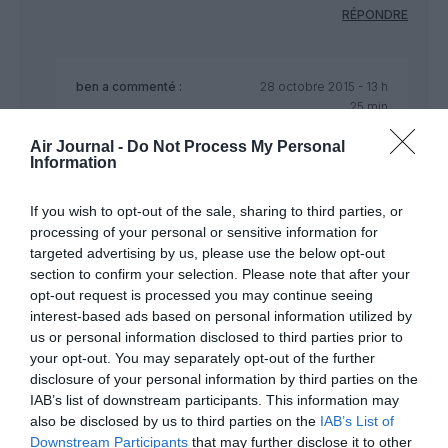
RÉPONDRE
ben
a commenté :
28 octobre 2015 - 13 h
25 min
Relisez l’article, il y a le même nombre de sièges
Air Journal -
Do Not Process My Personal
First et Business dans l’A380 et le 747-8 de LH : ca
Information
signifie que c’est en éco que Lufthansa remplit
moins bien ses vols vers Johannesburg
If you wish to opt-out of the sale, sharing to third parties, or
processing of your personal or sensitive information for
RÉPONDRE
targeted advertising by us, please use the below opt-out
section to confirm your selection. Please note that after your
opt-out request is processed you may continue seeing
interest-based ads based on personal information utilized by
Changhaï, pas Shanghai !
a
28 octobre 2015 - 12 h 53
us or personal information disclosed to third parties prior to
commenté :
min
your opt-out. You may separately opt-out of the further
disclosure of your personal information by third parties on the
C’est Johannesbourg pas Johannesburg ! Faites attention la
IAB’s list of downstream participants. This information may
prochaine fois M. Duclos !
also be disclosed by us to third parties on the
IAB’s List of
RÉPONDRE
Downstream Participants
that may further disclose it to other