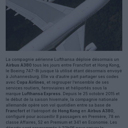
La compagnie aérienne Lufthansa déploie désormais un
Airbus A380
tous les jours entre Francfort et Hong Kong,
le Boeing 747-8i jusque là utilisé étant désormais envoyé
à Johannesburg. Elle va d’autre part partager ses codes
avec
Copa Airlines
, et regrouper l’ensemble de ses
services routiers, ferroviaires et héliportés sous la
marque
Lufthansa Express
. Depuis le 25 octobre 2015 et
le début de la saison hivernale, la compagnie nationale
allemande opère son vol quotidien entre sa base de
Francfort
et l’aéroport de
Hong Kong
en
Airbus A380
,
configuré pour accueillir 8 passagers en Première, 78 en
classe Affaires, 52 en Premium et 341 en Economie. Les
départs sont programmés à 22h05 pour arriver le