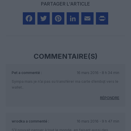
PARTAGER L'ARTICLE
Facebook
Twitter
Pinterest
LinkedIn
Email
Print
COMMENTAIRE(S)
Pet
a commenté :
16 mars 2016 - 8 h 34 min
Sympa mais je n’ai pas su transférer ma carte d’embqt vers le
wallet..
RÉPONDRE
wrodka
a commenté :
16 mars 2016 - 9 h 47 min
S’il pouvait penser à tout le monde, en faisant aussi des