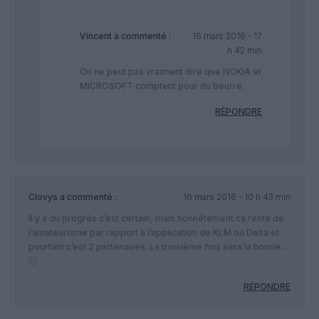
Vincent
a commenté :
16 mars 2016 - 17
h 42 min
On ne peut pas vraiment dire que NOKIA et
MICROSOFT comptent pour du beurre.
RÉPONDRE
Clovys
a commenté :
16 mars 2016 - 10 h 43 min
Il y a du progrès c’est certain, mais honnêtement ca reste de
l’amateurisme par rapport à l’application de KLM ou Delta et
pourtant c’est 2 partenaires. La troisième fois sera la bonne…
🙂
RÉPONDRE