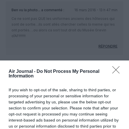
Ben vu la photo...
a commenté :
16 mars 2016 - 13 h 47 min
Ce ne sont pas QUE les uniformes anciens des hôtesses qui
sont de sortie…ils sont allés chercher celles là meme qui les
ont portés….ou alors ca sort tout droit du Musée Grevin
d’AF!!!!!!!!
RÉPONDRE
nido
a commenté :
16 mars 2016 - 13 h 58 min
Air Journal -
Do Not Process My Personal
Information
Application pas du tout ergonomique ! Pardon
RÉPONDRE
If you wish to opt-out of the sale, sharing to third parties, or
processing of your personal or sensitive information for
targeted advertising by us, please use the below opt-out
section to confirm your selection. Please note that after your
Clovys
a commenté :
16 mars 2016 - 14 h 32
opt-out request is processed you may continue seeing
min
interest-based ads based on personal information utilized by
Et surtout elle a rien de pratique, même pas le suivi
us or personal information disclosed to third parties prior to