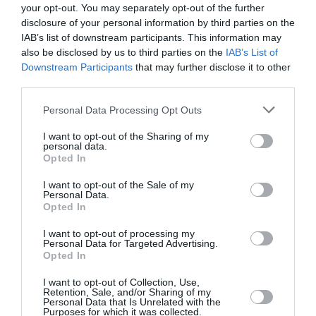
des bagages…. Enfin ils ont mis leur aéroport à
your opt-out. You may separately opt-out of the further
jour… Il était impossible de réserver un vol jusque
disclosure of your personal information by third parties on the
Bruxelles Midi (gare) alors qu’il s’agit de leur “hub”
IAB’s list of downstream participants. This information may
belge !!!!!
also be disclosed by us to third parties on the
IAB’s List of
Downstream Participants
that may further disclose it to other
RÉPONDRE
third parties.
Personal Data Processing Opt Outs
bimbo
a commenté :
16 mars 2016 - 16 h 25
min
I want to opt-out of the Sharing of my
personal data.
Vite! postulez! il reste encore quelques postes..
Opted In
RÉPONDRE
I want to opt-out of the Sale of my
Personal Data.
Opted In
nice
a commenté :
16 mars 2016 - 22
I want to opt-out of processing my
h 39 min
Personal Data for Targeted Advertising.
Opted In
Bref avec Bimbo qui n’a probablement
jamais du utiliser l’appli dont on parle, et
I want to opt-out of Collection, Use,
Retention, Sale, and/or Sharing of my
qui doit probablement voyager une fois
Personal Data that Is Unrelated with the
l’an, on doit se censurer et ne faire
Purposes for which it was collected.