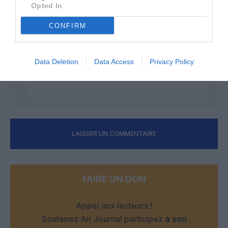
strictement aucune remarque s’agissant
Opted In
d’Air France. Je ne vois pas pourquoi il y en
a toujours qui se “pâme” lorsqu’on fait des
CONFIRM
comparatifs objectifs entre les produits et
services offerts entre AF et ses
concurrents… C’est lassant… pfffff
Data Deletion
Data Access
Privacy Policy
RÉPONDRE
LAISSER UN COMMENTAIRE
FAIRE UN DON
Appel aux lecteurs !
Soutenez Air Journal participez
à son