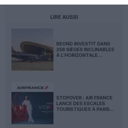
LIRE AUSSI
BEOND INVESTIT DANS
256 SIÈGES INCLINABLES
À L’HORIZONTALE...
STOPOVER : AIR FRANCE
LANCE DES ESCALES
TOURISTIQUES À PARIS...