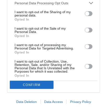
Personal Data Processing Opt Outs
I want to opt-out of the Sharing of my
personal data.
Opted In
DERNIERS COMMENTAIRES
I want to opt-out of the Sale of my
Personal Data.
Opted In
Aviation
a commenté l'article :
I want to opt-out of processing my
Personal Data for Targeted Advertising.
Partenariat Malaysia Airlines – SNCF : une offre
Opted In
intermodale entre Paris-CDG et 27 gares françaises
I want to opt-out of Collection, Use,
Retention, Sale, and/or Sharing of my
Personal Data that Is Unrelated with the
Purposes for which it was collected.
NDR
a commenté l'article :
Opted In
Aéroports du Maroc : la carte d’embarquement passe
au tout numérique avec Pax Check
CONFIRM
Data Deletion
Data Access
Privacy Policy
Paris
promotion
Qatar airways