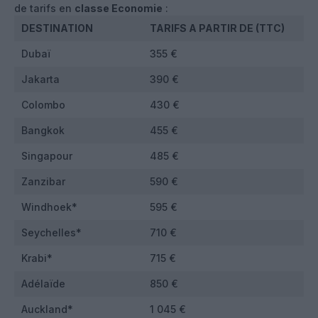
de tarifs en
classe Economie
:
DESTINATION
TARIFS A PARTIR DE (TTC)
Dubaï
355 €
Jakarta
390 €
Colombo
430 €
Bangkok
455 €
Singapour
485 €
Zanzibar
590 €
Windhoek*
595 €
Seychelles*
710 €
Krabi*
715 €
Adélaïde
850 €
Auckland*
1 045 €