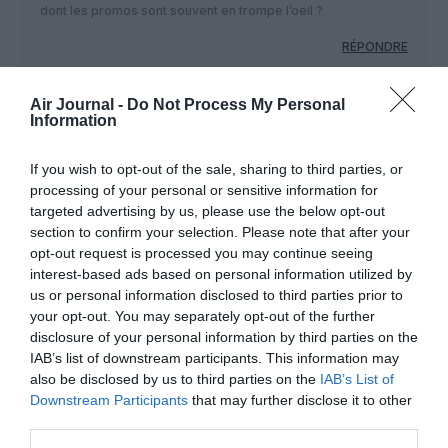
dont les promos sont souvent en trompe l’oeil ?
RÉPONDRE
Air Journal -
Do Not Process My Personal
Information
LAISSER UN COMMENTAIRE
If you wish to opt-out of the sale, sharing to third parties, or
processing of your personal or sensitive information for
targeted advertising by us, please use the below opt-out
FAIRE UN DON
section to confirm your selection. Please note that after your
opt-out request is processed you may continue seeing
Appel aux lecteurs !
interest-based ads based on personal information utilized by
Soutenez Air Journal participez
à son
us or personal information disclosed to third parties prior to
your opt-out. You may separately opt-out of the further
développement !
disclosure of your personal information by third parties on the
IAB’s list of downstream participants. This information may
also be disclosed by us to third parties on the
IAB’s List of
NOUS SOUTENIR
Downstream Participants
that may further disclose it to other
third parties.