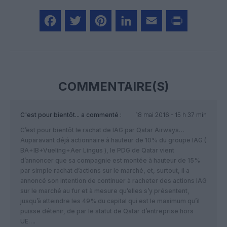
Facebook
Twitter
Pinterest
LinkedIn
Email
Print
COMMENTAIRE(S)
C'est pour bientôt...
a commenté :
18 mai 2016 - 15 h 37 min
C’est pour bientôt le rachat de IAG par Qatar Airways…
Auparavant déjà actionnaire à hauteur de 10% du groupe IAG (
BA+IB+Vueling+Aer Lingus ), le PDG de Qatar vient
d’annoncer que sa compagnie est montée à hauteur de 15%
par simple rachat d’actions sur le marché, et, surtout, il a
annoncé son intention de continuer à racheter des actions IAG
sur le marché au fur et à mesure qu’elles s’y présentent,
jusqu’à atteindre les 49% du capital qui est le maximum qu’il
puisse détenir, de par le statut de Qatar d’entreprise hors
UE….