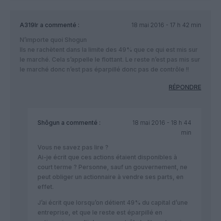
A319lr
a commenté :
18 mai 2016 - 17 h 42 min
N’importe quoi Shogun
Ils ne rachètent dans la limite des 49% que ce qui est mis sur
le marché. Cela s’appelle le flottant. Le reste n’est pas mis sur
le marché donc n’est pas éparpillé donc pas de contrôle !!
RÉPONDRE
Shôgun
a commenté :
18 mai 2016 - 18 h 44
min
Vous ne savez pas lire ?
Ai-je écrit que ces actions étaient disponibles à
court terme ? Personne, sauf un gouvernement, ne
peut obliger un actionnaire à vendre ses parts, en
effet.
J’ai écrit que lorsqu’on détient 49% du capital d’une
entreprise, et que le reste est éparpillé en