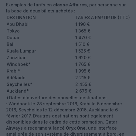
Exemples de tarifs en
classe Affaires
, par personne sur
la base de deux billets achetés :
DESTINATION
TARIFS A PARTIR DE (TTC)
Abu Dhabi
1 190 €
Tokyo
1 365 €
Dubaï
1 470 €
Bali
1 510 €
Kuala Lumpur
1 525 €
Zanzibar
1 620 €
Windhoek*
1 765 €
Krabi*
1 995 €
Adélaïde
2 215 €
Seychelles*
2 455 €
Auckland*
2 675 €
*Dates d'ouverture des nouvelles destinations
: Windhoek le 28 septembre 2016, Krabi le 6 décembre
2016, Seychelles le 12 décembre 2016, Auckland le 6
février 2017. D’autres destinations sont également
disponibles dans le cadre de cette promotion. Qatar
Airways a récemment lancé
Oryx One
, une interface
améliorée de son système de divertissement à bord, en