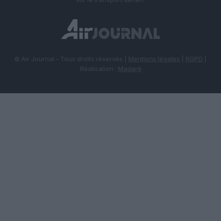
© Air Journal - Tous droits réservés |
Mentions légales
|
RGPD
|
Réalisation :
Madaré