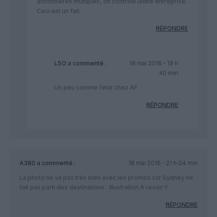
actionnaires multiples, on contrôle ladite entreprise.
Ceci est un fait.
RÉPONDRE
LSO
a commenté :
18 mai 2016 - 19 h
40 min
Un peu comme l’etat chez AF.
RÉPONDRE
A380
a commenté :
18 mai 2016 - 21 h 04 min
La photo ne va pas très bien avec les promos car Sydney ne
fait pas parti des destinations . Illustration A revoir !!
RÉPONDRE