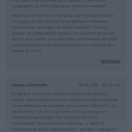
Et en dehors des promos à prix cassés, arrive-t’il aux
compagnies du Golfe d’appliquer des tarifs normaux ?
Mais non, ce n’est pas du dumping, juste de quoi inciter les
voyageurs à visiter Doha et sa magnifique architecture
Renaissance, ses plages de sable chaud (60 °C) ou les
qataries se prélassent en topless, ses quartiers nocturnes
festifs, sans oublier ses catacombes à la mémoire des 1200
ouvriers indiens morts d’épuisement sur les chantiers des
stades de la FIFA.
RÉPONDRE
Dakota
a commenté :
19 mai 2016 - 10 h 32 min
En général, les promos de Qatar sont de vrais promos,
parfois spectaculaires (comme Companion offer qui permet
au deuxième pax de ne payer que les taxes d’aéroport… et
ça marche !), mais en l’occurrence c’est bidon pour les
simulations que j’ai faites (les colonnes des tarifs
“intéressants” demeurant non activables…). QR/QTR
commencerait-elle à rassembler aux “grandes compagnies”