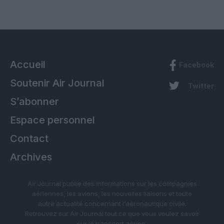
Accueil
Facebook
Soutenir Air Journal
Twitter
S’abonner
Espace personnel
Contact
Archives
Air Journal publie des informations sur les compagnies
aériennes, les avions, les nouvelles liaisons et toute
autre actualité concernant l’aéronautique civile.
Retrouvez sur Air Journal tout ce que vous voulez savoir
sur le transport aérien.