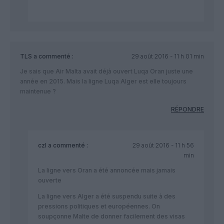
TLS
a commenté :
29 août 2016 - 11 h 01 min
Je sais que Air Malta avait déjà ouvert Luqa Oran juste une
année en 2015. Mais la ligne Luqa Alger est elle toujours
maintenue ?
RÉPONDRE
czl
a commenté :
29 août 2016 - 11 h 56
min
La ligne vers Oran a été annoncée mais jamais
ouverte
La ligne vers Alger a été suspendu suite à des
pressions politiques et européennes. On
soupçonne Malte de donner facilement des visas