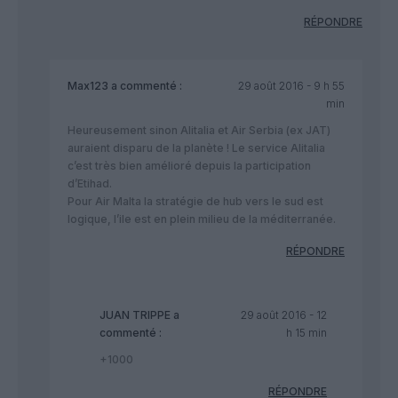
RÉPONDRE
Max123
a commenté :
29 août 2016 - 9 h 55
min
Heureusement sinon Alitalia et Air Serbia (ex JAT)
auraient disparu de la planète ! Le service Alitalia
c’est très bien amélioré depuis la participation
d’Etihad.
Pour Air Malta la stratégie de hub vers le sud est
logique, l’ile est en plein milieu de la méditerranée.
RÉPONDRE
JUAN TRIPPE
a
29 août 2016 - 12
commenté :
h 15 min
+1000
RÉPONDRE