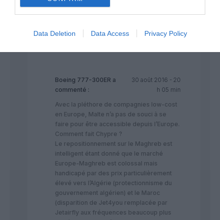
opère donc des lignes rentables.
La vie est faite de choix. Le choix semble être la
rentabilité de la compagnie.
Data Deletion
Data Access
Privacy Policy
RÉPONDRE
Boeing 777-300ER
a
30 août 2016 - 20
commenté :
h 05 min
Avec la pléthore de compagnies low-cost
en Europe, Malte n’a pas de souci à se
faire pour être accessible depuis l’Europe.
Comment fait Chypre ?
Le repositionnement sur le Maghreb est
intelligent étant donné que le marché
Europe-Maghreb est colossal mais
handicapé par des prix particulièrement
élevé vers l’Algérie (protectionnisme du
gouvernement algérien) et le Maroc
(disparition de Jet4you remplacée par
Jetairfly aux fréquences beaucoup plus