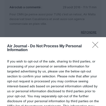
Aéroclub
a commenté :
29 août 2016 - 11 h 11 min
Pour CMN (je pense aussi pour TUN) c’est un retour, Air Malta
desservait bien Casablanca et avait aussi son agence
commerciale en plein ville.
RÉPONDRE
Air Journal -
Do Not Process My Personal
Information
Aurel
a commenté :
29 août 2016 - 11 h 53 min
Hâte de savoir si Air Malta va devenir membre affilié Skyteam
If you wish to opt-out of the sale, sharing to third parties, or
ou etihad airways partners ou les deux
processing of your personal or sensitive information for
En tout cas ça permettra de développer une compagnie
targeted advertising by us, please use the below opt-out
européenne sur l’axe Europe Afrique augmentant les
section to confirm your selection. Please note that after your
possibilités de correspondances pour les passagers ça
opt-out request is processed you may continue seeing
peut-être intéressant
interest-based ads based on personal information utilized by
RÉPONDRE
us or personal information disclosed to third parties prior to
your opt-out. You may separately opt-out of the further
disclosure of your personal information by third parties on the