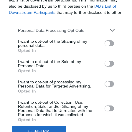
IAB’s list of downstream participants. This information may
Bencello
a commenté :
29 août 2016 - 12 h 26 min
also be disclosed by us to third parties on the
IAB’s List of
Downstream Participants
that may further disclose it to other
devenir feeder d’alitalia en imposant une escale à Malte ? je
third parties.
reste sceptique.
J’ai bien l’impression que dans cette histoire l’état maltais s’es
Personal Data Processing Opt Outs
fait cou….ner, si le nouvel actionnaire n’éponge pas la dette et
ne “soutient pas” l’industrie touristique locale (30% du PIB).
I want to opt-out of the Sharing of my
On comprend mieux les réactions particulièrement virulentes
personal data.
du ministre local.
Opted In
Les discussions sont loin d’être finies…
I want to opt-out of the Sale of my
RÉPONDRE
Personal Data.
Opted In
I want to opt-out of processing my
Personal Data for Targeted Advertising.
Max123
a commenté :
29 août 2016 - 14 h 55
Opted In
min
Ce n’est pas une histoire de « couillonnade » mais
I want to opt-out of Collection, Use,
Retention, Sale, and/or Sharing of my
de choix :
Personal Data that Is Unrelated with the
• Soit on souhaite une compagnie publique qui
Purposes for which it was collected.
transporte les touristes à Malte quitte à faire des
Opted In
pertes
• Soit on souhaite une compagnie rentable qui
CONFIRM