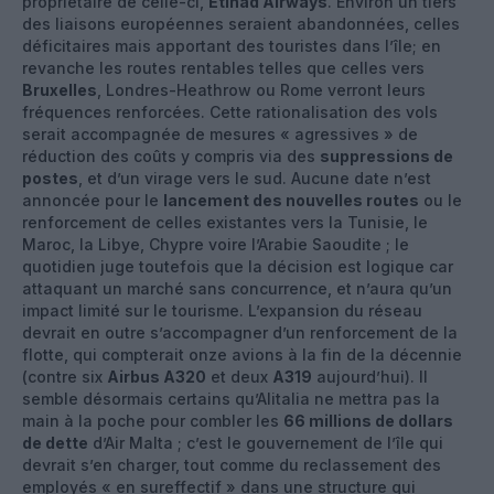
propriétaire de celle-ci,
Etihad Airways
. Environ un tiers
des liaisons européennes seraient abandonnées, celles
déficitaires mais apportant des touristes dans l’île; en
revanche les routes rentables telles que celles vers
Bruxelles
, Londres-Heathrow ou Rome verront leurs
fréquences renforcées. Cette rationalisation des vols
serait accompagnée de mesures « agressives » de
réduction des coûts y compris via des
suppressions de
postes
, et d’un virage vers le sud. Aucune date n’est
annoncée pour le
lancement des nouvelles routes
ou le
renforcement de celles existantes vers la Tunisie, le
Maroc, la Libye, Chypre voire l’Arabie Saoudite ; le
quotidien juge toutefois que la décision est logique car
attaquant un marché sans concurrence, et n’aura qu’un
impact limité sur le tourisme. L’expansion du réseau
devrait en outre s’accompagner d’un renforcement de la
flotte, qui compterait onze avions à la fin de la décennie
(contre six
Airbus A320
et deux
A319
aujourd’hui). Il
semble désormais certains qu’Alitalia ne mettra pas la
main à la poche pour combler les
66 millions de dollars
de dette
d’Air Malta ; c’est le gouvernement de l’île qui
devrait s’en charger, tout comme du reclassement des
employés « en sureffectif » dans une structure qui