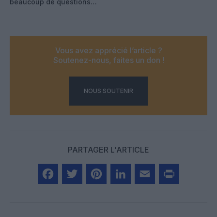
beaucoup de questions…
Vous avez apprécié l’article ?
Soutenez-nous, faites un don !
NOUS SOUTENIR
PARTAGER L'ARTICLE
Facebook
Twitter
Pinterest
LinkedIn
Email
Print