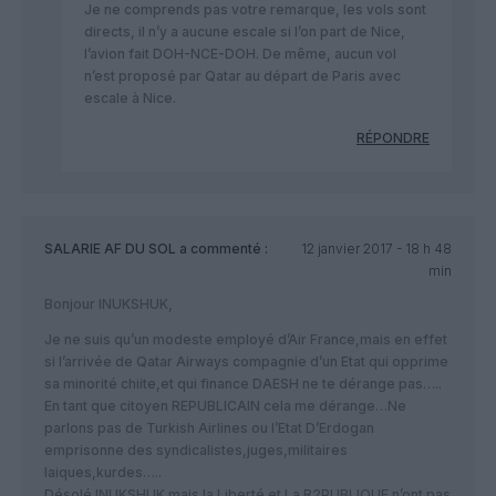
Je ne comprends pas votre remarque, les vols sont
directs, il n’y a aucune escale si l’on part de Nice,
l’avion fait DOH-NCE-DOH. De même, aucun vol
n’est proposé par Qatar au départ de Paris avec
escale à Nice.
RÉPONDRE
SALARIE AF DU SOL
a commenté :
12 janvier 2017 - 18 h 48
min
Bonjour INUKSHUK,
Je ne suis qu’un modeste employé d’Air France,mais en effet
si l’arrivée de Qatar Airways compagnie d’un Etat qui opprime
sa minorité chiite,et qui finance DAESH ne te dérange pas…..
En tant que citoyen REPUBLICAIN cela me dérange…Ne
parlons pas de Turkish Airlines ou l’Etat D’Erdogan
emprisonne des syndicalistes,juges,militaires
laiques,kurdes…..
Désolé INUKSHUK mais la Liberté et La R2PUBLIQUE n’ont pas