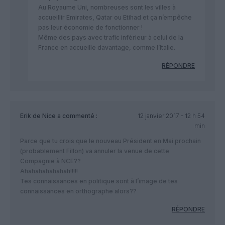
Au Royaume Uni, nombreuses sont les villes à
accueillir Emirates, Qatar ou Etihad et ça n’empêche
pas leur économie de fonctionner !
Même des pays avec trafic inférieur à celui de la
France en accueille davantage, comme l’Italie.
RÉPONDRE
Erik de Nice
a commenté :
12 janvier 2017 - 12 h 54
min
Parce que tu crois que le nouveau Président en Mai prochain
(probablement Fillon) va annuler la venue de cette
Compagnie à NCE??
Ahahahahahahah!!!!!
Tes connaissances en politique sont à l’image de tes
connaissances en orthographe alors??
RÉPONDRE