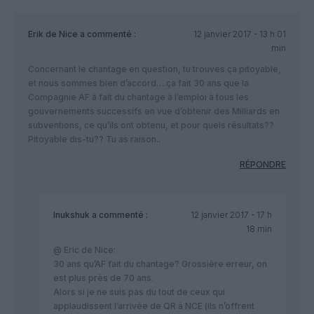
Erik de Nice
a commenté :
12 janvier 2017 - 13 h 01
min
Concernant le chantage en question, tu trouves ça pitoyable,
et nous sommes bien d’accord….ça fait 30 ans que la
Compagnie AF à fait du chantage à l’emploi à tous les
gouvernements successifs en vue d’obtenir des Milliards en
subventions, ce qu’ils ont obtenu, et pour quels résultats??
Pitoyable dis-tu?? Tu as raison..
RÉPONDRE
Inukshuk
a commenté :
12 janvier 2017 - 17 h
18 min
@ Eric de Nice:
30 ans qu’AF fait du chantage? Grossière erreur, on
est plus près de 70 ans.
Alors si je ne suis pas du tout de ceux qui
applaudissent l’arrivée de QR à NCE (ils n’offrent