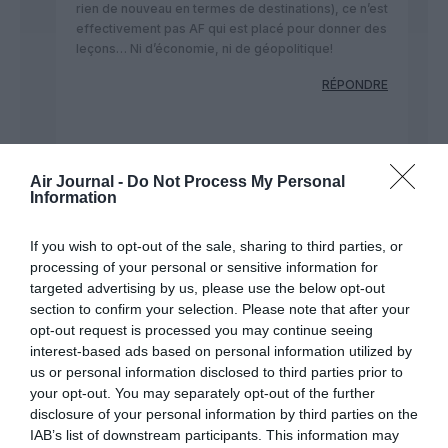
rien de nouveau en termes de destinations), ce n’est
effectivement pas AF qui est placé pour donner des
leçons… Ni d’économie, ni de géopolitique!
RÉPONDRE
Raymond
a commenté :
13 janvier 2017 - 0
h 41 min
Air Journal -
Do Not Process My Personal
Information
Quelle naïve généralisation de votre part !
Comme si vous ignoriez que jusqu’à une
If you wish to opt-out of the sale, sharing to third parties, or
période très récente, AF et la plupart de
ses consoeurs étaient des outils politiques
processing of your personal or sensitive information for
stratégiques destinés à servir les
targeted advertising by us, please use the below opt-out
pouvoirs.
section to confirm your selection. Please note that after your
Il faudra attendre la dérégulation et la fin
opt-out request is processed you may continue seeing
des monopoles ( voir les organismes qui
interest-based ads based on personal information utilized by
gèrent le commerce mondial pour info)
us or personal information disclosed to third parties prior to
pour que ces entreprises à capital d’état
your opt-out. You may separately opt-out of the further
soient “privatisées” etc..
disclosure of your personal information by third parties on the
L’amalgame et le raccourci que vous
IAB’s list of downstream participants. This information may
utilisez, s’applique aujourd’hui aux GS sous