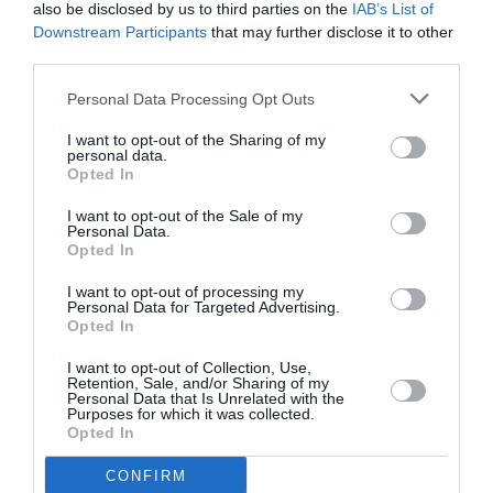
also be disclosed by us to third parties on the
IAB’s List of
perfusion de leurs états propriétaires (
Downstream Participants
that may further disclose it to other
directement ou via des entreprises amies)
third parties.
RÉPONDRE
Personal Data Processing Opt Outs
I want to opt-out of the Sharing of my
personal data.
Opted In
Aae2306
a commenté :
12 janvier 2017 - 13 h 07
I want to opt-out of the Sale of my
Personal Data.
min
Opted In
Quand je pense qu’ils allaient envoyés le 380 ?Que le
président soit de droit ou gauche la compagnie sera
I want to opt-out of processing my
Personal Data for Targeted Advertising.
présenté !mais 4 heures d escale c un peu bcp non ?
Opted In
RÉPONDRE
I want to opt-out of Collection, Use,
Retention, Sale, and/or Sharing of my
Personal Data that Is Unrelated with the
Purposes for which it was collected.
Opted In
Yan
a commenté :
12 janvier 2017 - 16 h 17
min
CONFIRM