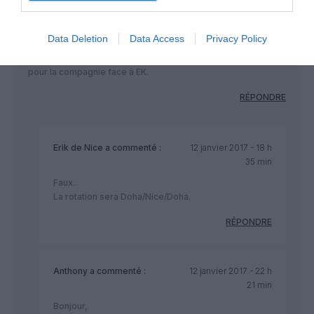
Il semble que la desserte de Nice ne soit qu une escale sur
des rotations double touché :
DOH-NCE-CDG
Data Deletion
Data Access
Privacy Policy
CDG-NCE-DOH
donc si Nice ne remplit pas, CDG le fera et réduit le risque
pour la compagnie face à EK.
RÉPONDRE
Erik de Nice
a commenté :
12 janvier 2017 - 18 h
35 min
Faux..
La rotation sera Doha/Nice/Doha.
RÉPONDRE
Anthony
a commenté :
12 janvier 2017 - 22 h
21 min
Bonjour,