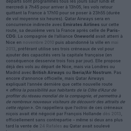
départs sont programmés tous les jours sauf lundi et
mercredi à 7h45 pour arriver à 13h05, les vols retour
quittant la France à 17h10 pour se poser à 23h55 (durée
de vol moyenne six heures). Qatar Airways sera en
concurrence indirecte avec
Emirates Airlines
sur cette
route, sa deuxième vers la France après celle de
Paris-
CDG
. La compagnie de l’alliance
Oneworld
avait atterri à
Nice en
novembre 2010
puis abandonné la ville en
mai
2013
, préférant utilise ses trois créneaux de vol pour
ajouter des capacités vers la capitale française (en
conséquence desservie trois fois par jour). Elle propose
déjà des vols au départ de Nice, mais via Londres ou
Madrid avec
British Airways
ou
Iberia/Air Nostrum
. Pas
encore d’annonce officielle, mais Qatar Airways
expliquait l’année dernière que cette nouvelle route
«
offrira la possibilité aux habitants de la Côte d’Azur de
profiter du réseau mondial de la compagnie, et permettra à
de nombreux nouveaux visiteurs de découvrir des attraits de
cette région
». On rappellera que l’octroi de ces créneaux
niçois avait été négocié par François Hollande
dès 2013
,
officiellement sans contrepartie – même si deux ans plus
tard la vente de
24 Rafales
au Qatar avait soulevé