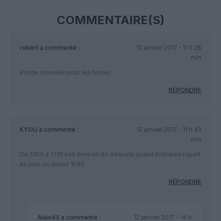
COMMENTAIRE(S)
robert
a commenté :
12 janvier 2017 - 11 h 26
min
Bonne nouvelle pour les Niçois.
RÉPONDRE
KYOU
a commenté :
12 janvier 2017 - 11 h 43
min
De 1305 à 1710 soit environ 4h d’escale quand Emirates repart
en plus ou moins 1h30…
RÉPONDRE
Alain45
a commenté :
12 janvier 2017 - 14 h