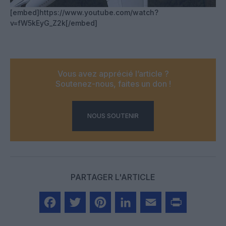
[embed]https://www.youtube.com/watch?
v=fW5kEyG_Z2k[/embed]
Vous avez apprécié l’article ?
Soutenez-nous, faites un don !
NOUS SOUTENIR
PARTAGER L'ARTICLE
Facebook
Twitter
Pinterest
LinkedIn
Email
Print