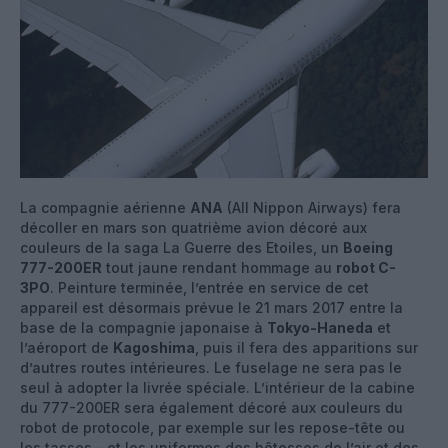
La compagnie aérienne
ANA
(All Nippon Airways) fera
décoller en mars son quatrième avion décoré aux
couleurs de la saga La Guerre des Etoiles, un
Boeing
777-200ER
tout jaune rendant hommage au
robot C-
3PO
. Peinture terminée, l’entrée en service de cet
appareil est désormais prévue le 21 mars 2017 entre la
base de la compagnie japonaise à
Tokyo-Haneda
et
l’aéroport de
Kagoshima
, puis il fera des apparitions sur
d’autres routes intérieures. Le fuselage ne sera pas le
seul à adopter la livrée spéciale. L’intérieur de la cabine
du 777-200ER sera également décoré aux couleurs du
robot de protocole, par exemple sur les repose-tête ou
les tasses – et les uniformes des hôtesses de l’air et des