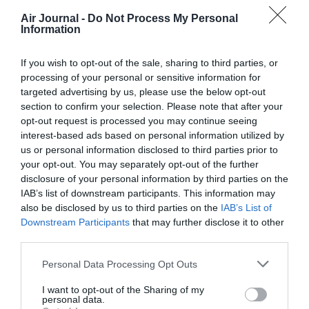
Air Journal -
Do Not Process My Personal
Information
Alain45
a commenté :
24 janvier 2017 - 7 h 51 min
If you wish to opt-out of the sale, sharing to third parties, or
Normalement on vole à l’intérieur de l’avion ; oui ; ça vaut
processing of your personal or sensitive information for
mieux …
targeted advertising by us, please use the below opt-out
L’article indique que l’intérieur aussi sera “relooké”.
section to confirm your selection. Please note that after your
Toujours surprenant de voir les japonais prôner une certaine
opt-out request is processed you may continue seeing
culture américaine.
interest-based ads based on personal information utilized by
Je m’attendrais plutôt à ce qu’une compagnie japonaise
us or personal information disclosed to third parties prior to
valorise la culture japonaise : mangas, estampes, etc….etc…
your opt-out. You may separately opt-out of the further
Prévu aussi les 3 A380 décorés Honolulu…
disclosure of your personal information by third parties on the
IAB’s list of downstream participants. This information may
RÉPONDRE
also be disclosed by us to third parties on the
IAB’s List of
Downstream Participants
that may further disclose it to other
third parties.
SKOL
a commenté :
24 janvier 2017 - 13 h
58 min
Personal Data Processing Opt Outs
Oula du coté de la culture japonaise, y a eu du bon
I want to opt-out of the Sharing of my
aussi, entre les 777 hello kity ou Pokemon. On a
personal data.
déja vu de drôles d’oiseaux dans le ciel ^^