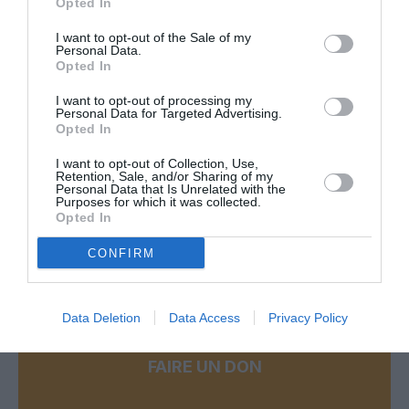
Opted In
RÉPONDRE
I want to opt-out of the Sale of my
Personal Data.
Opted In
allons
a commenté :
24 janvier 2017 -
I want to opt-out of processing my
Personal Data for Targeted Advertising.
23 h 59 min
Opted In
777 Hello kity c’est EVA AIR donc Taiwan.
I want to opt-out of Collection, Use,
RÉPONDRE
Retention, Sale, and/or Sharing of my
Personal Data that Is Unrelated with the
Purposes for which it was collected.
Opted In
CONFIRM
LAISSER UN COMMENTAIRE
Data Deletion
Data Access
Privacy Policy
FAIRE UN DON