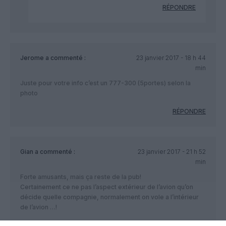
RÉPONDRE
Jerome
a commenté :
23 janvier 2017 - 18 h 44
min
Juste pour votre info c’est un 777-300 (5portes) selon la
photo
RÉPONDRE
Gian
a commenté :
23 janvier 2017 - 21 h 52
min
Forte amusants, mais ça reste de la pub!
Certainement ce ne pas l’aspect extérieur de l’avion qu’on
décide quelle compagnie, normalement on vole a l’intérieur
de l’avion …!
RÉPONDRE