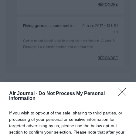
RÉPONDRE
Flying german
a commenté :
9 mars 2017 - 13 h 51
min
Cette modularité voit le confort se réduire. À voir à
l’usage. La densification est en marche.
RÉPONDRE
DAKOTA
a commenté :
9 mars 2017 - 11 h 43 min
Air Journal -
Do Not Process My Personal
Remarquable dynamisme commercial : de réelles nouveautés
Information
en business dignes de la first… Chapeau ! Si l’on ajoute les
promotions (notamment “companion offer”, qui réduit le prix
If you wish to opt-out of the sale, sharing to third parties, or
du deuxième billet au seules taxes d’aéroport), on voit ce que
processing of your personal or sensitive information for
peut vouloir dire pour le voyageur “faire jouer la
targeted advertising by us, please use the below opt-out
concurrence”…
section to confirm your selection. Please note that after your