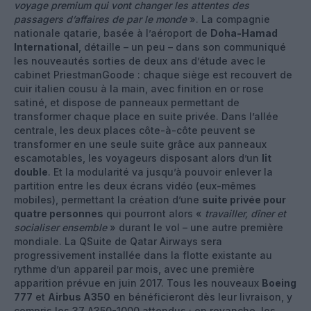
voyage premium qui vont changer les attentes des
passagers d’affaires de par le monde
». La compagnie
nationale qatarie, basée à l’aéroport de
Doha-Hamad
International
, détaille – un peu – dans son communiqué
les nouveautés sorties de deux ans d’étude avec le
cabinet PriestmanGoode : chaque siège est recouvert de
cuir italien cousu à la main, avec finition en or rose
satiné, et dispose de panneaux permettant de
transformer chaque place en suite privée. Dans l’allée
centrale, les deux places côte-à-côte peuvent se
transformer en une seule suite grâce aux panneaux
escamotables, les voyageurs disposant alors d’un
lit
double
. Et la modularité va jusqu’à pouvoir enlever la
partition entre les deux écrans vidéo (eux-mêmes
mobiles), permettant la création d’une
suite privée pour
quatre personnes
qui pourront alors «
travailler, dîner et
socialiser ensemble
» durant le vol – une autre première
mondiale. La QSuite de Qatar Airways sera
progressivement installée dans la flotte existante au
rythme d’un appareil par mois, avec une première
apparition prévue en juin 2017. Tous les nouveaux
Boeing
777
et
Airbus A350
en bénéficieront dès leur livraison, y
compris les 37 A350-1000 attendus ; en revanche, les