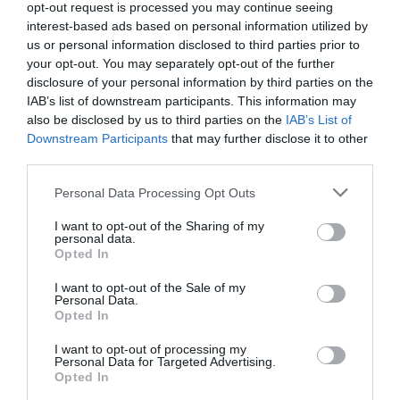
opt-out request is processed you may continue seeing
RÉPONDRE
interest-based ads based on personal information utilized by
us or personal information disclosed to third parties prior to
your opt-out. You may separately opt-out of the further
bencello
a commenté :
9 mars 2017 - 12 h 32 min
disclosure of your personal information by third parties on the
IAB’s list of downstream participants. This information may
Je me demande quel fabricant de siège a pu répondre à un
also be disclosed by us to third parties on the
IAB’s List of
tel cahier des charges. Félicitations à lui en tout cas.
Downstream Participants
that may further disclose it to other
RÉPONDRE
third parties.
Personal Data Processing Opt Outs
Alain45
a commenté :
9 mars 2017 - 13 h 42
I want to opt-out of the Sharing of my
min
personal data.
Opted In
Comme le signale l’article, conçu par le cabinet
PriestmanGoode. (britannique).
I want to opt-out of the Sale of my
Personal Data.
On peut faire confiance aux britanniques pour le
Opted In
“cosy” !
La QSuite est présentée comme la première suite
I want to opt-out of processing my
de classe Affaires dans le monde à se déployer en
Personal Data for Targeted Advertising.
un lit double.
Opted In
Belle réalisation !