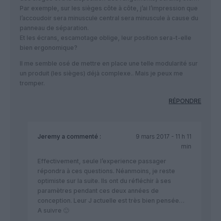
Par exemple, sur les sièges côte à côte, j’ai l’impression que
l’accoudoir sera minuscule central sera minuscule à cause du
panneau de séparation.
Et les écrans, escamotage oblige, leur position sera-t-elle
bien ergonomique?
Il me semble osé de mettre en place une telle modularité sur
un produit (les sièges) déjà complexe.. Mais je peux me
tromper.
RÉPONDRE
Jeremy
a commenté :
9 mars 2017 - 11 h 11
min
Effectivement, seule l’experience passager
répondra à ces questions. Néanmoins, je reste
optimiste sur la suite. Ils ont du réfléchir à ses
paramètres pendant ces deux années de
conception. Leur J actuelle est très bien pensée…
A suivre 🙂