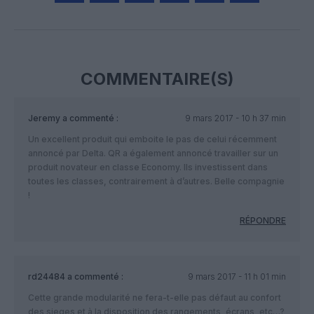
Facebook
Twitter
Pinterest
LinkedIn
Email
Print
COMMENTAIRE(S)
Jeremy
a commenté :
9 mars 2017 - 10 h 37 min
Un excellent produit qui emboite le pas de celui récemment
annoncé par Delta. QR a également annoncé travailler sur un
produit novateur en classe Economy. Ils investissent dans
toutes les classes, contrairement à d’autres. Belle compagnie
!
RÉPONDRE
rd24484
a commenté :
9 mars 2017 - 11 h 01 min
Cette grande modularité ne fera-t-elle pas défaut au confort
des sieges et à la disposition des rangements, écrans, etc…?