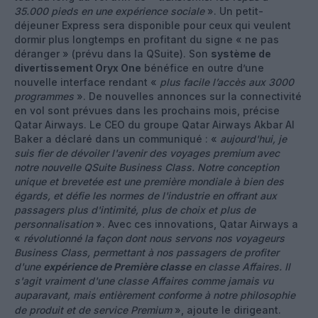
35.000 pieds en une expérience sociale
». Un petit-
déjeuner Express sera disponible pour ceux qui veulent
dormir plus longtemps en profitant du signe « ne pas
déranger » (prévu dans la QSuite). Son
système de
divertissement Oryx One
bénéfice en outre d’une
nouvelle interface rendant «
plus facile l’accès aux 3000
programmes
». De nouvelles annonces sur la connectivité
en vol sont prévues dans les prochains mois, précise
Qatar Airways. Le CEO du groupe Qatar Airways Akbar Al
Baker a déclaré dans un communiqué : «
aujourd'hui, je
suis fier de dévoiler l'avenir des voyages premium avec
notre nouvelle QSuite Business Class. Notre conception
unique et brevetée est une première mondiale à bien des
égards, et défie les normes de l'industrie en offrant aux
passagers plus d'intimité, plus de choix et plus de
personnalisation
». Avec ces innovations, Qatar Airways a
«
révolutionné la façon dont nous servons nos voyageurs
Business Class, permettant à nos passagers de profiter
d'une
expérience de Première classe
en classe Affaires. Il
s'agit vraiment d'une classe Affaires comme jamais vu
auparavant, mais entièrement conforme à notre philosophie
de produit et de service Premium
», ajoute le dirigeant.