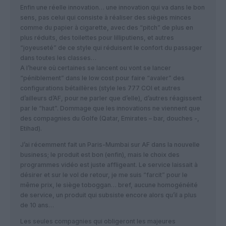
Enfin une réelle innovation… une innovation qui va dans le bon
sens, pas celui qui consiste à réaliser des sièges minces
comme du papier à cigarette, avec des “pitch” de plus en
plus réduits, des toilettes pour lilliputiens, et autres
“joyeuseté” de ce style qui réduisent le confort du passager
dans toutes les classes…
A l’heure où certaines se lancent ou vont se lancer
“péniblement” dans le low cost pour faire “avaler” des
configurations bétaillères (style les 777 COI et autres
d’ailleurs d’AF, pour ne parler que d’elle), d’autres réagissent
par le “haut”. Dommage que les innovations ne viennent que
des compagnies du Golfe (Qatar, Emirates – bar, douches -,
Etihad).
J’ai récemment fait un Paris-Mumbai sur AF dans la nouvelle
business; le produit est bon (enfin), mais le choix des
programmes vidéo est juste affligeant. Le service laissait à
désirer et sur le vol de retour, je me suis “farcit” pour le
même prix, le siège toboggan… bref, aucune homogénéité
de service, un produit qui subsiste encore alors qu’il a plus
de 10 ans…
Les seules compagnies qui obligeront les majeures