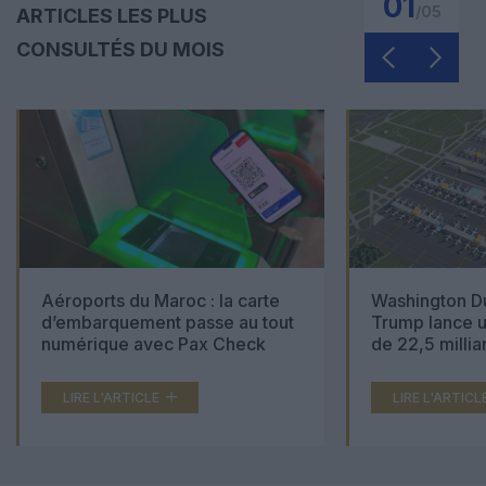
01
/
05
ARTICLES LES PLUS
CONSULTÉS DU MOIS
Aéroports du Maroc : la carte
Washington Du
d’embarquement passe au tout
Trump lance u
numérique avec Pax Check
de 22,5 millia
LIRE L'ARTICLE
LIRE L'ARTICL