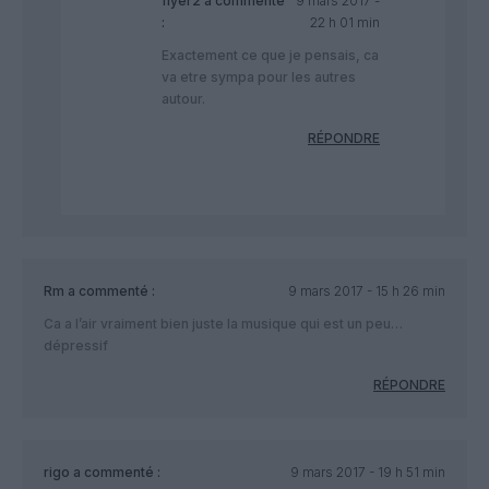
flyer2
a commenté
9 mars 2017 -
:
22 h 01 min
Exactement ce que je pensais, ca
va etre sympa pour les autres
autour.
RÉPONDRE
Rm
a commenté :
9 mars 2017 - 15 h 26 min
Ca a l’air vraiment bien juste la musique qui est un peu…
dépressif
RÉPONDRE
rigo
a commenté :
9 mars 2017 - 19 h 51 min