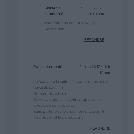
Alain45
a
9 mars 2017 -
commenté :
19 h 01 min
il semble que ce soit USA, B/E
Aerospace.
RÉPONDRE
Pet
a commenté :
9 mars 2017 - 16 h
12 min
Le ‘cosy’ de la suite à 4 sera un repère de
bavards sans fin.
Comme ds le train.,
Ça va être génial: disputes, apéros.. le
spectacle sera assuré..
Sans parler des ‘biznesmen et autres Pr
Tournesol’ et leurs discours
RÉPONDRE