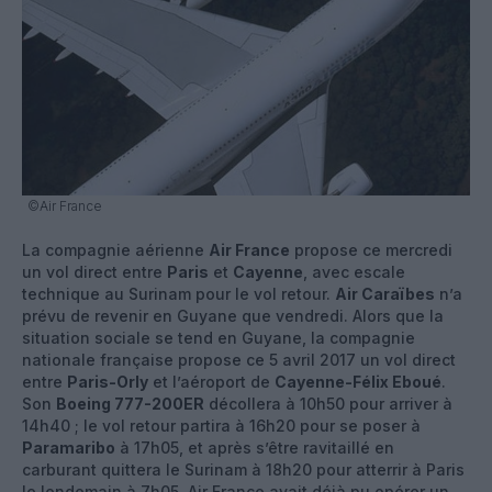
©Air France
La compagnie aérienne
Air France
propose ce mercredi
un vol direct entre
Paris
et
Cayenne
, avec escale
technique au Surinam pour le vol retour.
Air Caraïbes
n’a
prévu de revenir en Guyane que vendredi. Alors que la
situation sociale se tend en Guyane, la compagnie
nationale française propose ce 5 avril 2017 un vol direct
entre
Paris-Orly
et l’aéroport de
Cayenne-Félix Eboué
.
Son
Boeing 777-200ER
décollera à 10h50 pour arriver à
14h40 ; le vol retour partira à 16h20 pour se poser à
Paramaribo
à 17h05, et après s’être ravitaillé en
carburant quittera le Surinam à 18h20 pour atterrir à Paris
le lendemain à 7h05. Air France avait déjà pu opérer un