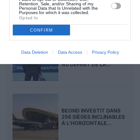
DEUXIÈME
Retention, Sale, and/or Sharing of my
DESTINATION...
Personal Data that Is Unrelated with the
Purposes for which it was collected.
Opted In
CONFIRM
ÉTÉ 2026 : PRÈS DE 4
Data Deletion
Data Access
Privacy Policy
VOLS SUR 10 RETARDÉS
AU DÉPART DE LA...
BEOND INVESTIT DANS
256 SIÈGES INCLINABLES
À L’HORIZONTALE...