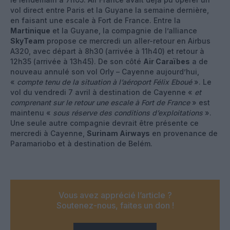
vol direct entre Paris et la Guyane la semaine dernière,
en faisant une escale à Fort de France. Entre la
Martinique
et la Guyane, la compagnie de l’alliance
SkyTeam
propose ce mercredi un aller-retour en Airbus
A320, avec départ à 8h30 (arrivée à 11h40) et retour à
12h35 (arrivée à 13h45). De son côté
Air Caraïbes
a de
nouveau annulé son vol Orly – Cayenne aujourd’hui,
«
compte tenu de la situation à l’aéroport Félix Eboué
». Le
vol du vendredi 7 avril à destination de Cayenne «
et
comprenant sur le retour une escale à Fort de France
» est
maintenu «
sous réserve des conditions d’exploitations
».
Une seule autre compagnie devrait être présente ce
mercredi à Cayenne,
Surinam Airways
en provenance de
Paramariobo et à destination de Belém.
Vous avez apprécié l’article ?
Soutenez-nous, faites un don !