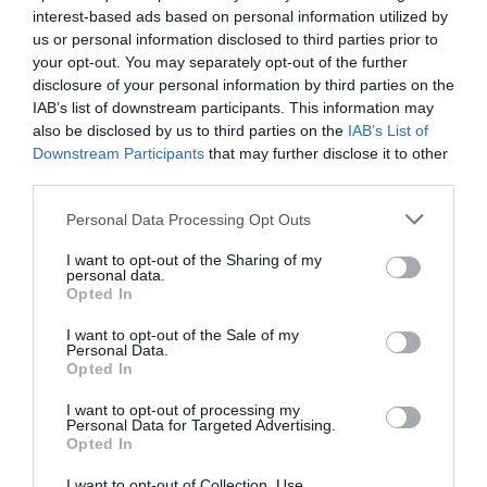
19 h 23 sans escale : le Boeing 777F de National
interest-based ads based on personal information utilized by
Airlines relie l’Écosse à l’Australie
us or personal information disclosed to third parties prior to
your opt-out. You may separately opt-out of the further
disclosure of your personal information by third parties on the
IAB’s list of downstream participants. This information may
Le Monégasque du sud de la France
a commenté l'article
also be disclosed by us to third parties on the
IAB’s List of
:
Downstream Participants
that may further disclose it to other
Aéroports du Maroc : la carte d’embarquement passe
third parties.
au tout numérique avec Pax Check
Personal Data Processing Opt Outs
I want to opt-out of the Sharing of my
personal data.
air france
Guyane
Paris
Opted In
I want to opt-out of the Sale of my
Personal Data.
LIRE AUSSI
Opted In
I want to opt-out of processing my
Personal Data for Targeted Advertising.
Opted In
KINSHASA–PARIS : AIR
CONGO PRÉPARE SA
I want to opt-out of Collection, Use,