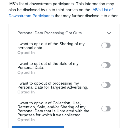
IAB’s list of downstream participants. This information may
also be disclosed by us to third parties on the
IAB’s List of
PUBLICITÉ
PSEUDONYME
COMMENTAIRE
Downstream Participants
that may further disclose it to other
MASQUÉE
RÉSERVÉ
INSTANTANÉ
third parties.
Personal Data Processing Opt Outs
EN SAVOIR PLUS
I want to opt-out of the Sharing of my
personal data.
Opted In
I want to opt-out of the Sale of my
Personal Data.
Opted In
01
I want to opt-out of processing my
/
05
ARTICLES LES PLUS
Personal Data for Targeted Advertising.
Opted In
CONSULTÉS DU MOIS
I want to opt-out of Collection, Use,
Retention, Sale, and/or Sharing of my
Personal Data that Is Unrelated with the
Purposes for which it was collected.
Opted In