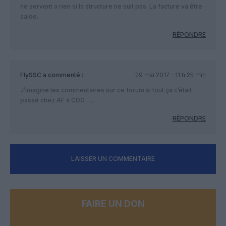
ne servent a rien si la structure ne suit pas. La facture va être
salée.
RÉPONDRE
FlySSC
a commenté :
29 mai 2017 - 11 h 25 min
J’imagine les commentaires sur ce forum si tout ça c’était
passé chez AF à CDG ….
RÉPONDRE
LAISSER UN COMMENTAIRE
FAIRE UN DON