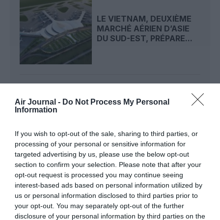
LE VIETNAM, DEUXIÈME
MARCHÉ AÉRIEN D’ASIE
DU SUD-EST, PRÉPARE...
Air Journal -
Do Not Process My Personal
Information
RISQUE DE FISSURES :
PRÈS DE 1 500 BOEING
737 MAX DANS LE...
If you wish to opt-out of the sale, sharing to third parties, or
processing of your personal or sensitive information for
targeted advertising by us, please use the below opt-out
section to confirm your selection. Please note that after your
opt-out request is processed you may continue seeing
interest-based ads based on personal information utilized by
us or personal information disclosed to third parties prior to
ABONNEMENT
your opt-out. You may separately opt-out of the further
disclosure of your personal information by third parties on the