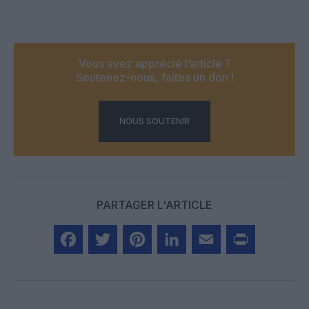
Vous avez apprécié l’article ?
Soutenez-nous, faites un don !
NOUS SOUTENIR
PARTAGER L'ARTICLE
Facebook
Twitter
Pinterest
LinkedIn
Email
Print