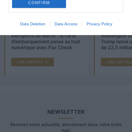
CONFIRM
Data Deletion
Data Access
Privacy Policy
Aéroports du Maroc : la carte
Washington Du
d’embarquement passe au tout
Trump lance u
numérique avec Pax Check
de 22,5 millia
LIRE L'ARTICLE
LIRE L'ARTICL
NEWSLETTER
Recevez notre actualité, directement dans votre boîte
mail.