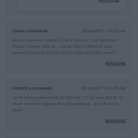
RÉPONDRE
Tana4
a commenté :
28 mai 2017 - 11 h 50 min
Aucune gène aux départs (…et à l’arrivée…) de l’aéroport
d’Ivato. Comme déjà dit…. venez tous à l’aéroport sans
aucune crainte. Et surtout méfiez-vous des Fakes news !
RÉPONDRE
Fcb1962
a commenté :
28 mai 2017 - 12 h 20 min
Le UK c’est un peu les US de l’Europe ? ?? Je vous que M- le
clown a un sens aiguisé de la géopolitique….et du français
aussi!
RÉPONDRE