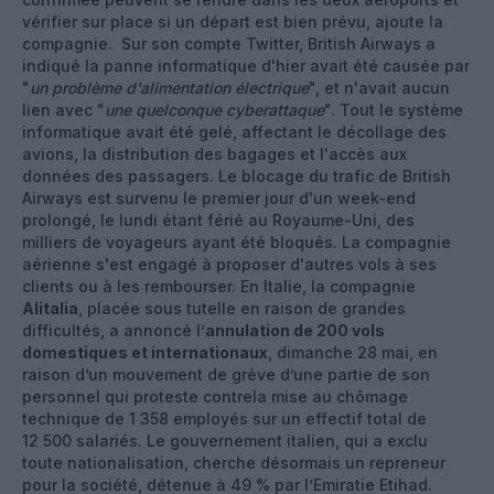
vérifier sur place si un départ est bien prévu, ajoute la
compagnie. Sur son compte Twitter, British Airways a
indiqué la panne informatique d'hier avait été causée par
"
un problème d'alimentation électrique
", et n'avait aucun
lien avec "
une quelconque cyberattaque
". Tout le système
informatique avait été gelé, affectant le décollage des
avions, la distribution des bagages et l'accès aux
données des passagers. Le blocage du trafic de British
Airways est survenu le premier jour d'un week-end
prolongé, le lundi étant férié au Royaume-Uni, des
milliers de voyageurs ayant été bloqués. La compagnie
aérienne s'est engagé à proposer d'autres vols à ses
clients ou à les rembourser. En Italie, la compagnie
Alitalia
, placée sous tutelle en raison de grandes
difficultés, a annoncé l’
annulation de 200 vols
domestiques et internationaux
, dimanche 28 mai, en
raison d’un mouvement de grève d’une partie de son
personnel qui proteste contrela mise au chômage
technique de 1 358 employés sur un effectif total de
12 500 salariés. Le gouvernement italien, qui a exclu
toute nationalisation, cherche désormais un repreneur
pour la société, détenue à 49 % par l’Emiratie Etihad.