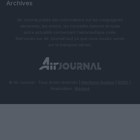
Archives
Air Journal publie des informations sur les compagnies
aériennes, les avions, les nouvelles liaisons et toute
autre actualité concernant l’aéronautique civile.
Retrouvez sur Air Journal tout ce que vous voulez savoir
sur le transport aérien.
© Air Journal - Tous droits réservés |
Mentions légales
|
RGPD
|
Réalisation :
Madaré