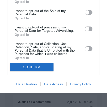
Opted In
conditions.
Seuls les PNC seront différéts avec des
I want to opt-out of the Sale of my
règles d’utilisation et des salaires
Personal Data.
spécifiques Boost.
Opted In
RÉPONDRE
I want to opt-out of processing my
Personal Data for Targeted Advertising.
Opted In
I want to opt-out of Collection, Use,
Retention, Sale, and/or Sharing of my
Personal Data that Is Unrelated with the
Purposes for which it was collected.
EPL 1986
a commenté :
2 juin 2017 - 9 h 05 min
Opted In
…Air France été un symbole dans l’aéronautique mondiale et
dans la tête des passagers. Dans crew lounge, ils sont
CONFIRM
souvent la risée des autres PNT…par contre leurs uniformes
sont impeccables.
Data Deletion
Data Access
Privacy Policy
RÉPONDRE
Justin Fair
a commenté :
2 juin 2017 - 9 h 45
min