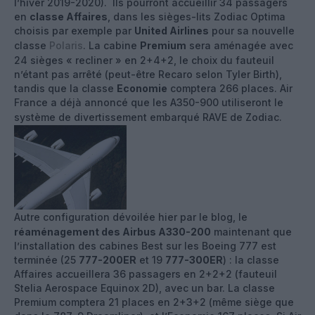
l’hiver 2019-2020). Ils pourront accueillir 34 passagers
en
classe Affaires
, dans les sièges-lits Zodiac Optima
choisis par exemple par
United Airlines
pour sa nouvelle
classe
Polaris
. La cabine
Premium
sera aménagée avec
24 sièges « recliner » en 2+4+2, le choix du fauteuil
n’étant pas arrêté (peut-être Recaro selon Tyler Birth),
tandis que la classe
Economie
comptera 266 places. Air
France a déjà annoncé que les A350-900 utiliseront le
système de divertissement embarqué RAVE de Zodiac.
Autre configuration dévoilée hier par le blog, le
réaménagement des Airbus A330-200
maintenant que
l’installation des cabines Best sur les Boeing 777 est
terminée (25
777-200ER
et 19
777-300ER
) : la classe
Affaires accueillera 36 passagers en 2+2+2 (fauteuil
Stelia Aerospace Equinox 2D), avec un bar. La classe
Premium comptera 21 places en 2+3+2 (même siège que