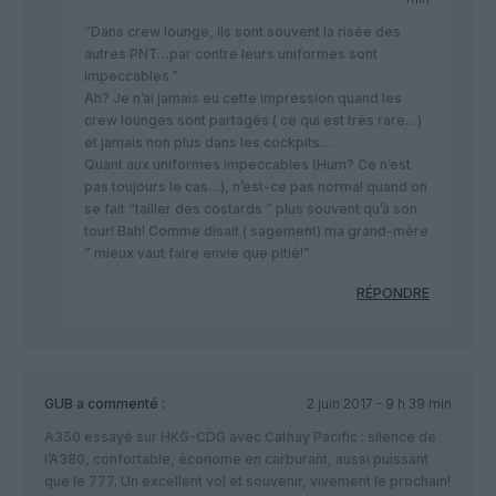
“Dans crew lounge, ils sont souvent la risée des
autres PNT…par contre leurs uniformes sont
impeccables.”
Ah? Je n’ai jamais eu cette impression quand les
crew lounges sont partagés ( ce qui est très rare…)
et jamais non plus dans les cockpits…
Quant aux uniformes impeccables (Hum? Ce n’est
pas toujours le cas…), n’est-ce pas normal quand on
se fait “tailler des costards ” plus souvent qu’à son
tour! Bah! Comme disait ( sagement) ma grand-mère
” mieux vaut faire envie que pitié!”
RÉPONDRE
GUB
a commenté :
2 juin 2017 - 9 h 39 min
A350 essayé sur HKG-CDG avec Cathay Pacific : silence de
l’A380, confortable, économe en carburant, aussi puissant
que le 777. Un excellent vol et souvenir, vivement le prochain!