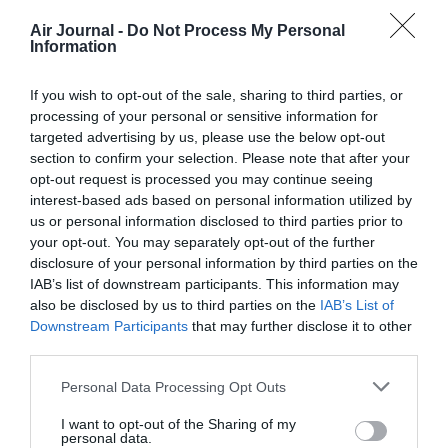
les unes contre les autres.
De plus, cette nouvelle compagnie verra
Air Journal -
Do Not Process My Personal
un transfert d’activité des lignes non
Information
rentables, alors que Eurowings&Co
s’attaquent à un marche loisir/soleil.
If you wish to opt-out of the sale, sharing to third parties, or
Si il y’a des lignes qui sont déficitaires il
processing of your personal or sensitive information for
faut s’attaquer au réel problème …. et non
targeted advertising by us, please use the below opt-out
pas faire marche arrière devant le SNPL …
section to confirm your selection. Please note that after your
opt-out request is processed you may continue seeing
RÉPONDRE
interest-based ads based on personal information utilized by
us or personal information disclosed to third parties prior to
your opt-out. You may separately opt-out of the further
FlySSC
a commenté :
2 juin 2017 - 9 h
disclosure of your personal information by third parties on the
34 min
IAB’s list of downstream participants. This information may
C’est comme ça que vous le voyez maos
also be disclosed by us to third parties on the
IAB’s List of
vous êtes à côté de la plaque parce que
Downstream Participants
that may further disclose it to other
justement les pilotes de Boost seront des
third parties.
pilotes AF.
Les pilotes AF pourront se trouver
Personal Data Processing Opt Outs
indifféremment aux commandes d’un
A350 de Boost ou d’un A350 d’AFuisque
I want to opt-out of the Sharing of my
personal data.
ce seront les mêmes, aux mêmes