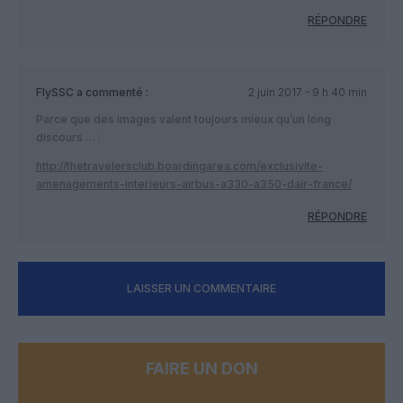
RÉPONDRE
FlySSC
a commenté :
2 juin 2017 - 9 h 40 min
Parce que des images valent toujours mieux qu’un long
discours … :
http://thetravelersclub.boardingarea.com/exclusivite-
amenagements-interieurs-airbus-a330-a350-dair-france/
RÉPONDRE
LAISSER UN COMMENTAIRE
FAIRE UN DON