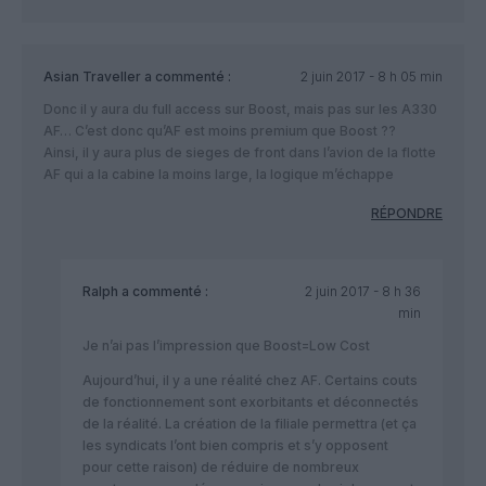
Asian Traveller
a commenté :
2 juin 2017 - 8 h 05 min
Donc il y aura du full access sur Boost, mais pas sur les A330
AF… C’est donc qu’AF est moins premium que Boost ??
Ainsi, il y aura plus de sieges de front dans l’avion de la flotte
AF qui a la cabine la moins large, la logique m’échappe
RÉPONDRE
Ralph
a commenté :
2 juin 2017 - 8 h 36
min
Je n’ai pas l’impression que Boost=Low Cost
Aujourd’hui, il y a une réalité chez AF. Certains couts
de fonctionnement sont exorbitants et déconnectés
de la réalité. La création de la filiale permettra (et ça
les syndicats l’ont bien compris et s’y opposent
pour cette raison) de réduire de nombreux