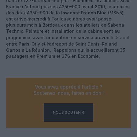
dans le 787-9 Dreamliner), et l’Economie 167 places. Si Air
France n’attend pas ses A350-900 avant 2019, le premier
des deux A350-900 de la
low cost French Blue
(MSN5)
est arrivé mercredi à Toulouse après avoir passé
plusieurs mois à Bordeaux dans les ateliers de Sabena
Technic. Peinture et installation de la cabine sont au
programme, avant une entrée en service prévue
le 8 aout
entre Paris-Orly et l’aéroport de Saint Denis-Roland
Garros à La Réunion. Rappelons qu’ils accueilleront 35
passagers en Premium et 376 en Economie.
Vous avez apprécié l’article ?
Soutenez-nous, faites un don !
NOUS SOUTENIR