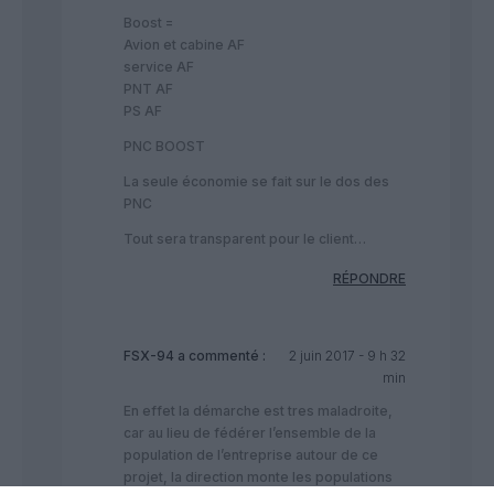
Boost =
Avion et cabine AF
service AF
PNT AF
PS AF
PNC BOOST
La seule économie se fait sur le dos des
PNC
Tout sera transparent pour le client…
RÉPONDRE
FSX-94
a commenté :
2 juin 2017 - 9 h 32
min
En effet la démarche est tres maladroite,
car au lieu de fédérer l’ensemble de la
population de l’entreprise autour de ce
projet, la direction monte les populations