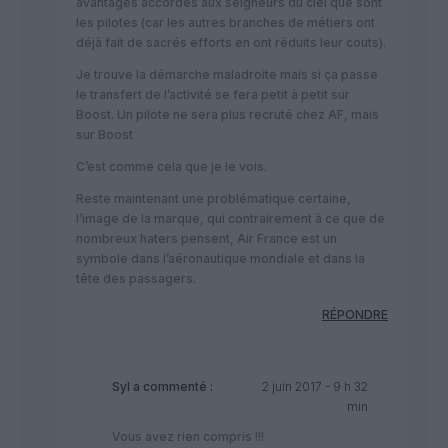
avantages accordés aux seigneurs du ciel que sont
les pilotes (car les autres branches de métiers ont
déjà fait de sacrés efforts en ont réduits leur couts).
Je trouve la démarche maladroite mais si ça passe
le transfert de l’activité se fera petit à petit sur
Boost. Un pilote ne sera plus recruté chez AF, mais
sur Boost
C’est comme cela que je le vois.
Reste maintenant une problématique certaine,
l’image de la marque, qui contrairement à ce que de
nombreux haters pensent, Air France est un
symbole dans l’aéronautique mondiale et dans la
tête des passagers.
RÉPONDRE
Syl
a commenté :
2 juin 2017 - 9 h 32
min
Vous avez rien compris !!!