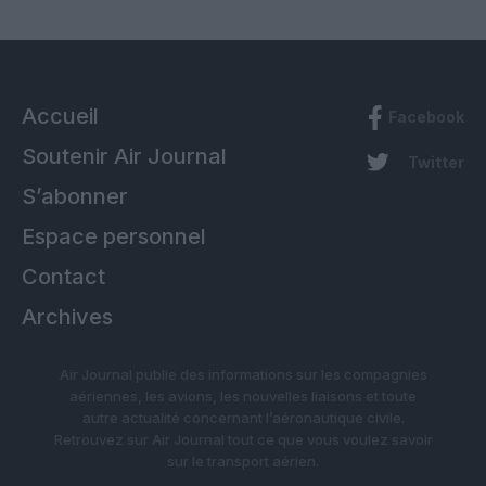
Accueil
Facebook
Soutenir Air Journal
Twitter
S’abonner
Espace personnel
Contact
Archives
Air Journal publie des informations sur les compagnies
aériennes, les avions, les nouvelles liaisons et toute
autre actualité concernant l’aéronautique civile.
Retrouvez sur Air Journal tout ce que vous voulez savoir
sur le transport aérien.