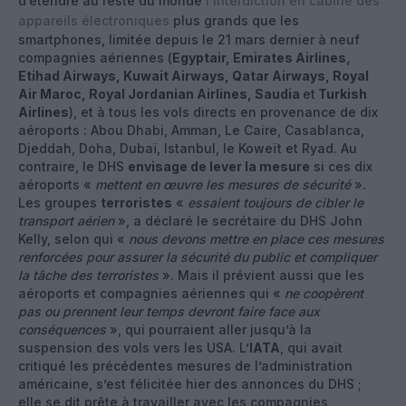
d’étendre au reste du monde
l’interdiction en cabine des
appareils électroniques
plus grands que les
smartphones, limitée depuis le 21 mars dernier à neuf
compagnies aériennes (
Egyptair, Emirates Airlines,
Etihad Airways, Kuwait Airways, Qatar Airways, Royal
Air Maroc, Royal Jordanian Airlines, Saudia
et
Turkish
Airlines
), et à tous les vols directs en provenance de dix
aéroports : Abou Dhabi, Amman, Le Caire, Casablanca,
Djeddah, Doha, Dubaï, Istanbul, le Koweït et Ryad. Au
contraire, le DHS
envisage de lever la mesure
si ces dix
aéroports «
mettent en œuvre les mesures de sécurité
».
Les groupes
terroristes
«
essaient toujours de cibler le
transport aérien
», a déclaré le secrétaire du DHS John
Kelly, selon qui «
nous devons mettre en place ces mesures
renforcées pour assurer la sécurité du public et compliquer
la tâche des terroristes
». Mais il prévient aussi que les
aéroports et compagnies aériennes qui «
ne coopèrent
pas ou prennent leur temps devront faire face aux
conséquences
», qui pourraient aller jusqu’à la
suspension des vols vers les USA. L’
IATA
, qui avait
critiqué les précédentes mesures de l’administration
américaine, s’est félicitée hier des annonces du DHS ;
elle se dit prête à travailler avec les compagnies