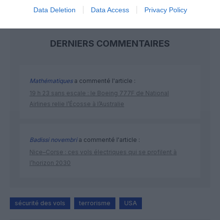
Data Deletion
Data Access
Privacy Policy
DERNIERS COMMENTAIRES
Mathématiques
a commenté l'article :
19 h 23 sans escale : le Boeing 777F de National
Airlines relie l’Écosse à l’Australie
Badissi novembri
a commenté l'article :
Nice–Corse : ces vols électriques qui se profilent à
l’horizon 2030
sécurité des vols
terrorisme
USA