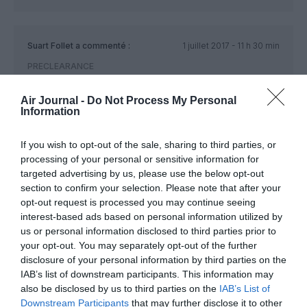
Suart Follet
a commenté :
1 juillet 2017 - 11 h 30 min
PRECLEARANCE
Il est compréhensible que beaucoup des passagers verraient
d’un bon œil une preclearance pour les Etats Unis comme
Air Journal -
Do Not Process My Personal
cela se pratique à YUL ou à YYZ. Cependant ceci totalement
Information
intolérable.
Imaginez des fonctionnaires américains de la police et de la
If you wish to opt-out of the sale, sharing to third parties, or
douane exerçant leur travail de contrôle à CDG !! Que fait-on
processing of your personal or sensitive information for
de notre souveraineté nationale sur notre territoire ?
targeted advertising by us, please use the below opt-out
Pour le confort des voyageurs vers les USA, qui
section to confirm your selection. Please note that after your
représentent un micro-pourcentage des 65 millions de
opt-out request is processed you may continue seeing
Français, on sacrifierait une partie de notre souveraineté ?
interest-based ads based on personal information utilized by
C’est désagréable de poireauter une heure ou plus à l’arrivée
mais il ne faut pas en faire un fromage.
us or personal information disclosed to third parties prior to
C’est aux Américains de gérer LEUR problème d’immigration
your opt-out. You may separately opt-out of the further
et de douane chez eux. Chacun son métier et les vaches sont
disclosure of your personal information by third parties on the
bien gardées.
IAB’s list of downstream participants. This information may
Et pourquoi pas une preclearance vers la Chine, le Guatemala
also be disclosed by us to third parties on the
IAB’s List of
et la Patagonie ?
Downstream Participants
that may further disclose it to other