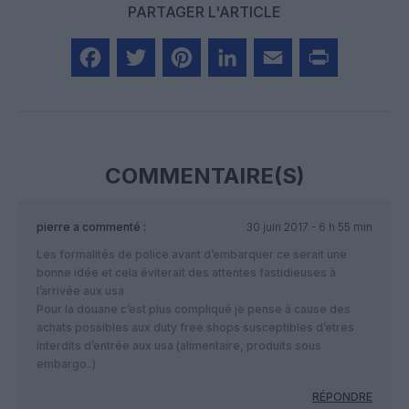
PARTAGER L'ARTICLE
Facebook
Twitter
Pinterest
LinkedIn
Email
Print
COMMENTAIRE(S)
pierre
a commenté :
30 juin 2017 - 6 h 55 min
Les formalités de police avant d’embarquer ce serait une
bonne idée et cela éviterait des attentes fastidieuses à
l’arrivée aux usa
Pour la douane c’est plus compliqué je pense à cause des
achats possibles aux duty free shops susceptibles d’etres
interdits d’entrée aux usa (alimentaire, produits sous
embargo..)
RÉPONDRE