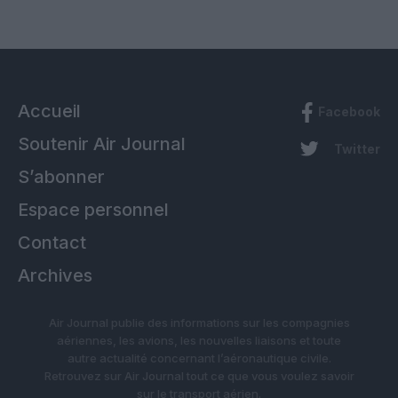
Accueil
Facebook
Soutenir Air Journal
Twitter
S’abonner
Espace personnel
Contact
Archives
Air Journal publie des informations sur les compagnies
aériennes, les avions, les nouvelles liaisons et toute
autre actualité concernant l’aéronautique civile.
Retrouvez sur Air Journal tout ce que vous voulez savoir
sur le transport aérien.