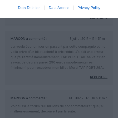
je devrais saisir une juridiction basée à Lisbonne (siège de la
Data Deletion
Data Access
Privacy Policy
TAP PORTUGAL).
RÉPONDRE
MARCON
a commenté :
18 juillet 2017 - 17 h 51 min
J’ai voulu économiser en passant par cette compagnie et me
voilà privé d’un billet acheté à prix réduit. J’ai fait une erreur
que j’ai rectifié immédiatement, TAP PORTUGAL ne veut rien
savoir. Je devrais payer 290 euros supplémentaires
(minimum) pour récupérer mon billet. Merci TAP PORTUGAL
RÉPONDRE
MARCON
a commenté :
18 juillet 2017 - 18 h 11 min
Voir aussi le forum “60 millions de consommateurs” que j’ai,
malheureusement, découvert par la suite.