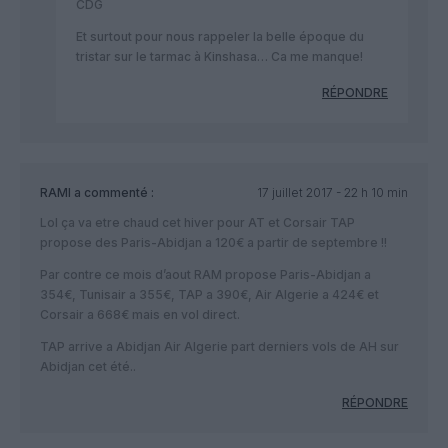
CDG
Et surtout pour nous rappeler la belle époque du
tristar sur le tarmac à Kinshasa… Ca me manque!
RÉPONDRE
RAMI
a commenté :
17 juillet 2017 - 22 h 10 min
Lol ça va etre chaud cet hiver pour AT et Corsair TAP
propose des Paris-Abidjan a 120€ a partir de septembre !!
Par contre ce mois d’aout RAM propose Paris-Abidjan a
354€, Tunisair a 355€, TAP a 390€, Air Algerie a 424€ et
Corsair a 668€ mais en vol direct.
TAP arrive a Abidjan Air Algerie part derniers vols de AH sur
Abidjan cet été..
RÉPONDRE