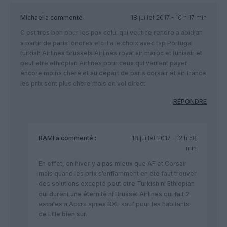
Michael
a commenté :
18 juillet 2017 - 10 h 17 min
C est tres bon pour les pax celui qui veut ce rendre a abidjan
a partir de paris londres etc il a le choix avec tap Portugal
turkish Airlines brussels Airlines royal air maroc et tunisair et
peut etre ethiopian Airlines pour ceux qui veulent payer
encore moins chere et au depart de paris corsair et air france
les prix sont plus chere mais en vol direct
RÉPONDRE
RAMI
a commenté :
18 juillet 2017 - 12 h 58
min
En effet, en hiver y a pas mieux que AF et Corsair
mais quand les prix s’enflamment en été faut trouver
des solutions excepté peut etre Turkish ni Ethiopian
qui durent une éternité ni Brussel Airlines qui fait 2
escales a Accra apres BXL sauf pour les habitants
de Lille bien sur.