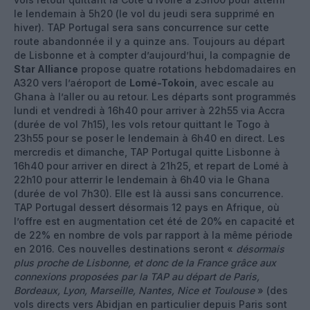
le lendemain à 5h20 (le vol du jeudi sera supprimé en
hiver). TAP Portugal sera sans concurrence sur cette
route abandonnée il y a quinze ans. Toujours au départ
de Lisbonne et à compter d’aujourd’hui, la compagnie de
Star Alliance
propose quatre rotations hebdomadaires en
A320 vers l’aéroport de
Lomé-Tokoin
, avec escale au
Ghana à l’aller ou au retour. Les départs sont programmés
lundi et vendredi à 16h40 pour arriver à 22h55 via Accra
(durée de vol 7h15), les vols retour quittant le Togo à
23h55 pour se poser le lendemain à 6h40 en direct. Les
mercredis et dimanche, TAP Portugal quitte Lisbonne à
16h40 pour arriver en direct à 21h25, et repart de Lomé à
22h10 pour atterrir le lendemain à 6h40 via le Ghana
(durée de vol 7h30). Elle est là aussi sans concurrence.
TAP Portugal dessert désormais 12 pays en Afrique, où
l’offre est en augmentation cet été de 20% en capacité et
de 22% en nombre de vols par rapport à la même période
en 2016. Ces nouvelles destinations seront «
désormais
plus proche de Lisbonne, et donc de la France grâce aux
connexions proposées par la TAP au départ de Paris,
Bordeaux, Lyon, Marseille, Nantes, Nice et Toulouse
» (des
vols directs vers Abidjan en particulier depuis Paris sont