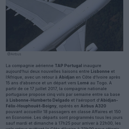
@Airbus
La compagnie aérienne
TAP Portugal
inaugure
aujourd’hui deux nouvelles liaisons entre
Lisbonne
et
l’Afrique, avec un retour à
Abidjan
en Côte d’Ivoire après
15 ans d’absence et un départ vers
Lomé
au Togo. A
partir de ce 17 juillet 2017, la compagnie nationale
portugaise propose cinq vols par semaine entre sa base
à
Lisbonne-Humberto Delgado
et l’aéroport d’
Abidjan-
Félix-Houphouët-Boigny
, opérés en
Airbus A320
pouvant accueillir 18 passagers en classe Affaires et 150
en Economie. Les départs sont programmés tous les jours
sauf mardi et dimanche à 17h25 pour arriver à 22h00, les
vols retour quittant la Côte d’Ivoire à 23h00 pour atterrir