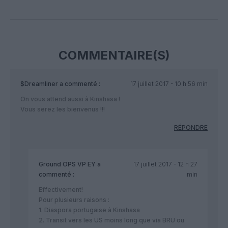
Facebook
Twitter
Pinterest
LinkedIn
Email
Print
COMMENTAIRE(S)
$Dreamliner
a commenté :
17 juillet 2017 - 10 h 56 min
On vous attend aussi à Kinshasa !
Vous serez les bienvenus !!!
RÉPONDRE
Ground OPS VP EY
a
17 juillet 2017 - 12 h 27
commenté :
min
Effectivement!
Pour plusieurs raisons :
1. Diaspora portugaise à Kinshasa
2. Transit vers les US moins long que via BRU ou