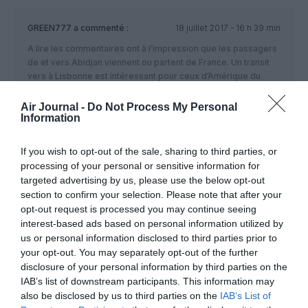
GREEN777
a commenté :
18 juillet 2017 - 16 h 39 min
A lire les commentaires ont à l’impression que les passagers
de et vers Abidjan viennent ou partent de France. Un transit
vers à Lisbonne est intéressant pour ceux d’Amérique du
Nord et le Brésil mais également pour ceux de la péninsule
ibérique sans omettre l’Italie ainsi que la Suisse.
Air Journal -
Do Not Process My Personal
Information
RÉPONDRE
If you wish to opt-out of the sale, sharing to third parties, or
processing of your personal or sensitive information for
RAMI
a commenté :
18 juillet 2017 - 22 h
targeted advertising by us, please use the below opt-out
00 min
section to confirm your selection. Please note that after your
opt-out request is processed you may continue seeing
@Green7
interest-based ads based on personal information utilized by
Il s’agit avant tout de rappeler qu’en dehors de la
us or personal information disclosed to third parties prior to
Cote d’Ivoire ou se trouve le plus la diaspora
your opt-out. You may separately opt-out of the further
ivoirienne et quand on a une famille de 4 membres
disclosure of your personal information by third parties on the
chaque sou compte, je connais beaucoup
d’ivoiriens en Ile de France qui ont carrement fait la
IAB’s list of downstream participants. This information may
route en voiture de Paris jusqu’a Abidjan et en
also be disclosed by us to third parties on the
IAB’s List of