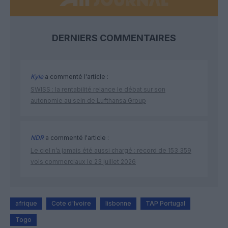
DERNIERS COMMENTAIRES
Kyle
a commenté l'article :
SWISS : la rentabilité relance le débat sur son
autonomie au sein de Lufthansa Group
NDR
a commenté l'article :
Le ciel n’a jamais été aussi chargé : record de 153 359
vols commerciaux le 23 juillet 2026
afrique
Cote d'Ivoire
lisbonne
TAP Portugal
Togo