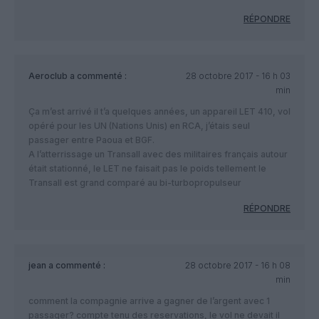
RÉPONDRE
Aeroclub
a commenté :
28 octobre 2017 - 16 h 03
min
Ça m’est arrivé il t’a quelques années, un appareil LET 410, vol
opéré pour les UN (Nations Unis) en RCA, j’étais seul
passager entre Paoua et BGF.
A l’atterrissage un Transall avec des militaires français autour
était stationné, le LET ne faisait pas le poids tellement le
Transall est grand comparé au bi-turbopropulseur
RÉPONDRE
jean
a commenté :
28 octobre 2017 - 16 h 08
min
comment la compagnie arrive a gagner de l’argent avec 1
passager? compte tenu des reservations, le vol ne devait il