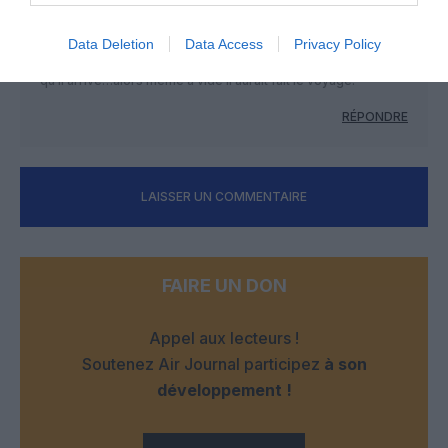
ROMAIN
a commenté :
28 octobre 2017 - 17 h 41
min
Data Deletion
Data Access
Privacy Policy
Sans doute parce-que l’avion devait rentrer en Crète quoi
qu’il arrive…alors même à vide il aurait fait le voyage.
RÉPONDRE
LAISSER UN COMMENTAIRE
FAIRE UN DON
Appel aux lecteurs !
Soutenez Air Journal participez
à son
développement !