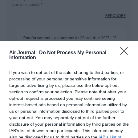
pas être annulé?
RÉPONDRE
Pas forcément...
a commenté :
28 octobre 2017 - 17 h
34 min
Air Journal -
Do Not Process My Personal
Et si le vol retour est complet???
Information
En fait , surtout sur les compagnies/lignes à vocation
hyper tourisme, il y a tres tres souvent le premier
vol de début de saison qui est quasi vide dans le
If you wish to opt-out of the sale, sharing to third parties, or
sens retour, et idem a l’inverse pour le dernier vol
processing of your personal or sensitive information for
en fin de saison qui est quasi vide à l’aller….
targeted advertising by us, please use the below opt-out
section to confirm your selection. Please note that after your
RÉPONDRE
opt-out request is processed you may continue seeing
interest-based ads based on personal information utilized by
us or personal information disclosed to third parties prior to
Mathieu82
a commenté :
28 octobre 2017 - 18 h
your opt-out. You may separately opt-out of the further
39 min
disclosure of your personal information by third parties on the
IAB’s list of downstream participants. This information may
Il faut bien rapatrier l’aéronef…
also be disclosed by us to third parties on the
IAB’s List of