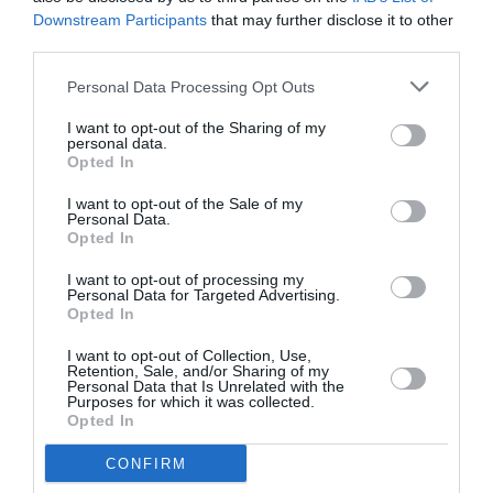
RÉPONDRE
Downstream Participants
that may further disclose it to other
third parties.
Personal Data Processing Opt Outs
Highfly
a commenté :
28 octobre 2017 - 18 h
52 min
I want to opt-out of the Sharing of my
personal data.
Peut être que le vol retour au départ d’Heraklion
Opted In
était plein, justifiant ainsi l’aller avec un seul pax.
I want to opt-out of the Sale of my
RÉPONDRE
Personal Data.
Opted In
I want to opt-out of processing my
Personal Data for Targeted Advertising.
Opted In
jean
a commenté :
28 octobre 2017 - 16 h 08
min
I want to opt-out of Collection, Use,
Retention, Sale, and/or Sharing of my
vite philippe Etchebest !!
Personal Data that Is Unrelated with the
Purposes for which it was collected.
RÉPONDRE
Opted In
CONFIRM