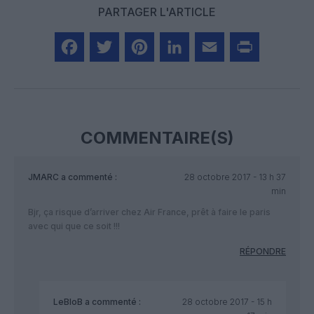
PARTAGER L'ARTICLE
Facebook
Twitter
Pinterest
LinkedIn
Email
Print
COMMENTAIRE(S)
JMARC
a commenté :
28 octobre 2017 - 13 h 37
min
Bjr, ça risque d’arriver chez Air France, prêt à faire le paris
avec qui que ce soit !!!
RÉPONDRE
LeBloB
a commenté :
28 octobre 2017 - 15 h