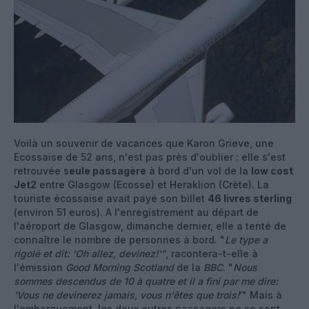
Voilà un souvenir de vacances que Karon Grieve, une
Ecossaise de 52 ans, n'est pas près d'oublier : elle s'est
retrouvée s
eule passagère
à bord d'un vol de la
low cost
Jet2
entre Glasgow (Ecosse) et Heraklion (Crète). La
touriste écossaise avait payé son billet
46 livres sterling
(environ 51 euros). A l'enregistrement au départ de
l'aéroport de Glasgow, dimanche dernier, elle a tenté de
connaître le nombre de personnes à bord. "
Le type a
rigolé et dit: 'Oh allez, devinez!'"
, racontera-t-elle à
l'émission
Good Morning Scotland
de la
BBC
. "
Nous
sommes descendus de 10 à quatre et il a fini par me dire:
'Vous ne devinerez jamais, vous n'êtes que trois!
'" Mais à
l'embarquement,
l
es deux autres passagers ne se sont