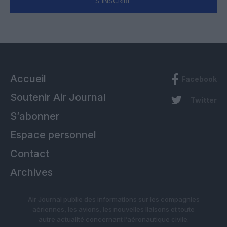
S'INSCRIRE
Accueil
Facebook
Soutenir Air Journal
Twitter
S’abonner
Espace personnel
Contact
Archives
Air Journal publie des informations sur les compagnies
aériennes, les avions, les nouvelles liaisons et toute
autre actualité concernant l’aéronautique civile.