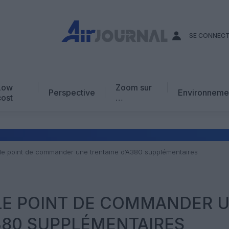
SE CONNEC
Low
Zoom sur
Perspective
Environneme
cost
…
Edito
En chiffres
Avis d’expert
 le point de commander une trentaine d’A380 supplémentaires
AJ Académie
Vidéo
 LE POINT DE COMMANDER 
380 SUPPLÉMENTAIRES