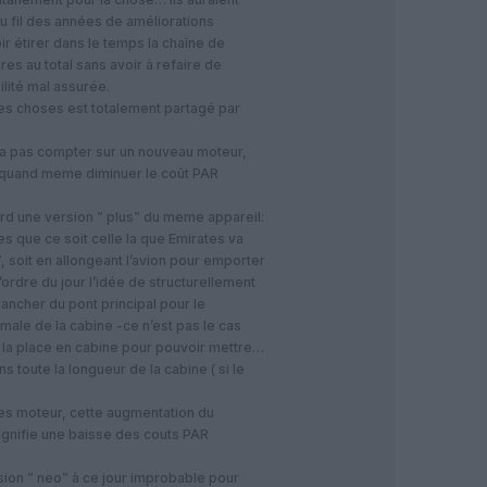
au fil des années de améliorations
ir étirer dans le temps la chaîne de
res au total sans avoir à refaire de
lité mal assurée.
es choses est totalement partagé par
rra pas compter sur un nouveau moteur,
ur quand meme diminuer le coût PAR
ord une version ” plus” du meme appareil:
ces que ce soit celle la que Emirates va
 soit en allongeant l’avion pour emporter
’ordre du jour l’idée de structurellement
ancher du pont principal pour le
male de la cabine -ce n’est pas le cas
 la place en cabine pour pouvoir mettre…
s toute la longueur de la cabine ( si le
s moteur, cette augmentation du
gnifie une baisse des couts PAR
rsion ” neo” à ce jour improbable pour