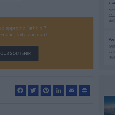
GVA
Apr
cau
déjà
z apprécié l’article ?
-nous, faites un don !
Pas 
Apr
cau
OUS SOUTENIR
déjà
Facebook
Twitter
Pinterest
LinkedIn
Email
Print