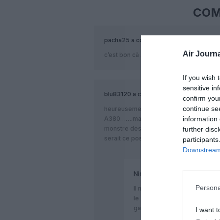
COM
pacha25
a commenté :
Air Journa
c’est bon cà .
If you wish 
sensitive in
blu83120
a commenté :
confirm you
continue se
heureusement qu Emirates était la sinon 
information 
A380…….mais la version néo , si elle est
monstre des airs…..et un A380 sur les
further disc
serait ce possible ????
participants
Downstream 
Nicolas
a commenté :
Persona
Il n’y a pas d’intérêt à fair
le 350. Le coût de développe
gain minime
I want t