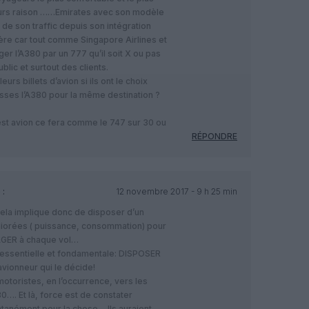
oujours raison ……Emirates avec son modèle
de son traffic depuis son intégration
rière car tout comme Singapore Airlines et
er l’A380 par un 777 qu’il soit X ou pas
blic et surtout des clients.
rs billets d’avion si ils ont le choix
isses l’A380 pour la même destination ?
t avion ce fera comme le 747 sur 30 ou
RÉPONDRE
 :
12 novembre 2017 - 9 h 25 min
la implique donc de disposer d’un
orées ( puissance, consommation) pour
AGER à chaque vol…
on essentielle et fondamentale: DISPOSER
avionneur qui le décide!
otoristes, en l’occurrence, vers les
0…. Et là, force est de constater
tanément pour la chose… Ils auraient