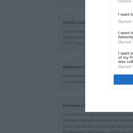
Opted 
I want t
Opted 
Clo2B
a commenté :
Le moins que l’on puisse dire, c’est qu
I want 
Advertis
parlent depuis déjà plusieurs jours!!!
Opted 
Enfin, mieux vaut tard que jamais …
I want t
of my P
was col
Opted 
Ratatouille
a commenté :
Bonne nouvelle.
bravo Emirates
Filoustyle
a commenté :
Un avion en fin de vie on vous dis !!! 
commercial d’après certains sur ce forum
fin du marché que l’on compte les bous
En attendant c’est l’avion préféré des v