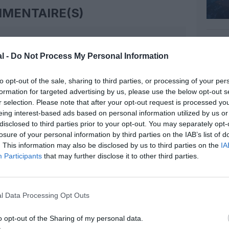
MENTAIRE(S)
12 novembre 2017 - 8 h 34 min
l -
Do Not Process My Personal Information
RÉPONDRE
to opt-out of the sale, sharing to third parties, or processing of your per
formation for targeted advertising by us, please use the below opt-out s
12 novembre 2017 - 8 h 37 min
r selection. Please note that after your opt-out request is processed y
eing interest-based ads based on personal information utilized by us or
il n y aurait jamais eu de production d
disclosed to third parties prior to your opt-out. You may separately opt-
 faite relancerait je pense la vente de ce
 mêmes bases de matériaux que l A350
losure of your personal information by third parties on the IAB’s list of
RÉPONDRE
. This information may also be disclosed by us to third parties on the
IA
Participants
that may further disclose it to other third parties.
12 novembre 2017 - 10 h 03 min
l Data Processing Opt Outs
e évoluer le 380 vers du carbone comme
ment serait ben trop élevé pour un
RÉPONDRE
o opt-out of the Sharing of my personal data.