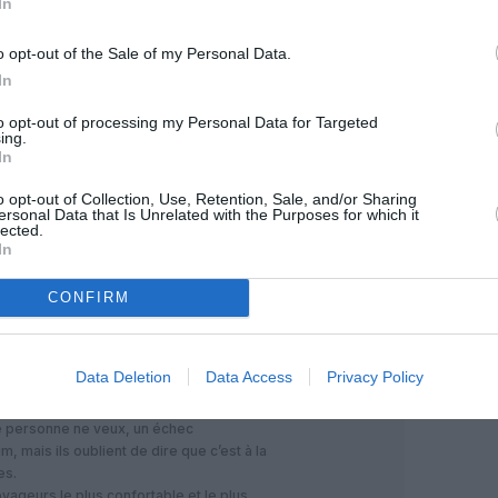
In
o opt-out of the Sale of my Personal Data.
In
12 novembre 2017 - 8 h 41 min
e ce n’est pas un scoop; les médias en
to opt-out of processing my Personal Data for Targeted
ing.
In
RÉPONDRE
o opt-out of Collection, Use, Retention, Sale, and/or Sharing
ersonal Data that Is Unrelated with the Purposes for which it
lected.
In
12 novembre 2017 - 8 h 54 min
CONFIRM
RÉPONDRE
Data Deletion
Data Access
Privacy Policy
12 novembre 2017 - 9 h 14 min
Que personne ne veux, un échec
, mais ils oublient de dire que c’est à la
es.
oyageurs le plus confortable et le plus