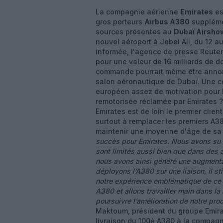
La compagnie aérienne
Emirates
es
gros porteurs
Airbus A380
supplémen
sources présentes au
Dubaï Airsho
nouvel aéroport à Jebel Ali, du 12 a
informée, l'agence de presse Reut
pour une valeur de 16 milliards de do
commande pourrait même être annonc
salon aéronautique de Dubaï. Une c
européen assez de motivation pour l
remotorisée réclamée par Emirates 
Emirates est de loin le premier clie
surtout à remplacer les premiers A3
maintenir une moyenne d'âge de sa fl
succès pour Emirates. Nous avons su l
sont limités aussi bien que dans des 
nous avons ainsi généré une augmenta
déployons l’A380 sur une liaison, il st
notre expérience emblématique de ce
A380 et allons travailler main dans la
poursuivre l’amélioration de notre produ
Maktoum, président du groupe Emira
livraison du 100è A380 à la compag