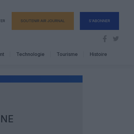
TER
SOUTENIR AIR JOURNAL
S'ABONNER
nt
Technologie
Tourisme
Histoire
Pratique
Hôtellerie
Voyages d’affaires
UNE