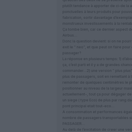
plutôt tendance à apporter de ci-de la 
ponctuelles à leurs produits pour pouvo
fabrication, sortir davantage d’exemplai
monstrueux investissements à la rentabi
Ça tombe bien, car ce dernier aspect d
Airbus…
Donc la question devient: si on ne pou
exit le ” neo”, et que peut on faire po
passager?
La réponse en plusieurs temps: 1) d’ab
ça, c’est parti et il y a de grandes chan
commander…2) une version ” plus plus”,
plus de passagers, soit en remettant à l
remonter de quelques centimètres le pl
positionner au niveau de la largeur maxi
actuellement-, tout ça pour dégager de
un siege ( type Eco) de plus par rang dan
pont principal etait tout-eco…
A consommation et performances égale
nombre de passagers transportables si
PASSAGER…
Au delà de l’excitation de creer une ve