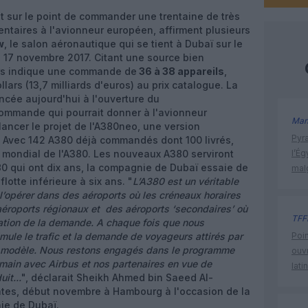
t sur le point de commander une trentaine de très
taires à l'avionneur européen, affirment plusieurs
w
, le salon aéronautique qui se tient à Dubaï sur le
u 17 novembre 2017. Citant une source bien
ers indique une commande de
36 à 38 appareils
,
llars (13,7 milliards d'euros) au prix catalogue. La
ée aujourd'hui à l'ouverture du
ommande qui pourrait donner à l'avionneur
Man
ancer le projet de l'A380neo, une version
Pyr
? Avec 142 A380 déjà commandés dont 100 livrés,
nt mondial de l'A380. Les nouveaux A380 serviront
l’Ég
80 qui ont dix ans, la compagnie de Dubaï essaie de
mal
otte inférieure à six ans. "
L’A380 est un véritable
’opérer dans des aéroports où les créneaux horaires
aéroports régionaux et des aéroports ‘secondaires’ où
TFF
tion de la demande. A chaque fois que nous
imule le trafic et la demande de voyageurs attirés par
Poin
 modèle. Nous restons engagés dans le programme
ouvr
 main avec Airbus et nos partenaires en vue de
lati
it...
", déclarait Sheikh Ahmed bin Saeed Al-
tes, début novembre à Hambourg à l'occasion de la
nie de Dubaï.