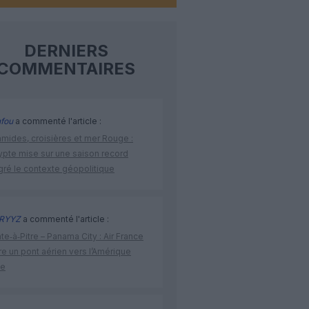
DERNIERS
COMMENTAIRES
fou
a commenté l'article :
amides, croisières et mer Rouge :
ypte mise sur une saison record
gré le contexte géopolitique
RYYZ
a commenté l'article :
te‑à‑Pitre – Panama City : Air France
e un pont aérien vers l’Amérique
ne