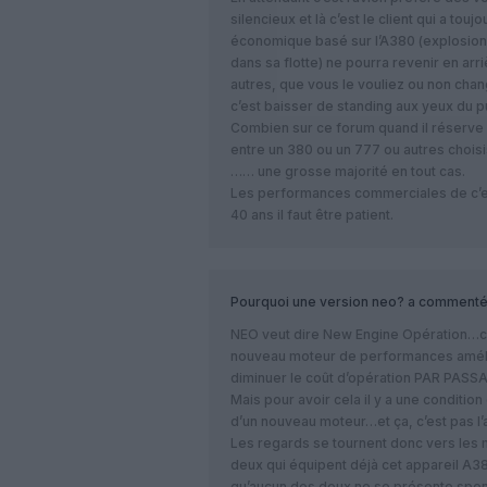
silencieux et là c’est le client qui a t
économique basé sur l’A380 (explosion 
dans sa flotte) ne pourra revenir en ar
autres, que vous le vouliez ou non chang
c’est baisser de standing aux yeux du pu
Combien sur ce forum quand il réserve leu
entre un 380 ou un 777 ou autres chois
…… une grosse majorité en tout cas.
Les performances commerciales de c’es
40 ans il faut être patient.
Pourquoi une version neo?
a commenté
NEO veut dire New Engine Opération…ce
nouveau moteur de performances améli
diminuer le coût d’opération PAR PASS
Mais pour avoir cela il y a une conditi
d’un nouveau moteur…et ça, c’est pas l’
Les regards se tournent donc vers les m
deux qui équipent déjà cet appareil A38
qu’aucun des deux ne se présente spon