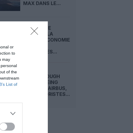
MAX DANS LE...
CARNET DE
VOYAGE : LA
CLASSE ECONOMIE
PREMIUM
sonal or
D’EMIRATES...
ection to
ou may
 personal
out of the
FARNBOROUGH
 downstream
2026 : BOEING
B’s List of
DEVANCE AIRBUS,
LES MOTORISTES...