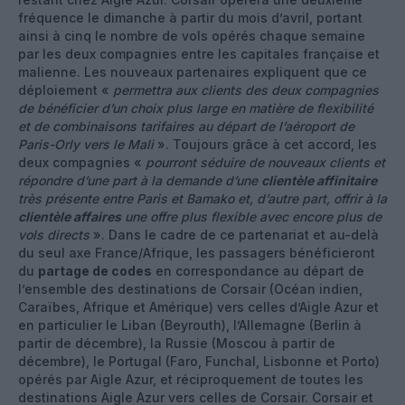
fréquence le dimanche à partir du mois d’avril, portant
ainsi à cinq le nombre de vols opérés chaque semaine
par les deux compagnies entre les capitales française et
malienne. Les nouveaux partenaires expliquent que ce
déploiement «
permettra aux clients des deux compagnies
de bénéficier d’un choix plus large en matière de flexibilité
et de combinaisons tarifaires au départ de l’aéroport de
Paris-Orly vers le Mali
». Toujours grâce à cet accord, les
deux compagnies «
pourront séduire de nouveaux clients et
répondre d’une part à la demande d’une
clientèle affinitaire
très présente entre Paris et Bamako et, d’autre part, offrir à la
clientèle affaires
une offre plus flexible avec encore plus de
vols directs
». Dans le cadre de ce partenariat et au-delà
du seul axe France/Afrique, les passagers bénéficieront
du
partage de codes
en correspondance au départ de
l’ensemble des destinations de Corsair (Océan indien,
Caraïbes, Afrique et Amérique) vers celles d’Aigle Azur et
en particulier le Liban (Beyrouth), l’Allemagne (Berlin à
partir de décembre), la Russie (Moscou à partir de
décembre), le Portugal (Faro, Funchal, Lisbonne et Porto)
opérés par Aigle Azur, et réciproquement de toutes les
destinations Aigle Azur vers celles de Corsair. Corsair et