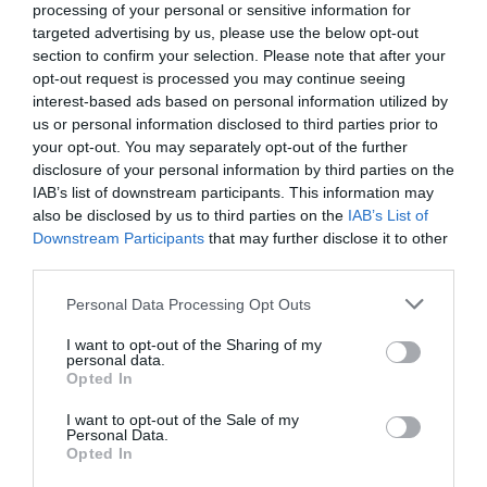
processing of your personal or sensitive information for
Euh.. Aigle Azur leader à Orly…ben pas vraiment en fait.
targeted advertising by us, please use the below opt-out
section to confirm your selection. Please note that after your
RÉPONDRE
opt-out request is processed you may continue seeing
interest-based ads based on personal information utilized by
us or personal information disclosed to third parties prior to
JG
a commenté :
16 novembre 2017 - 8 h 35
your opt-out. You may separately opt-out of the further
min
disclosure of your personal information by third parties on the
IAB’s list of downstream participants. This information may
On dit que l’Afrque est en plein essor, je n’y crois pas
also be disclosed by us to third parties on the
IAB’s List of
vraiment, tant que la corruption continuera d’etre La
Downstream Participants
that may further disclose it to other
gangreine du continent (l’heritage de la colonisation) rien ne
third parties.
changera.
Personal Data Processing Opt Outs
RÉPONDRE
I want to opt-out of the Sharing of my
personal data.
Opted In
pacha25
a commenté :
16 novembre 2017 - 9
h 29 min
I want to opt-out of the Sale of my
Personal Data.
ah tout de suite ( l’héritage de la colonisation)….y ont
Opted In
pas besoin de ça pour ce corrompre eux même.