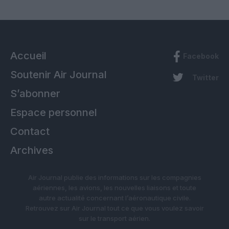
Accueil
Facebook
Soutenir Air Journal
Twitter
S’abonner
Espace personnel
Contact
Archives
Air Journal publie des informations sur les compagnies
aériennes, les avions, les nouvelles liaisons et toute
autre actualité concernant l’aéronautique civile.
Retrouvez sur Air Journal tout ce que vous voulez savoir
sur le transport aérien.