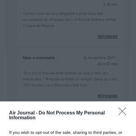
h 16 min
Certes mais le visa obligatoire pour tous les
européens et africains vers la Russie limitera l’effet
Coupe du Monde
RÉPONDRE
Mais
a commenté :
15 novembre 2017 -
20 h 37 min
Tu a cru la Russie allait donner le visa à tous les
marocains ? Ridicule la RAM va remplir deux ou trois
767 charter vers Moscow c’est tout
RÉPONDRE
Air Journal -
Do Not Process My Personal
Information
Polo
a commenté :
15 novembre 2017 - 18 h
If you wish to opt-out of the sale, sharing to third parties, or
17 min