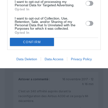
I want to opt-out of processing my
RÉPONDRE
Personal Data for Targeted Advertising.
Opted In
I want to opt-out of Collection, Use,
Retention, Sale, and/or Sharing of my
Personal Data that Is Unrelated with the
Malick
a commenté :
16 novembre 2017 - 10 h
Purposes for which it was collected.
48 min
Opted In
Corsair dispose-t-il maintenant d’Airbus A340 ? En effet, j’ai
CONFIRM
vu hier un A340 avec une livrée partielle de Corsair (le nom
mais sans logo sur la dérive) atterrir à l’aéroport de Dakar.
Qu’en est-il véritablement ?
Data Deletion
Data Access
Privacy Policy
RÉPONDRE
Airlover
a commenté :
16 novembre 2017 - 12
h 16 min
C’est un 340 affrété auprès durant la
reconfiguration des Airbus A330 et ce jusqu’a Mi
décembre.