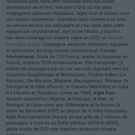
renforçons ainsi notre offre commune entre nos autres
destinations de et vers l’aéroport d’Orly où nos deux
compagnies aériennes françaises, Aigle Azur et Corsair, sont
des leaders incontestés. Ensemble nous sommes plus forts
au service de tous nos passagers et c’est donc dans cette
logique que ce partenariat, dont je me félicite, s’inscrit
».
Les deux compagnies avaient signé en 2012 un
accord
interligne à Orly
. Compagnie aérienne française régulière
et spécialiste du long courrier international,
Corsair
International
, filiale de TUI France, leader du tourisme en
France, emploie 1200 collaborateurs. Elle transporte 1,2
million de passagers par an sur ses vols réguliers vers les
Caraïbes (Guadeloupe et Martinique), l’Océan Indien (La
Réunion, l’Ile Maurice, Mayotte, Madagascar), l’Afrique (le
Sénégal et la Côte d’Ivoire), le Canada (Montréal) et Cuba
(La Havane et Varadero). Créée en 1946,
Aigle Azur
dessert aujourd'hui l’Algérie, le Portugal, le Mali, le
Sénégal, le Liban ainsi que l’Allemagne et la Russie (à
partir de décembre 2017) au départ de 6 villes françaises.
Aigle Azur transporte chaque année près de 2 millions de
passagers à bord de sa flotte d’Airbus (A319 et A320),
grâce à près de 300 vols réguliers proposés chaque
semaine.