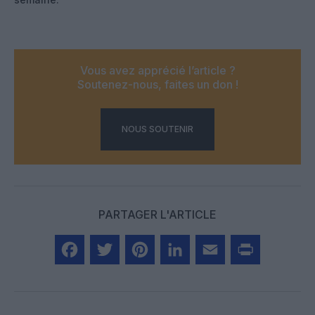
Vous avez apprécié l’article ?
Soutenez-nous, faites un don !
NOUS SOUTENIR
PARTAGER L'ARTICLE
Facebook
Twitter
Pinterest
LinkedIn
Email
Print