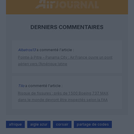
DERNIERS COMMENTAIRES
Albatros13
a commenté l'article :
Pointe‑à‑Pitre – Panama City : Air France ouvre un pont
aérien vers l’Amérique latine
Tilo
a commenté l'article :
Risque de fissures : près de 1 500 Boeing 737 MAX
dans le monde devront être inspectés selon la FAA
afrique
aigle azur
corsair
partage de codes