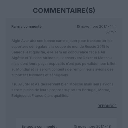
COMMENTAIRE(S)
Rami
a commenté :
15 novembre 2017 - 14 h
52 min
Aigle Azur aira une bonne carte a jouer pour transporter les
suporters sénégalais a la coupe du monde Russie 2018 le
Senegal est qualifié, elle sera en concurence face a Air
Algérie et Turkish Airlines qui desservent Dakar et Moscou
mais dont leurs pays respectifs n’ont pas pu valider leur billet
au Mondial et ils seront contents de remplir leurs avions des
supprters tunisiens et sénégalais.
TP, AF, SN et AT desservent bien Moscou mais leurs avions
seront pleins de leurs propres supprters Portugal, Maroc,
Belgique et France étant qualifiés.
RÉPONDRE
Eyraud
a commenté :
15 novembre 2017 - 18