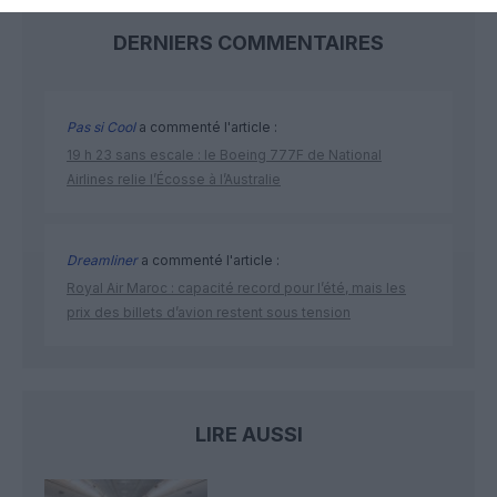
DERNIERS COMMENTAIRES
Pas si Cool
a commenté l'article :
19 h 23 sans escale : le Boeing 777F de National
Airlines relie l’Écosse à l’Australie
Dreamliner
a commenté l'article :
Royal Air Maroc : capacité record pour l’été, mais les
prix des billets d’avion restent sous tension
LIRE AUSSI