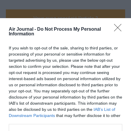
Vous avez apprécié l’article ?
Soutenez-nous, faites un don !
Air Journal -
Do Not Process My Personal
Information
NOUS SOUTENIR
If you wish to opt-out of the sale, sharing to third parties, or
processing of your personal or sensitive information for
targeted advertising by us, please use the below opt-out
section to confirm your selection. Please note that after your
opt-out request is processed you may continue seeing
PARTAGER L'ARTICLE
interest-based ads based on personal information utilized by
us or personal information disclosed to third parties prior to
your opt-out. You may separately opt-out of the further
disclosure of your personal information by third parties on the
IAB’s list of downstream participants. This information may
Facebook
Twitter
Pinterest
LinkedIn
Email
Print
also be disclosed by us to third parties on the
IAB’s List of
Downstream Participants
that may further disclose it to other
third parties.
Aucun commentaire !