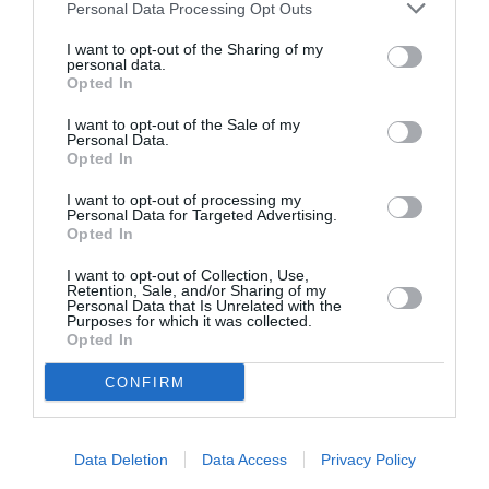
Personal Data Processing Opt Outs
I want to opt-out of the Sharing of my
LAISSER UN COMMENTAIRE
personal data.
Opted In
I want to opt-out of the Sale of my
Personal Data.
FAIRE UN DON
Opted In
I want to opt-out of processing my
Appel aux lecteurs !
Personal Data for Targeted Advertising.
Opted In
Soutenez Air Journal participez
à son
développement !
I want to opt-out of Collection, Use,
Retention, Sale, and/or Sharing of my
Personal Data that Is Unrelated with the
Purposes for which it was collected.
Opted In
NOUS SOUTENIR
CONFIRM
Data Deletion
Data Access
Privacy Policy