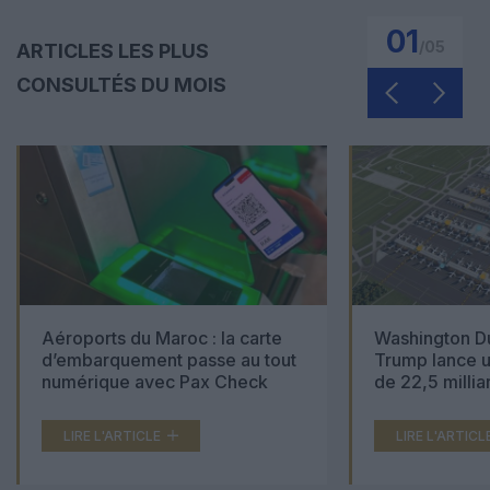
01
/
05
ARTICLES LES PLUS
CONSULTÉS DU MOIS
Aéroports du Maroc : la carte
Washington Du
d’embarquement passe au tout
Trump lance u
numérique avec Pax Check
de 22,5 millia
LIRE L'ARTICLE
LIRE L'ARTICL