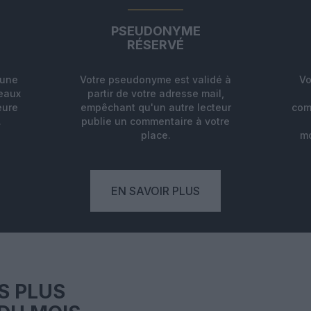
PSEUDONYME
RÉSERVÉ
'une
Votre pseudonyme est validé à
Vo
deaux
partir de votre adresse mail,
eure
empêchant qu'un autre lecteur
com
.
publie un commentaire à votre
place.
mo
EN SAVOIR PLUS
S PLUS