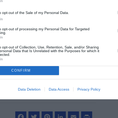
In
o opt-out of the Sale of my Personal Data.
In
to opt-out of processing my Personal Data for Targeted
ing.
In
o opt-out of Collection, Use, Retention, Sale, and/or Sharing
ersonal Data that Is Unrelated with the Purposes for which it
z apprécié l’article ?
lected.
In
-nous, faites un don !
CONFIRM
OUS SOUTENIR
Data Deletion
Data Access
Privacy Policy