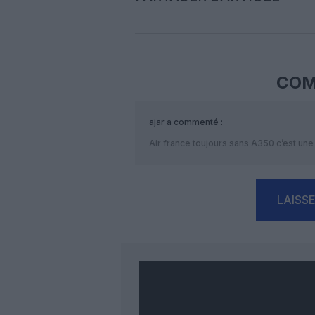
COM
ajar
a commenté :
Air france toujours sans A350 c’est une 
LAISS