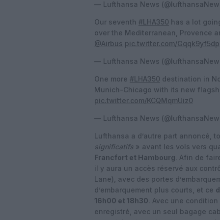
— Lufthansa News (@lufthansaNew
Our seventh
#LHA350
has a lot goin
over the Mediterranean, Provence an
@Airbus
pic.twitter.com/Gqqk9yf5dp
— Lufthansa News (@lufthansaNew
One more
#LHA350
destination in No
Munich-Chicago with its new flagsh
pic.twitter.com/KCQMqmUiz0
— Lufthansa News (@lufthansaNew
Lufthansa a d’autre part annoncé, t
significatifs
» avant les vols vers qu
Francfort et Hambourg
. Afin de fai
il y aura un accès réservé aux contr
Lane), avec des portes d’embarqueme
d’embarquement plus courts, et ce
d
16h00 et 18h30
. Avec une condition
enregistré, avec un seul bagage ca