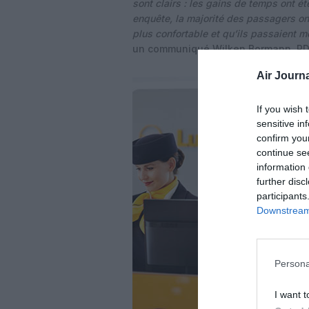
sont clairs : les gains de temps ont é
enquête, la majorité des passagers on
plus confortable et qu’ils passaient m
un communiqué Wilken Bormann, PD
Air Journa
If you wish 
sensitive in
confirm you
continue se
information 
further disc
participants
Downstream 
Persona
I want t