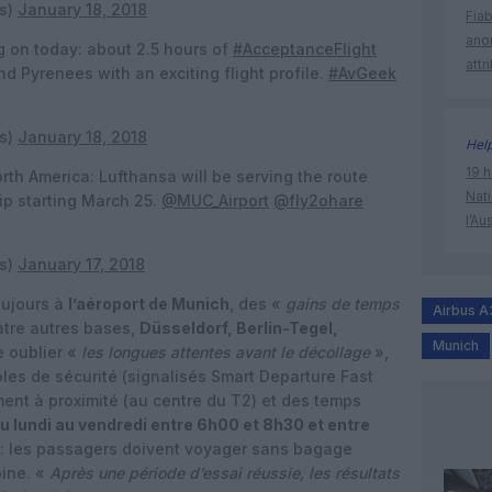
s)
January 18, 2018
Fia
ano
g on today: about 2.5 hours of
#AcceptanceFlight
attr
d Pyrenees with an exciting flight profile.
#AvGeek
s)
January 18, 2018
Hel
19 h
rth America: Lufthansa will be serving the route
Nati
ip starting March 25.
@MUC_Airport
@fly2ohare
l’Au
s)
January 17, 2018
oujours à
l’aéroport de Munich
, des «
gains de temps
Airbus 
atre autres bases,
Düsseldorf, Berlin-Tegel,
Munich
re oublier «
les longues attentes avant le décollage
»,
ôles de sécurité (signalisés Smart Departure Fast
nt à proximité (au centre du T2) et des temps
u lundi au vendredi entre 6h00 et 8h30 et entre
 : les passagers doivent voyager sans bagage
bine. «
Après une période d’essai réussie, les résultats