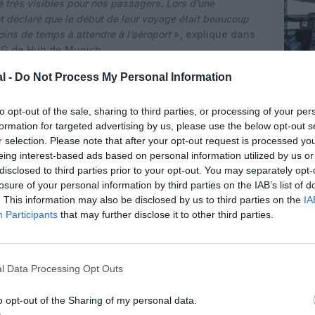
té très visibles pour nos passagers. Lors d’une
t déclaré que le début de leur voyage était beaucoup
oins de temps à attendre à l’aéroport
», explique dans
G de Hub de Munich.
l -
Do Not Process My Personal Information
to opt-out of the sale, sharing to third parties, or processing of your per
formation for targeted advertising by us, please use the below opt-out s
r selection. Please note that after your opt-out request is processed y
eing interest-based ads based on personal information utilized by us or
disclosed to third parties prior to your opt-out. You may separately opt-
losure of your personal information by third parties on the IAB’s list of
. This information may also be disclosed by us to third parties on the
IA
Participants
that may further disclose it to other third parties.
l Data Processing Opt Outs
o opt-out of the Sharing of my personal data.