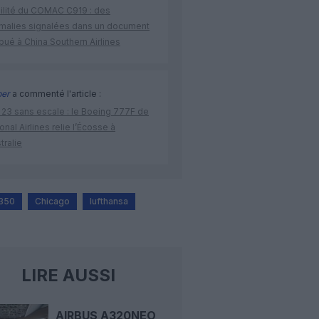
bilité du COMAC C919 : des
malies signalées dans un document
ibué à China Southern Airlines
per
a commenté l'article :
 23 sans escale : le Boeing 777F de
onal Airlines relie l’Écosse à
stralie
A350
Chicago
lufthansa
LIRE AUSSI
AIRBUS A320NEO