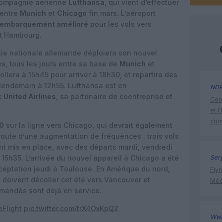
compagnie aérienne
Lufthansa
, qui vient d’effectuer
 entre
Munich
et
Chicago
fin mars. L’aéroport
embarquement amélioré
pour les vols vers
et Hambourg.
nie nationale allemande déploiera son nouvel
es, tous les jours entre sa base de
Munich
et
écollera à 15h45 pour arriver à 18h30, et repartira des
 lendemain à 12h55. Lufthansa est en
ND
c
United Airlines
, sa partenaire de coentreprise et
Cont
et l
cor
0
sur la ligne vers Chicago, qui devrait également
neroute d’une augmentation de fréquences : trois vols
t mis en place, avec des départs mardi, vendredi
15h35. L’arrivée du nouvel appareil à Chicago a été
Ser
cceptation jeudi à Toulouse. En Amérique du nord,
Flyn
 doivent décoller cet été vers Vancouver et
Méd
mmandés sont déjà en service.
Flight
pic.twitter.com/trX4OxKpQ2
Ww