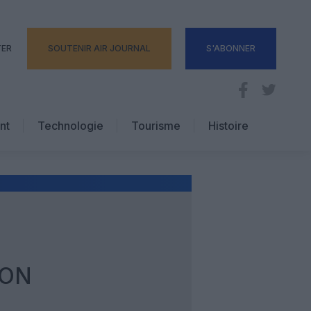
TER
SOUTENIR AIR JOURNAL
S'ABONNER
nt
Technologie
Tourisme
Histoire
Pratique
Hôtellerie
Voyages d’affaires
ION