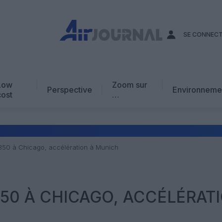
SE CONNEC
Low
Zoom sur
Perspective
Environneme
cost
…
Edito
En chiffres
Avis d’expert
350 à Chicago, accélération à Munich
AJ Académie
Vidéo
50 À CHICAGO, ACCÉLÉRAT