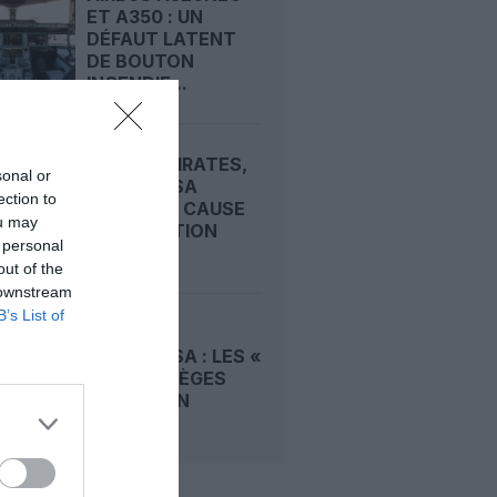
ET A350 : UN
DÉFAUT LATENT
DE BOUTON
INCENDIE...
APRÈS EMIRATES,
sonal or
LUFTHANSA
ection to
REMET EN CAUSE
ou may
LA RÉCEPTION
 personal
DE...
out of the
 downstream
B’s List of
A380 DE
LUFTHANSA : LES «
VRAIS » SIÈGES
HUBLOT EN
CLASSE...