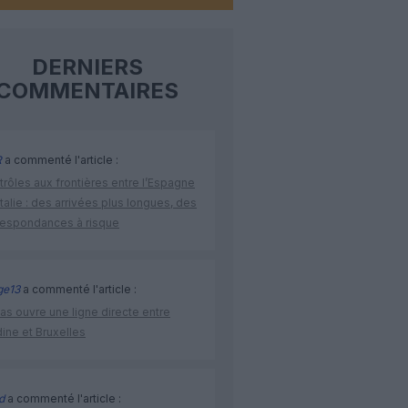
DERNIERS
COMMENTAIRES
R
a commenté l'article :
rôles aux frontières entre l’Espagne
’Italie : des arrivées plus longues, des
respondances à risque
ge13
a commenté l'article :
as ouvre une ligne directe entre
ine et Bruxelles
d
a commenté l'article :