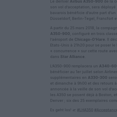
Le dernier
Airbus A350-900
de la 
son vol d’acceptation, sera déployé
bavarois bénéficie d’autre part d’un
Düsseldorf, Berlin-Tegel, Francfort 
A partir du 25 mars 2018, la compag
A350-900
, configuré en trois class
l’aéroport de
Chicago-O’Hare
. Il d
Etats-Unis à 21h20 pour se poser le
« concurrence » sur cette route ave
dans
Star Alliance
.
L’A350-900 remplacera un
A340-60
bénéficier au 1er juillet selon Airli
supplémentaires en
A330-300
seron
et dimanche à 9h00 et des retours à 
annoncée à la veille de son vol d’a
les A350 se posent déjà à Boston, et
Denver ; six des 25 exemplaires co
Es geht los! 🛫
#LHA350
#Acceptance