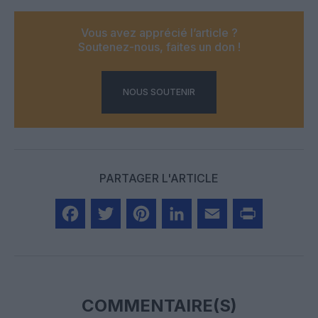
Vous avez apprécié l’article ?
Soutenez-nous, faites un don !
NOUS SOUTENIR
PARTAGER L'ARTICLE
Facebook
Twitter
Pinterest
LinkedIn
Email
Print
COMMENTAIRE(S)