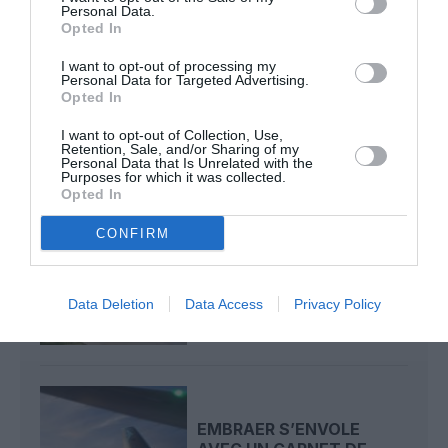
Bruxelles
Personal Data.
Opted In
I want to opt-out of processing my
Personal Data for Targeted Advertising.
finnair
numérique
Opted In
I want to opt-out of Collection, Use,
Retention, Sale, and/or Sharing of my
LIRE AUSSI
Personal Data that Is Unrelated with the
Purposes for which it was collected.
Opted In
CONFIRM
LONDRES-HEATHROW
DÉPLOIE SA NOUVELLE
PLATEFORME
GÉOSPATIALE...
Data Deletion
Data Access
Privacy Policy
EMBRAER S’ENVOLE