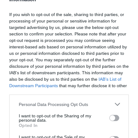
NOUS SOUTENIR
If you wish to opt-out of the sale, sharing to third parties, or
processing of your personal or sensitive information for
targeted advertising by us, please use the below opt-out
section to confirm your selection. Please note that after your
opt-out request is processed you may continue seeing
interest-based ads based on personal information utilized by
us or personal information disclosed to third parties prior to
your opt-out. You may separately opt-out of the further
DERNIERS COMMENTAIRES
disclosure of your personal information by third parties on the
IAB’s list of downstream participants. This information may
also be disclosed by us to third parties on the
IAB’s List of
Downstream Participants
that may further disclose it to other
NDR
a commenté l'article :
third parties.
Contrôles aux frontières entre l’Espagne et l’Italie : des
arrivées plus longues, des correspondances à risque
Personal Data Processing Opt Outs
I want to opt-out of the Sharing of my
personal data.
Serge13
a commenté l'article :
Opted In
Flynas ouvre une ligne directe entre Médine et
I want to opt-out of the Sale of my