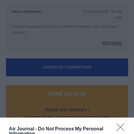
Pet
a commenté :
12 février 2018 - 9 h 36
min
L’industrie paperassière, première mondiale, n’a même pas
couiné?
RÉPONDRE
LAISSER UN COMMENTAIRE
FAIRE UN DON
Appel aux lecteurs !
Soutenez Air Journal participez
à son
développement !
Air Journal -
Do Not Process My Personal
Information