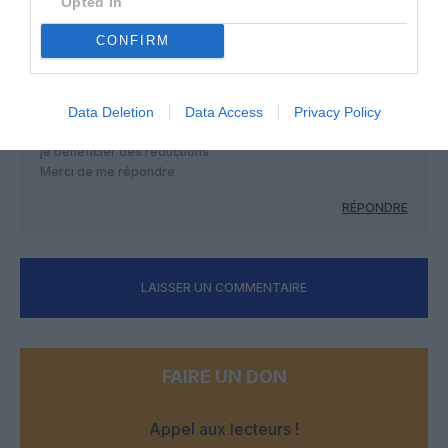
Opted In
CONFIRM
Louis Yvon JUDEAUX
a commenté :
26 août 2018 - 12 h 29 min
j’ai réservé à l’agence deux voyages, 1 RENNES-NICE A/R –
15/09 et 22/09/2018
Data Deletion
Data Access
Privacy Policy
et RENNES-PARIS-MAURICE A/R le 30/10 et 14/11/2018
Si je prends la carte senior pour nous deux maintenant, puis-
je bénéficier des réductions
Merci de me répondre
RÉPONDRE
LAISSER UN COMMENTAIRE
FAIRE UN DON
Appel aux lecteurs !