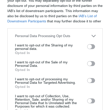
your opt-out. You may separately opt-out of the further
Backdoor
a commenté :
14 avril 2018 - 13 h 49 min
disclosure of your personal information by third parties on the
IAB’s list of downstream participants. This information may
Je ne savais pas qu’on pouvait avoir des réductions dans
also be disclosed by us to third parties on the
IAB’s List of
l’aérien avec une carte vitale !!!
Downstream Participants
that may further disclose it to other
RÉPONDRE
third parties.
Personal Data Processing Opt Outs
I want to opt-out of the Sharing of my
Nicole Kirschhoffer
a commenté :
6 mai 2018 - 14 h 52 min
personal data.
Nous avons payé 2 cartes séniors le 1er mai dernier, par
Opted In
carte bleue déjà débitées 59€ + 59€
I want to opt-out of the Sale of my
Pourquoi les cartes ne sont pas arrivées ?
Personal Data.
Nous sommes en déplacement donc pas chez nous et on a
Opted In
besoin de ces cartes pour notre prochain voyage le lundi 14
mai prochain, de Nice pour Caen avec Hop ?
I want to opt-out of processing my
Il faut nous envoyer par mail :
guitton.kirsch@free.fr
Personal Data for Targeted Advertising.
Opted In
Merci par avance
Nicole Kirschhoffer
I want to opt-out of Collection, Use,
Retention, Sale, and/or Sharing of my
RÉPONDRE
Personal Data that Is Unrelated with the
Purposes for which it was collected.