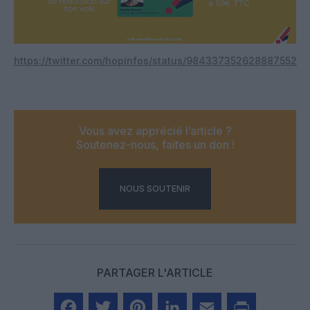
https://twitter.com/hopinfos/status/984337352628887552
Vous avez apprécié l’article ?
Soutenez-nous, faites un don !
NOUS SOUTENIR
PARTAGER L'ARTICLE