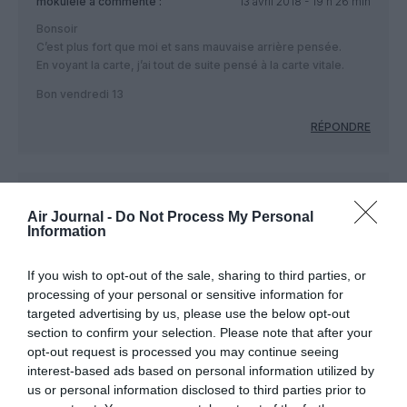
mokulele
a commenté :
13 avril 2018 - 19 h 26 min
Bonsoir
C’est plus fort que moi et sans mauvaise arrière pensée.
En voyant la carte, j’ai tout de suite pensé à la carte vitale.
Bon vendredi 13
RÉPONDRE
MARCALIE
a commenté :
14 avril 2018 - 10 h 12 min
Air Journal -
Do Not Process My Personal
ALLONS BON….
Information
Plus moche, c’est pas possible. Merci “Mokulele”, même la
carte vitale est plus attrayante. Je suis un “jeune” de + de 65,
If you wish to opt-out of the sale, sharing to third parties, or
mais jamais je n’oserai montrer ça pour un avantage, quel qu’il
processing of your personal or sensitive information for
soit.
targeted advertising by us, please use the below opt-out
HOP, à la trappe les séniors !
section to confirm your selection. Please note that after your
RÉPONDRE
opt-out request is processed you may continue seeing
interest-based ads based on personal information utilized by
us or personal information disclosed to third parties prior to