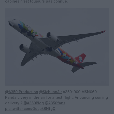
cabines n’est toujours pas connue.
@A350_Production
@SichuanAir
A350-900 MSN060
Panda Livery in the air for a test flight. Anouncing coming
delivery ?
@A350Blog
@A350fans
pic.twitter.com/QoLpkBNfgQ