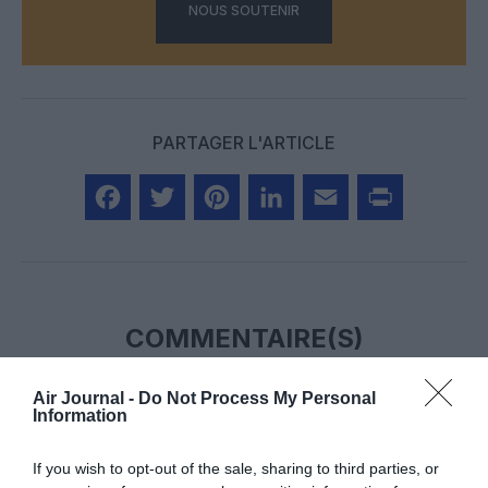
NOUS SOUTENIR
PARTAGER L'ARTICLE
Facebook
Twitter
Pinterest
LinkedIn
Email
Print
COMMENTAIRE(S)
Air Journal -
Do Not Process My Personal
Steve33
a commenté :
21 mai 2018 - 20 h 04 min
Information
Bonjour,
Est-ce que quelqu’un en sais plus sur ce problème de
If you wish to opt-out of the sale, sharing to third parties, or
certification en Chine ?