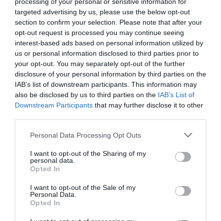
processing of your personal or sensitive information for
Merci
targeted advertising by us, please use the below opt-out
RÉPONDRE
section to confirm your selection. Please note that after your
opt-out request is processed you may continue seeing
interest-based ads based on personal information utilized by
us or personal information disclosed to third parties prior to
QATAR
a commenté :
22 mai 2018 - 15 h 59 min
your opt-out. You may separately opt-out of the further
disclosure of your personal information by third parties on the
Certains lecteurs qui jouent les experts annoncent que les
IAB’s list of downstream participants. This information may
pertes Qatar ne sont pas liées au blocus.
also be disclosed by us to third parties on the
IAB’s List of
Qatar a réalisé 540 millions de bénéfices de dollars en 2017.
Downstream Participants
that may further disclose it to other
La perte est bien liée au blocus ! La fermeture des espaces
third parties.
aériens saoudien, Emirats, Bahreïn et Egypte aux avions de
Qatar Airways a entraîné une hausse des coûts de transport.
Personal Data Processing Opt Outs
Voir d’ailleurs cet excellent article du Figaro qui va décevoir
ces soit-disant experts qui se plaisent à annoncer ou
I want to opt-out of the Sharing of my
souhaiter une mort de cette compagnie qui n’arrive jamais…
personal data.
et leur projet d’achats non remis en cause…
Opted In
http://www.lefigaro.fr/flash-eco/2018/04/23/97002-
20180423FILWWW00170-qatar-airways-dit-vouloir-se-
I want to opt-out of the Sale of my
Personal Data.
developper.php
Opted In
RÉPONDRE