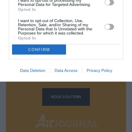
I want to opt-out of processing my
Personal Data for Targeted Advertising.
Opted In
LAISSER UN COMMENTAIRE
I want to opt-out of Collection, Use,
Retention, Sale, and/or Sharing of my
Personal Data that Is Unrelated with the
Purposes for which it was collected.
Opted In
FAIRE UN DON
CONFIRM
Appel aux lecteurs !
Soutenez Air Journal participez
à son
Data Deletion
Data Access
Privacy Policy
développement !
NOUS SOUTENIR