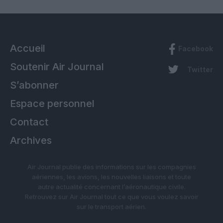
Accueil
Facebook
Soutenir Air Journal
Twitter
S’abonner
Espace personnel
Contact
Archives
Air Journal publie des informations sur les compagnies
aériennes, les avions, les nouvelles liaisons et toute
autre actualité concernant l’aéronautique civile.
Retrouvez sur Air Journal tout ce que vous voulez savoir
sur le transport aérien.