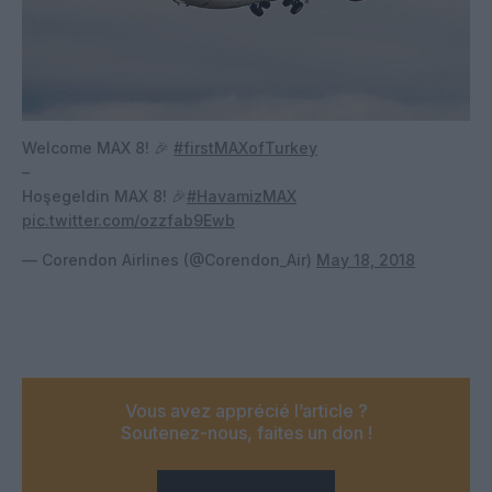
Welcome MAX 8! 🎉
#firstMAXofTurkey
–
Hoşegeldin MAX 8! 🎉
#HavamizMAX
pic.twitter.com/ozzfab9Ewb
— Corendon Airlines (@Corendon_Air)
May 18, 2018
Vous avez apprécié l’article ?
Soutenez-nous, faites un don !