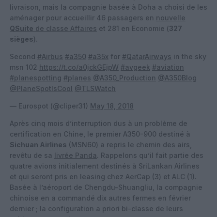
livraison, mais la compagnie basée à Doha a choisi de les
aménager pour accueillir 46 passagers en
nouvelle
QSuite
de classe Affaires
et 281 en Economie (
327
sièges
).
Second
#Airbus
#a350
#a35x
for
#QatarAirways
in the sky
msn 102
https://t.co/a0jckGEjpW
#avgeek
#aviation
#planespotting
#planes
@A350_Production
@A350Blog
@PlaneSpotIsCool
@TLSWatch
— Eurospot (@cliper31)
May 18, 2018
Après cinq mois d’interruption dus à un problème de
certification en Chine, le premier A350-900 destiné à
Sichuan Airlines
(MSN60) a repris le chemin des airs,
revêtu de sa
livrée Panda
. Rappelons qu’il fait partie des
quatre avions initialement destinés à SriLankan Airlines
et qui seront pris en leasing chez AerCap (3) et ALC (1).
Basée à l’aéroport de Chengdu-Shuangliu, la compagnie
chinoise en a commandé dix autres fermes en février
dernier ; la configuration a priori bi-classe de leurs