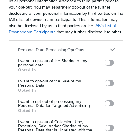
us or personal information disclosed to third parties prior to
Appel aux lecteurs !
your opt-out. You may separately opt-out of the further
disclosure of your personal information by third parties on the
Soutenez Air Journal participez
à son
IAB’s list of downstream participants. This information may
développement !
also be disclosed by us to third parties on the
IAB’s List of
Downstream Participants
that may further disclose it to other
third parties.
NOUS SOUTENIR
Personal Data Processing Opt Outs
I want to opt-out of the Sharing of my
personal data.
Opted In
I want to opt-out of the Sale of my
Personal Data.
Opted In
DERNIERS COMMENTAIRES
I want to opt-out of processing my
Personal Data for Targeted Advertising.
Opted In
Manfou
a commenté l'article :
I want to opt-out of Collection, Use,
Pyramides, croisières et mer Rouge : l’Égypte mise sur
Retention, Sale, and/or Sharing of my
une saison record malgré le contexte géopolitique
Personal Data that Is Unrelated with the