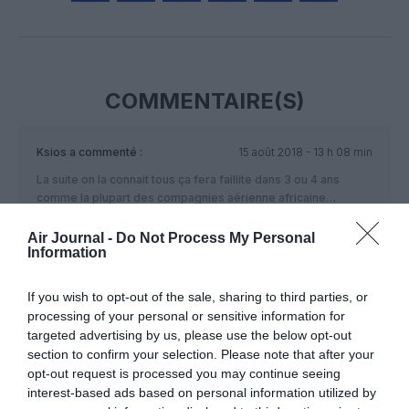
Facebook
Twitter
Pinterest
LinkedIn
Email
Print
COMMENTAIRE(S)
Ksios
a commenté :
15 août 2018 - 13 h 08 min
La suite on la connait tous ça fera faillite dans 3 ou 4 ans
comme la plupart des compagnies aérienne africaine…
RÉPONDRE
Air Journal -
Do Not Process My Personal
Information
If you wish to opt-out of the sale, sharing to third parties, or
LAISSER UN COMMENTAIRE
processing of your personal or sensitive information for
targeted advertising by us, please use the below opt-out
section to confirm your selection. Please note that after your
opt-out request is processed you may continue seeing
FAIRE UN DON
interest-based ads based on personal information utilized by