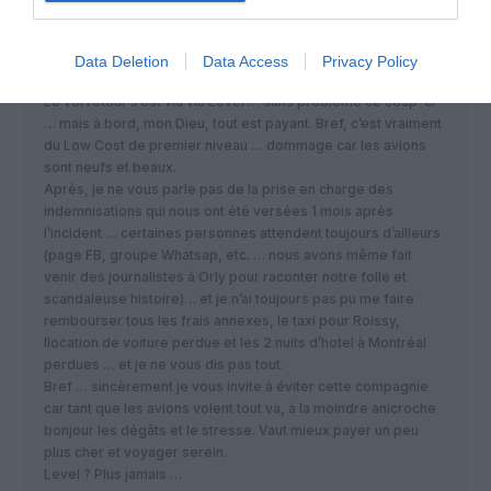
Donc, 340 personnes débarquées, sans aucune prise en
charge … il a fallu batailler pour obtenir une chambre d’hotel
(Personnellement nous étions 5) … nous avons été recasés
Data Deletion
Data Access
Privacy Policy
sur un vol plus de 48h après …
Le vol retour s’est via via Level … sans problème ce coup-ci
… mais à bord, mon Dieu, tout est payant. Bref, c’est vraiment
du Low Cost de premier niveau … dommage car les avions
sont neufs et beaux.
Après, je ne vous parle pas de la prise en charge des
indemnisations qui nous ont été versées 1 mois après
l’incident … certaines personnes attendent toujours d’ailleurs
(page FB, groupe Whatsap, etc. … nous avons même fait
venir des journalistes à Orly pour raconter notre folle et
scandaleuse histoire)… et je n’ai toujours pas pu me faire
rembourser tous les frais annexes, le taxi pour Roissy,
llocation de voiture perdue et les 2 nuits d’hotel à Montréal
perdues … et je ne vous dis pas tout.
Bref … sincèrement je vous invite à éviter cette compagnie
car tant que les avions volent tout va, à la moindre anicroche
bonjour les dégâts et le stresse. Vaut mieux payer un peu
plus cher et voyager serein.
Level ? Plus jamais …