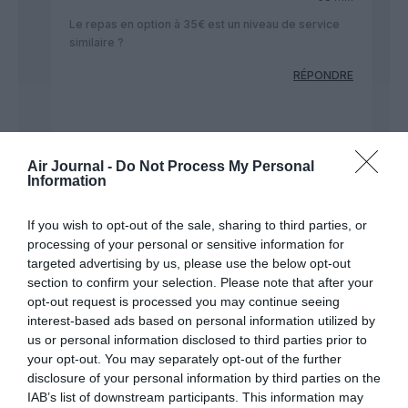
Le repas en option à 35€ est un niveau de service
similaire ?
RÉPONDRE
VOYAGEUR
a commenté
26 octobre 2018 -
:
9 h 32 min
Air Journal -
Do Not Process My Personal
Information
Vue la qualité des repas Air France, oui un
repas à 35 euros est un très bon service.
Perso je préfère ramener un sandwich et
If you wish to opt-out of the sale, sharing to third parties, or
quelques en-cas et payer moins cher.
processing of your personal or sensitive information for
targeted advertising by us, please use the below opt-out
RÉPONDRE
section to confirm your selection. Please note that after your
opt-out request is processed you may continue seeing
interest-based ads based on personal information utilized by
La pingrerie tue...
a
26 octobre
us or personal information disclosed to third parties prior to
commenté :
2018 - 10 h 59
your opt-out. You may separately opt-out of the further
min
disclosure of your personal information by third parties on the
IAB’s list of downstream participants. This information may
Si l’objectif est de toujours payer