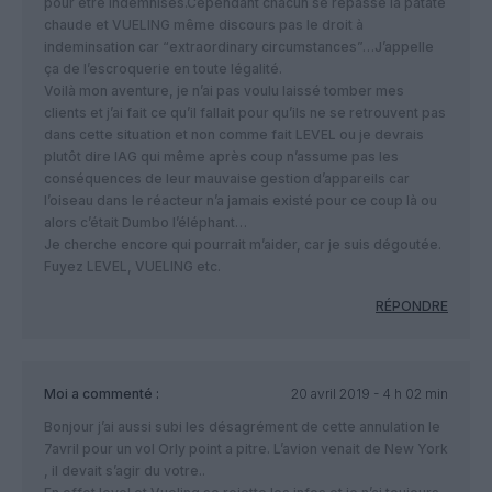
pour être indemnisés.Cependant chacun se repasse la patate
chaude et VUELING même discours pas le droit à
indeminsation car “extraordinary circumstances”…J’appelle
ça de l’escroquerie en toute légalité.
Voilà mon aventure, je n’ai pas voulu laissé tomber mes
clients et j’ai fait ce qu’il fallait pour qu’ils ne se retrouvent pas
dans cette situation et non comme fait LEVEL ou je devrais
plutôt dire IAG qui même après coup n’assume pas les
conséquences de leur mauvaise gestion d’appareils car
l’oiseau dans le réacteur n’a jamais existé pour ce coup là ou
alors c’était Dumbo l’éléphant…
Je cherche encore qui pourrait m’aider, car je suis dégoutée.
Fuyez LEVEL, VUELING etc.
RÉPONDRE
Moi
a commenté :
20 avril 2019 - 4 h 02 min
Bonjour j’ai aussi subi les désagrément de cette annulation le
7avril pour un vol Orly point a pitre. L’avion venait de New York
, il devait s’agir du votre..