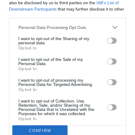
also be disclosed by us to third parties on the
IAB’s List of
moins, autant que vous restiez
Downstream Participants
that may further disclose it to other
chez vous: vous économiserez
third parties.
beaucoup, et vous n’aurez pas à
ingurgiter sandwiches sur
Personal Data Processing Opt Outs
sandwiches non stop!
I want to opt-out of the Sharing of my
RÉPONDRE
personal data.
Opted In
I want to opt-out of the Sale of my
Personal Data.
Opted In
I want to opt-out of processing my
Papamanu
a commenté :
27 octobre 2018 - 12 h 17
Personal Data for Targeted Advertising.
min
Opted In
Ahhhhh … Level … oui, je sais, c’est du Low Cost, et
I want to opt-out of Collection, Use,
malheureusement je vous le confirme !!! Je fais partie des
Retention, Sale, and/or Sharing of my
voyageurs dont le vol pour Montréal a été annulé pour
Personal Data that Is Unrelated with the
Purposes for which it was collected.
défaillance moteur le 06/08/2018 à Orly à 22h00 après être
Opted In
monté à bord à 19h30 … à savoir que cette annulation faisait
suite à une autre annulation survenue pour le même trajet,
CONFIRM
mais cette fois à Montréal le 16/07/2018.