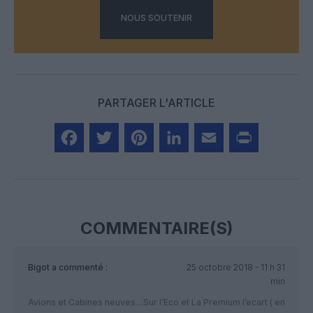
NOUS SOUTENIR
PARTAGER L'ARTICLE
Facebook
Twitter
Pinterest
LinkedIn
Email
Print
COMMENTAIRE(S)
Bigot
a commenté :
25 octobre 2018 - 11 h 31
min
Avions et Cabines neuves…Sur l’Eco et La Premium l’ecart ( en