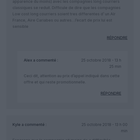
apparence du moins) avec les compagnies long courriers
classiques se reduit. Difficule de dire que les compagnies
Low cost long courriers soient tres differentes d’ un AIr
France, Aire Cariabes ou autres…l’ecart de prix lui est
sensible
RÉPONDRE
Alex
a commenté :
25 octobre 2018 - 13 h
25 min
Ceci dit, attention au prix d’appel indiqué dans cette
offre et qui reste promotionnelle.
RÉPONDRE
Kyle
a commenté :
25 octobre 2018 - 13 h 00
min