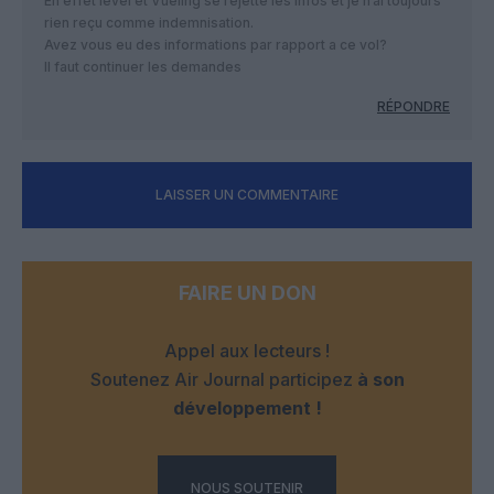
En effet level et Vueling se rejette les infos et je n’ai toujours
rien reçu comme indemnisation.
Avez vous eu des informations par rapport a ce vol?
Il faut continuer les demandes
RÉPONDRE
LAISSER UN COMMENTAIRE
FAIRE UN DON
Appel aux lecteurs !
Soutenez Air Journal participez
à son
développement !
NOUS SOUTENIR